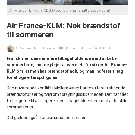
Air France-fly i Paris-CDG (Foto: bellena | shutterstock.com)
Air France-KLM: Nok brændstof
til sommeren
Af:
Mathias Majlund Laursen
i
Økonomi
4. juni 2026 kl. 10:51
Franskmændene er mere tilbageholdende med at købe
sommerferie, end de plejer at være. Nu forsikrer Air France-
KLM om, at man har brændstof nok, og man indfører tiltag
for at øge efterspørgslen.
Den nuværende konflikt i Mellemøsten har resulteret i stigende
brændstofpriser og tvivl om forsyningssikkerheden. Det har fået
forbrugerne til at reagere med tilbageholdenhed med at bestille
sommerferier.
Det gælder også franskmændene, som er...