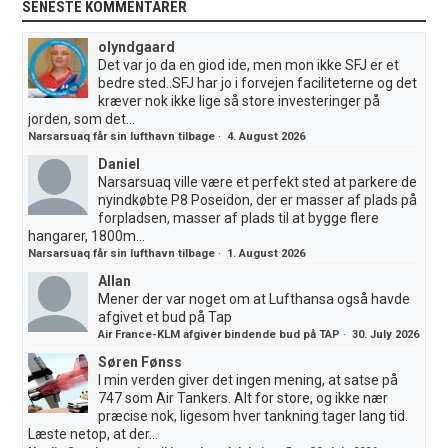
SENESTE KOMMENTARER
olyndgaard
Det var jo da en giod ide, men mon ikke SFJ er et
bedre sted..SFJ har jo i forvejen faciliteterne og det
kræver nok ikke lige så store investeringer på
jorden, som det...
Narsarsuaq får sin lufthavn tilbage
·
4. August 2026
Daniel
Narsarsuaq ville være et perfekt sted at parkere de
nyindkøbte P8 Poseidon, der er masser af plads på
forpladsen, masser af plads til at bygge flere
hangarer, 1800m...
Narsarsuaq får sin lufthavn tilbage
·
1. August 2026
Allan
Mener der var noget om at Lufthansa også havde
afgivet et bud på Tap
Air France-KLM afgiver bindende bud på TAP
·
30. July 2026
Søren Fønss
I min verden giver det ingen mening, at satse på
747 som Air Tankers. Alt for store, og ikke nær
præcise nok, ligesom hver tankning tager lang tid.
Læste netop, at der...