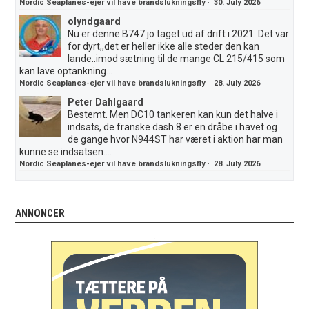
Nordic Seaplanes-ejer vil have brandslukningsfly
·
30. July 2026
olyndgaard
Nu er denne B747 jo taget ud af drift i 2021. Det var
for dyrt,,det er heller ikke alle steder den kan
lande..imod sætning til de mange CL 215/415 som
kan lave optankning...
Nordic Seaplanes-ejer vil have brandslukningsfly
·
28. July 2026
Peter Dahlgaard
Bestemt. Men DC10 tankeren kan kun det halve i
indsats, de franske dash 8 er en dråbe i havet og
de gange hvor N944ST har været i aktion har man
kunne se indsatsen....
Nordic Seaplanes-ejer vil have brandslukningsfly
·
28. July 2026
ANNONCER
.