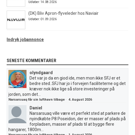
Udløber: 14.08.2026
(DK) Bliv Apron-flyveleder hos Naviair
Udløber: 01.09.2026
Indryk jobannonce
SENESTE KOMMENTARER
olyndgaard
Det var jo da en giod ide, men mon ikke SFJ er et
bedre sted..SFJ har jo i forvejen faciliteterne og det
kræver nok ikke lige så store investeringer på
jorden, som det...
Narsarsuaq får sin lufthavn tilbage
·
4. August 2026
Daniel
Narsarsuaq ville være et perfekt sted at parkere de
nyindkøbte P8 Poseidon, der er masser af plads på
forpladsen, masser af plads til at bygge flere
hangarer, 1800m...
Narsarsuaq får sin lufthavn tilbage
·
1. August 2026