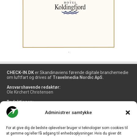
.
CHECK-IN.DK
er Skandinaviens førende digitale branchemedie
om luftfart og drives af
Travelmedia Nordic ApS.
Ansvarshavende redaktør:
Ole Kirchert Christensen
Redaktionen:
Christian Granhøj Skouboe
Henrik Baumgarten
Administrer samtykke
Danny Longhi Andreasen
Mathias Majlund Laursen
For at give dig de bedste oplevelser bruger vi teknologier som cookies til
Salg og jobannoncer:
at gemme og/eller få adgang til enhedsoplysninger. Hvis du giver dit
salg@travelmedianordic.com