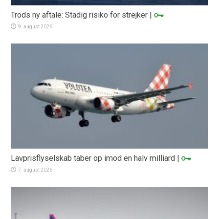
Trods ny aftale: Stadig risiko for strejker
|
9. august 2026
Lavprisflyselskab taber op imod en halv milliard
|
7. august 2026