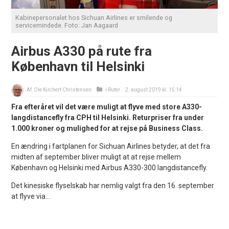
Kabinepersonalet hos Sichuan Airlines er smilende og
servicemindede. Foto: Jan Aagaard
Airbus A330 på rute fra
København til Helsinki
Af:
Ole Kirchert Christensen
i
Ruter
2. august 2019 kl. 15:14
Fra efteråret vil det være muligt at flyve med store A330-
langdistancefly fra CPH til Helsinki. Returpriser fra under
1.000 kroner og mulighed for at rejse på Business Class.
En ændring i fartplanen for Sichuan Airlines betyder, at det fra
midten af september bliver muligt at at rejse mellem
København og Helsinki med Airbus A330-300 langdistancefly.
Det kinesiske flyselskab har nemlig valgt fra den 16. september
at flyve via...