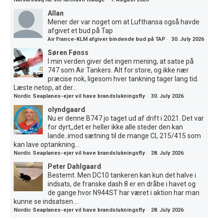
Allan
Mener der var noget om at Lufthansa også havde
afgivet et bud på Tap
Air France-KLM afgiver bindende bud på TAP
·
30. July 2026
Søren Fønss
I min verden giver det ingen mening, at satse på
747 som Air Tankers. Alt for store, og ikke nær
præcise nok, ligesom hver tankning tager lang tid.
Læste netop, at der...
Nordic Seaplanes-ejer vil have brandslukningsfly
·
30. July 2026
olyndgaard
Nu er denne B747 jo taget ud af drift i 2021. Det var
for dyrt,,det er heller ikke alle steder den kan
lande..imod sætning til de mange CL 215/415 som
kan lave optankning...
Nordic Seaplanes-ejer vil have brandslukningsfly
·
28. July 2026
Peter Dahlgaard
Bestemt. Men DC10 tankeren kan kun det halve i
indsats, de franske dash 8 er en dråbe i havet og
de gange hvor N944ST har været i aktion har man
kunne se indsatsen....
Nordic Seaplanes-ejer vil have brandslukningsfly
·
28. July 2026