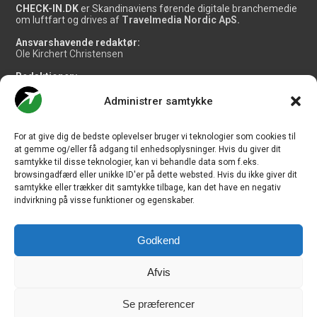
CHECK-IN.DK
er Skandinaviens førende digitale branchemedie
om luftfart og drives af
Travelmedia Nordic ApS.
Ansvarshavende redaktør:
Ole Kirchert Christensen
Redaktionen:
Christian Granhøj Skouboe
Henrik Baumgarten
Administrer samtykke
Danny Longhi Andreasen
Mathias Majlund Laursen
For at give dig de bedste oplevelser bruger vi teknologier som cookies til
Salg og jobannoncer:
at gemme og/eller få adgang til enhedsoplysninger. Hvis du giver dit
salg@travelmedianordic.com
samtykke til disse teknologier, kan vi behandle data som f.eks.
browsingadfærd eller unikke ID'er på dette websted. Hvis du ikke giver dit
samtykke eller trækker dit samtykke tilbage, kan det have en negativ
Vi tager ansvar for indholdet og er tilmeldt
indvirkning på visse funktioner og egenskaber.
Godkend
Siden er udviklet af
JHV Media Consult.
Afvis
Se præferencer