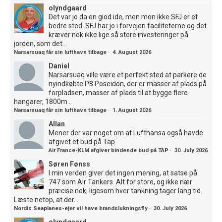
olyndgaard
Det var jo da en giod ide, men mon ikke SFJ er et
bedre sted..SFJ har jo i forvejen faciliteterne og det
kræver nok ikke lige så store investeringer på
jorden, som det...
Narsarsuaq får sin lufthavn tilbage
·
4. August 2026
Daniel
Narsarsuaq ville være et perfekt sted at parkere de
nyindkøbte P8 Poseidon, der er masser af plads på
forpladsen, masser af plads til at bygge flere
hangarer, 1800m...
Narsarsuaq får sin lufthavn tilbage
·
1. August 2026
Allan
Mener der var noget om at Lufthansa også havde
afgivet et bud på Tap
Air France-KLM afgiver bindende bud på TAP
·
30. July 2026
Søren Fønss
I min verden giver det ingen mening, at satse på
747 som Air Tankers. Alt for store, og ikke nær
præcise nok, ligesom hver tankning tager lang tid.
Læste netop, at der...
Nordic Seaplanes-ejer vil have brandslukningsfly
·
30. July 2026
olyndgaard