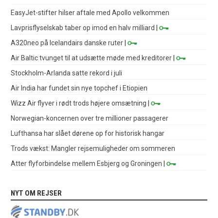
EasyJet-stifter hilser aftale med Apollo velkommen
Lavprisflyselskab taber op imod en halv milliard
|
A320neo på Icelandairs danske ruter
|
Air Baltic tvunget til at udsætte møde med kreditorer
|
Stockholm-Arlanda satte rekord i juli
Air India har fundet sin nye topchef i Etiopien
Wizz Air flyver i rødt trods højere omsætning
|
Norwegian-koncernen over tre millioner passagerer
Lufthansa har slået dørene op for historisk hangar
Trods vækst: Mangler rejsemuligheder om sommeren
Atter flyforbindelse mellem Esbjerg og Groningen
|
NYT OM REJSER