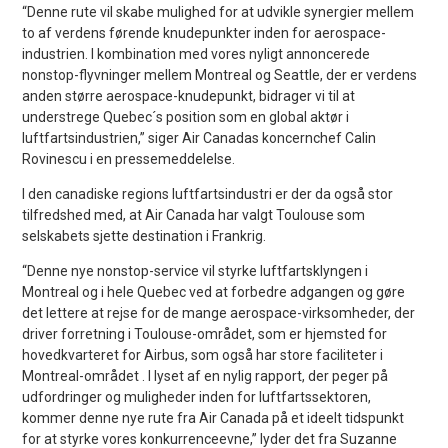
“Denne rute vil skabe mulighed for at udvikle synergier mellem
to af verdens førende knudepunkter inden for aerospace-
industrien. I kombination med vores nyligt annoncerede
nonstop-flyvninger mellem Montreal og Seattle, der er verdens
anden større aerospace-knudepunkt, bidrager vi til at
understrege Quebec´s position som en global aktør i
luftfartsindustrien,” siger Air Canadas koncernchef Calin
Rovinescu i en pressemeddelelse.
I den canadiske regions luftfartsindustri er der da også stor
tilfredshed med, at Air Canada har valgt Toulouse som
selskabets sjette destination i Frankrig.
“Denne nye nonstop-service vil styrke luftfartsklyngen i
Montreal og i hele Quebec ved at forbedre adgangen og gøre
det lettere at rejse for de mange aerospace-virksomheder, der
driver forretning i Toulouse-området, som er hjemsted for
hovedkvarteret for Airbus, som også har store faciliteter i
Montreal-området . I lyset af en nylig rapport, der peger på
udfordringer og muligheder inden for luftfartssektoren,
kommer denne nye rute fra Air Canada på et ideelt tidspunkt
for at styrke vores konkurrenceevne,” lyder det fra Suzanne