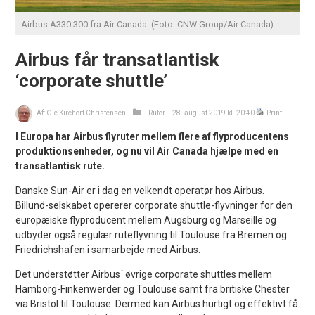
Airbus A330-300 fra Air Canada. (Foto: CNW Group/Air Canada)
Airbus får transatlantisk
‘corporate shuttle’
Af:
Ole Kirchert Christensen
i
Ruter
28. august 2019 kl. 20:40
Print
I Europa har Airbus flyruter mellem flere af flyproducentens
produktionsenheder, og nu vil Air Canada hjælpe med en
transatlantisk rute.
Danske Sun-Air er i dag en velkendt operatør hos Airbus.
Billund-selskabet opererer corporate shuttle-flyvninger for den
europæiske flyproducent mellem Augsburg og Marseille og
udbyder også regulær ruteflyvning til Toulouse fra Bremen og
Friedrichshafen i samarbejde med Airbus.
Det understøtter Airbus´ øvrige corporate shuttles mellem
Hamborg-Finkenwerder og Toulouse samt fra britiske Chester
via Bristol til Toulouse. Dermed kan Airbus hurtigt og effektivt få