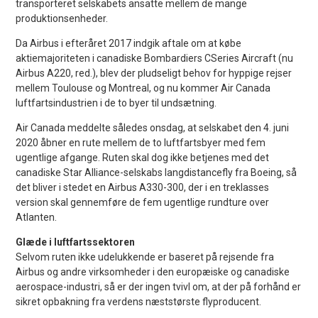
transporteret selskabets ansatte mellem de mange
produktionsenheder.
Da Airbus i efteråret 2017 indgik aftale om at købe
aktiemajoriteten i canadiske Bombardiers CSeries Aircraft (nu
Airbus A220, red.), blev der pludseligt behov for hyppige rejser
mellem Toulouse og Montreal, og nu kommer Air Canada
luftfartsindustrien i de to byer til undsætning.
Air Canada meddelte således onsdag, at selskabet den 4. juni
2020 åbner en rute mellem de to luftfartsbyer med fem
ugentlige afgange. Ruten skal dog ikke betjenes med det
canadiske Star Alliance-selskabs langdistancefly fra Boeing, så
det bliver i stedet en Airbus A330-300, der i en treklasses
version skal gennemføre de fem ugentlige rundture over
Atlanten.
Glæde i luftfartssektoren
Selvom ruten ikke udelukkende er baseret på rejsende fra
Airbus og andre virksomheder i den europæiske og canadiske
aerospace-industri, så er der ingen tvivl om, at der på forhånd er
sikret opbakning fra verdens næststørste flyproducent.