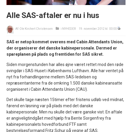
Alle SAS-aftaler er nu i hus
Af:
Ole Kirchert Christensen
i
NYHEDER
19. november 2012 kl. 00:00
Print
SAS er netop kommet overens med Cabin Attendants Union,
der organiserer det danske kabinepersonale. Dermed er
spareplanen på plads og fremtiden for SAS sikret.
Siden morgenstunden har alles øjne været rettet mod den røde
svingdør i SAS-Huset i Københavns Lufthavn. Alle har ventet på
nyt fra forhandlingerne mellem SAS-ledelsen og
repræsentanterne fra de omkring 1.500 danske kabineansatte
organiseret i Cabin Attendants Union (CAU).
Det skulle tage næsten 15timer efter fristens udløb ved midnat,
førend en løsning var på plads med det danske
kabinepersonale. Men nu skulle det være ganske vist. En aftale
er angiveligtindgået med hjælp fra Bente Sorgenfrey fra
kabinepersonalets hovedforbund FTF samt
bestyrelsesformand Fritz Schur på vegne af SAS.