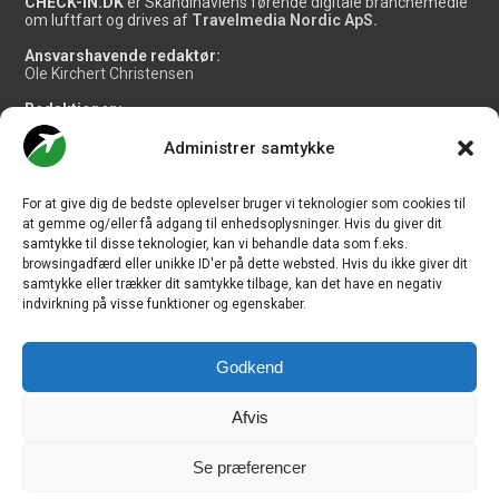
CHECK-IN.DK
er Skandinaviens førende digitale branchemedie
om luftfart og drives af
Travelmedia Nordic ApS.
Ansvarshavende redaktør:
Ole Kirchert Christensen
Redaktionen:
Christian Granhøj Skouboe
Henrik Baumgarten
Administrer samtykke
Danny Longhi Andreasen
Mathias Majlund Laursen
For at give dig de bedste oplevelser bruger vi teknologier som cookies til
Salg og jobannoncer:
at gemme og/eller få adgang til enhedsoplysninger. Hvis du giver dit
salg@travelmedianordic.com
samtykke til disse teknologier, kan vi behandle data som f.eks.
browsingadfærd eller unikke ID'er på dette websted. Hvis du ikke giver dit
samtykke eller trækker dit samtykke tilbage, kan det have en negativ
Vi tager ansvar for indholdet og er tilmeldt
indvirkning på visse funktioner og egenskaber.
Godkend
Siden er udviklet af
JHV Media Consult.
Afvis
Se præferencer
Travelmedia Nordic ApS | Majsmarken 1 | DK-9500 Hobro | Denmark |