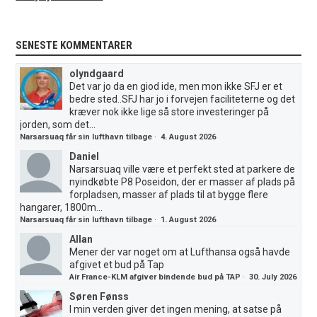
SENESTE KOMMENTARER
olyndgaard
Det var jo da en giod ide, men mon ikke SFJ er et
bedre sted..SFJ har jo i forvejen faciliteterne og det
kræver nok ikke lige så store investeringer på
jorden, som det...
Narsarsuaq får sin lufthavn tilbage
·
4. August 2026
Daniel
Narsarsuaq ville være et perfekt sted at parkere de
nyindkøbte P8 Poseidon, der er masser af plads på
forpladsen, masser af plads til at bygge flere
hangarer, 1800m...
Narsarsuaq får sin lufthavn tilbage
·
1. August 2026
Allan
Mener der var noget om at Lufthansa også havde
afgivet et bud på Tap
Air France-KLM afgiver bindende bud på TAP
·
30. July 2026
Søren Fønss
I min verden giver det ingen mening, at satse på