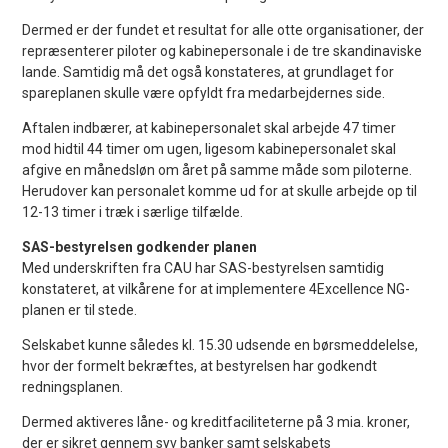
Dermed er der fundet et resultat for alle otte organisationer, der
repræsenterer piloter og kabinepersonale i de tre skandinaviske
lande. Samtidig må det også konstateres, at grundlaget for
spareplanen skulle være opfyldt fra medarbejdernes side.
Aftalen indbærer, at kabinepersonalet skal arbejde 47 timer
mod hidtil 44 timer om ugen, ligesom kabinepersonalet skal
afgive en månedsløn om året på samme måde som piloterne.
Herudover kan personalet komme ud for at skulle arbejde op til
12-13 timer i træk i særlige tilfælde.
SAS-bestyrelsen godkender planen
Med underskriften fra CAU har SAS-bestyrelsen samtidig
konstateret, at vilkårene for at implementere 4Excellence NG-
planen er til stede.
Selskabet kunne således kl. 15.30 udsende en børsmeddelelse,
hvor der formelt bekræftes, at bestyrelsen har godkendt
redningsplanen.
Dermed aktiveres låne- og kreditfaciliteterne på 3 mia. kroner,
der er sikret gennem syv banker samt selskabets