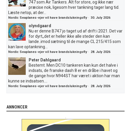
747 som Air Tankers. Alt for store, og ikke nær
præcise nok, ligesom hver tankning tager lang tid.
Læste netop, at der...
Nordic Seaplanes-ejer vil have brandslukningsfly
·
30. July 2026
olyndgaard
Nu er denne B747 jo taget ud af drift i 2021. Det var
for dyrt,,det er heller ikke alle steder den kan
lande..imod sætning til de mange CL 215/415 som
kan lave optankning...
Nordic Seaplanes-ejer vil have brandslukningsfly
·
28. July 2026
Peter Dahlgaard
Bestemt. Men DC10 tankeren kan kun det halve i
indsats, de franske dash 8 er en dråbe i havet og
de gange hvor N944ST har været i aktion har man
kunne se indsatsen....
Nordic Seaplanes-ejer vil have brandslukningsfly
·
28. July 2026
ANNONCER
.