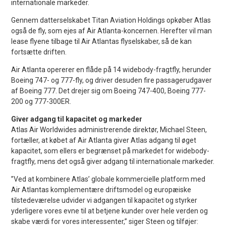
internationale markeder.
Gennem datterselskabet Titan Aviation Holdings opkøber Atlas
også de fly, som ejes af Air Atlanta-koncernen. Herefter vil man
lease flyene tilbage til Air Atlantas flyselskaber, så de kan
fortsætte driften.
Air Atlanta opererer en flåde på 14 widebody-fragtfly, herunder
Boeing 747- og 777-fly, og driver desuden fire passagerudgaver
af Boeing 777. Det drejer sig om Boeing 747-400, Boeing 777-
200 og 777-300ER.
Giver adgang til kapacitet og markeder
Atlas Air Worldwides administrerende direktør, Michael Steen,
fortæller, at købet af Air Atlanta giver Atlas adgang til øget
kapacitet, som ellers er begrænset på markedet for widebody-
fragtfly, mens det også giver adgang til internationale markeder.
”Ved at kombinere Atlas’ globale kommercielle platform med
Air Atlantas komplementære driftsmodel og europæiske
tilstedeværelse udvider vi adgangen til kapacitet og styrker
yderligere vores evne til at betjene kunder over hele verden og
skabe værdi for vores interessenter,” siger Steen og tilføjer: