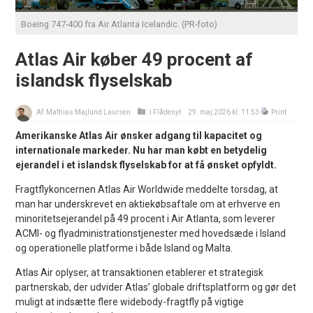
Boeing 747-400 fra Air Atlanta Icelandic. (PR-foto)
Atlas Air køber 49 procent af
islandsk flyselskab
Af:
Mathias Majlund Laursen
i
Flådenyt
29. maj 2026 kl. 11:53
Print
Amerikanske Atlas Air ønsker adgang til kapacitet og
internationale markeder. Nu har man købt en betydelig
ejerandel i et islandsk flyselskab for at få ønsket opfyldt.
Fragtflykoncernen Atlas Air Worldwide meddelte torsdag, at
man har underskrevet en aktiekøbsaftale om at erhverve en
minoritetsejerandel på 49 procent i Air Atlanta, som leverer
ACMI- og flyadministrationstjenester med hovedsæde i Island
og operationelle platforme i både Island og Malta.
Atlas Air oplyser, at transaktionen etablerer et strategisk
partnerskab, der udvider Atlas’ globale driftsplatform og gør det
muligt at indsætte flere widebody-fragtfly på vigtige