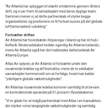
”Air Atlanta har opbygget et stærkt omdømme gennem årtiers
drift, og vi ser frem til samarbejdet med deres dygtige team.
Sammen mener vi, at dette partnerskab vil styrke begge
organisationer og positionere os til fortsat succes på det globale
luftfartsmarked i udvikling.”
Fortsætter driften
Air Atlanta har hovedsæde i Kópavogur i Island og har sit hub i
Keflavík. Moderselskabet hedder egentlig Air Atlanta Icelandic,
mens Air Atlanta også har det maltesiske datterselskab Air
Atlanta Europe.
Atlas Air oplyser, at Air Atlanta vil fortsætte under den
nuværende ledelse og driftsstruktur, mens de to selskaber
samarbejder kommercielt om at forfølge, hvad man kalder
”yderligere globale vækstmuligheder”.
Air Atlantas nuværende ledelse kommer samtidig til at bevare
en kontrollerende ejerandel på 51 procent i flyselskaberne.
”Vi er glade for at indgå partnerskab med Atlas i en transaktion,
der styrker vores langsigtede vækstmuligheder og samtidig