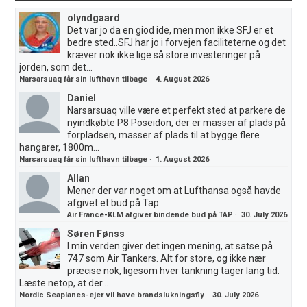
olyndgaard
Det var jo da en giod ide, men mon ikke SFJ er et
bedre sted..SFJ har jo i forvejen faciliteterne og det
kræver nok ikke lige så store investeringer på
jorden, som det...
Narsarsuaq får sin lufthavn tilbage
·
4. August 2026
Daniel
Narsarsuaq ville være et perfekt sted at parkere de
nyindkøbte P8 Poseidon, der er masser af plads på
forpladsen, masser af plads til at bygge flere
hangarer, 1800m...
Narsarsuaq får sin lufthavn tilbage
·
1. August 2026
Allan
Mener der var noget om at Lufthansa også havde
afgivet et bud på Tap
Air France-KLM afgiver bindende bud på TAP
·
30. July 2026
Søren Fønss
I min verden giver det ingen mening, at satse på
747 som Air Tankers. Alt for store, og ikke nær
præcise nok, ligesom hver tankning tager lang tid.
Læste netop, at der...
Nordic Seaplanes-ejer vil have brandslukningsfly
·
30. July 2026