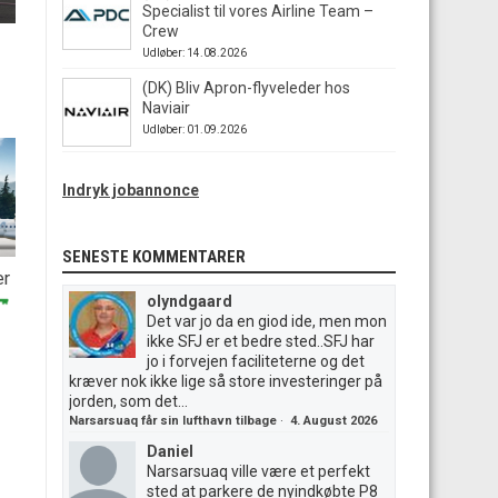
Specialist til vores Airline Team –
Crew
Udløber: 14.08.2026
(DK) Bliv Apron-flyveleder hos
Naviair
Udløber: 01.09.2026
Indryk jobannonce
SENESTE KOMMENTARER
er
olyndgaard
Det var jo da en giod ide, men mon
ikke SFJ er et bedre sted..SFJ har
jo i forvejen faciliteterne og det
kræver nok ikke lige så store investeringer på
jorden, som det...
Narsarsuaq får sin lufthavn tilbage
·
4. August 2026
Daniel
Narsarsuaq ville være et perfekt
sted at parkere de nyindkøbte P8