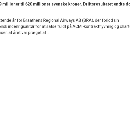
 millioner til 620 millioner svenske kroner. Driftsresultatet endte d
ttende år for Braathens Regional Airways AB (BRA), der forlod sin
vensk indenrigsaktør for at satse fuldt på ACMI-kontraktflyvning og chart
er, at året var præget af...