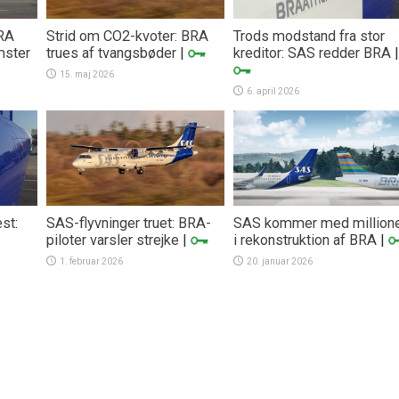
BRA
Strid om CO2-kvoter: BRA
Trods modstand fra stor
mster
trues af tvangsbøder
|
kreditor: SAS redder BRA
|
15. maj 2026
6. april 2026
st:
SAS-flyvninger truet: BRA-
SAS kommer med million
piloter varsler strejke
|
i rekonstruktion af BRA
|
1. februar 2026
20. januar 2026