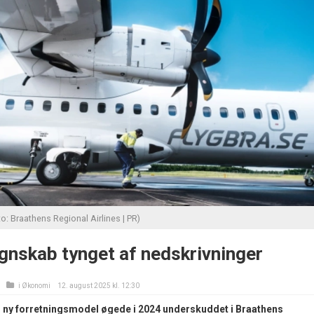
o: Braathens Regional Airlines | PR)
gnskab tynget af nedskrivninger
i
Økonomi
12. august 2025 kl. 12:30
n ny forretningsmodel øgede i 2024 underskuddet i Braathens