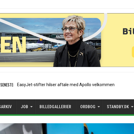
SENESTE:
Air France etablerer A320-sæson
SARKIV
JOB
BILLEDGALLERIER
ORDBOG
STANDBY.DK