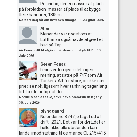
Poseidon, der er masser af plads
på forpladsen, masser af plads til at bygge
flere hangarer, 1800m...
Narsarsuaq får sin lufthavn tilbage
·
1. August 2026
Allan
Mener der var noget om at
Lufthansa også havde afgivet et
bud på Tap
Air France-KLM afgiver bindende bud på TAP
·
30.
July 2026
Søren Fønss
I min verden giver det ingen
mening, at satse på 747 som Air
Tankers. Alt for store, og ikke nær
præcise nok, ligesom hver tankning tager lang
tid. Læste netop, at der...
Nordic Seaplanes-ejer vil have brandslukningsfly
·
30. July 2026
olyndgaard
Nu er denne B747 jo taget ud af
drift i 2021. Det var for dyrt,,det er
heller ikke alle steder den kan
lande..imod sætning til de mange CL 215/415