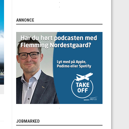
.
.
ANNONCE
.
.
JOBMARKED