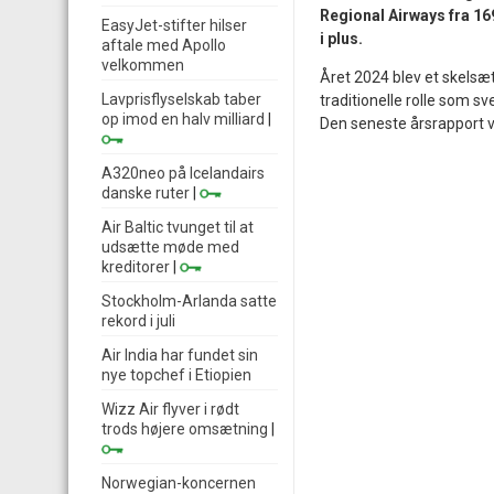
Regional Airways fra 169
EasyJet-stifter hilser
i plus.
aftale med Apollo
velkommen
Året 2024 blev et skelsæ
Lavprisflyselskab taber
traditionelle rolle som s
op imod en halv milliard
|
Den seneste årsrapport vis
A320neo på Icelandairs
danske ruter
|
Air Baltic tvunget til at
udsætte møde med
kreditorer
|
Stockholm-Arlanda satte
rekord i juli
Air India har fundet sin
nye topchef i Etiopien
Wizz Air flyver i rødt
trods højere omsætning
|
Norwegian-koncernen