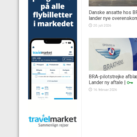
Danske ansatte hos 
lander nye overensko
20. juli 2026
BRA-pilotstrejke afblæ
Lander ny aftale
|
16. februar 2026