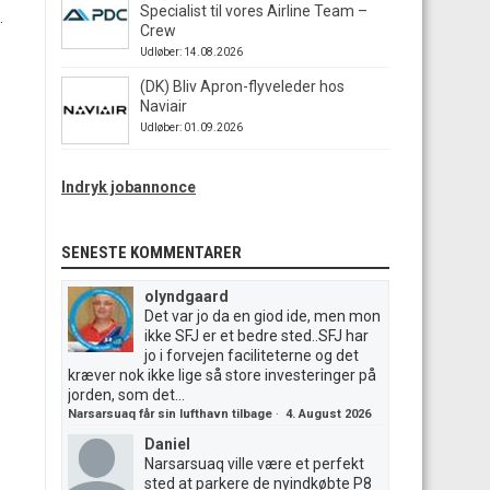
Specialist til vores Airline Team –
.
Crew
Udløber: 14.08.2026
(DK) Bliv Apron-flyveleder hos
Naviair
Udløber: 01.09.2026
Indryk jobannonce
SENESTE KOMMENTARER
olyndgaard
Det var jo da en giod ide, men mon
ikke SFJ er et bedre sted..SFJ har
jo i forvejen faciliteterne og det
kræver nok ikke lige så store investeringer på
jorden, som det...
Narsarsuaq får sin lufthavn tilbage
·
4. August 2026
Daniel
Narsarsuaq ville være et perfekt
sted at parkere de nyindkøbte P8