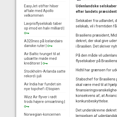
EasyJet-stifter hilser
Udenlandske selskaber k
aftale med Apollo
efter landets præsident
velkommen
Selskaber fra udlandet, de
Lavprisflyselskab taber
selskab, vil i fremtiden 
op imod en halv milliard
|
Brasiliens præsident, Mic
dekret, der skal give ude
A320neo på Icelandairs
danske ruter
|
i Brasilien. Det skriver 
Air Baltic tvunget til at
På den måde vil udenland
udsætte møde med
flyselskaber på Brasiliens
kreditorer
|
Hidtil har grænsen for ud
Stockholm-Arlanda satte
rekord i juli
Stabschef for Brasiliens 
Air India har fundet sin
skal være med til at hjælp
nye topchef i Etiopien
finansieringsvanskelighed
konsekvens af, at Avianc
Wizz Air flyver i rødt
konkursbeskyttelse.
trods højere omsætning
|
Det underskrevne dekret 
Norwegian-koncernen
lempelsen af udenlandsk k