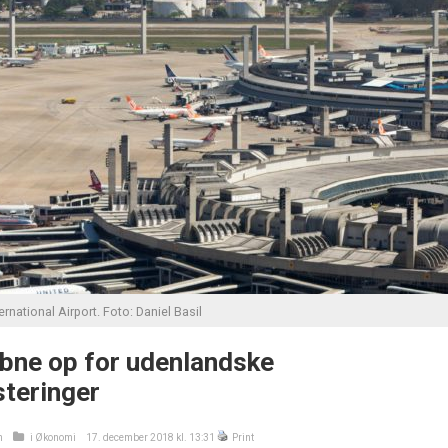
rnational Airport. Foto: Daniel Basil
 åbne op for udenlandske
steringer
n
i
Økonomi
17. december 2018 kl. 13:31
Print