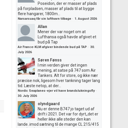
Poseidon, der er masser af plads
på forpladsen, masser af plads til at bygge
flere hangarer, 1800m...
Narsarsuaq får sin lufthavn tilbage
·
1. August 2026
Allan
Mener der var noget om at
Lufthansa også havde afgivet et
bud på Tap
Air France-KLM afgiver bindende bud på TAP
·
30.
July 2026
Søren Fønss
I min verden giver det ingen
mening, at satse på 747 som Air
Tankers. Alt for store, og ikke nær
præcise nok, ligesom hver tankning tager lang
tid. Læste netop, at der...
Nordic Seaplanes-ejer vil have brandslukningsfly
·
30. July 2026
olyndgaard
Nu er denne B747 jo taget ud af
drift i 2021. Det var for dyrt,,det er
heller ikke alle steder den kan
lande..imod sætning til de mange CL 215/415