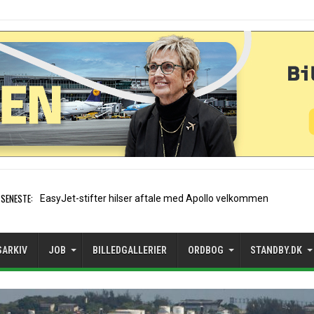
SENESTE:
Air France etablerer A320-s
SARKIV
JOB
BILLEDGALLERIER
ORDBOG
STANDBY.DK