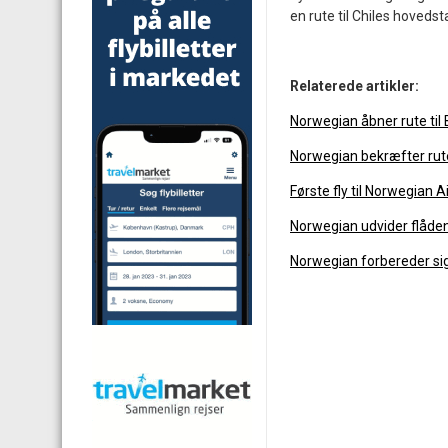
en rute til Chiles hovedst
Relaterede artikler:
Norwegian åbner rute til 
Norwegian bekræfter rute
Første fly til Norwegian A
Norwegian udvider flåden
Norwegian forbereder sig 