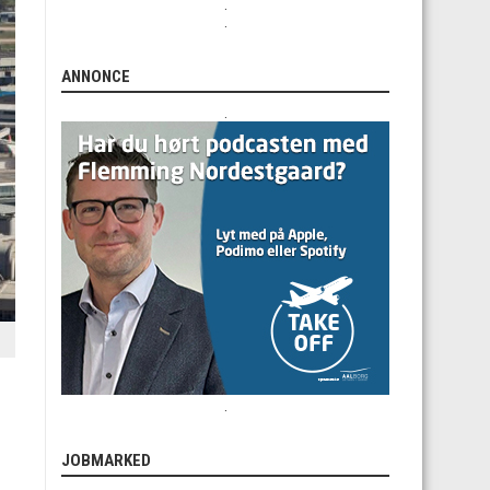
.
.
ANNONCE
.
.
JOBMARKED