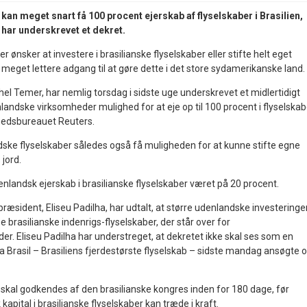
an meget snart få 100 procent ejerskab af flyselskaber i Brasilien,
 har underskrevet et dekret.
r ønsker at investere i brasilianske flyselskaber eller stifte helt eget
få meget lettere adgang til at gøre dette i det store sydamerikanske land.
hel Temer, har nemlig torsdag i sidste uge underskrevet et midlertidigt
nlandske virksomheder mulighed for at eje op til 100 procent i flyselskab
nyhedsbureauet Reuters.
ske flyselskaber således også få muligheden for at kunne stifte egne
 jord.
enlandsk ejerskab i brasilianske flyselskaber været på 20 procent.
præsident, Eliseu Padilha, har udtalt, at større udenlandske investeringe
e brasilianske indenrigs-flyselskaber, der står over for
er. Eliseu Padilha har understreget, at dekretet ikke skal ses som en
a Brasil – Brasiliens fjerdestørste flyselskab – sidste mandag ansøgte
skal godkendes af den brasilianske kongres inden for 180 dage, før
apital i brasilianske flyselskaber kan træde i kraft.