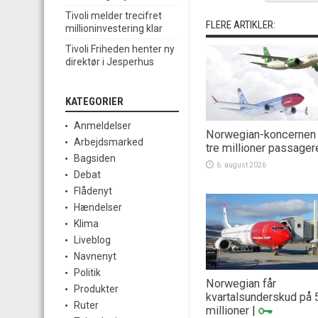
Tivoli melder trecifret
FLERE ARTIKLER:
millioninvestering klar
Tivoli Friheden henter ny
direktør i Jesperhus
KATEGORIER
Anmeldelser
Norwegian-koncernen
Arbejdsmarked
tre millioner passager
Bagsiden
6. august 2026
Debat
Flådenyt
Hændelser
Klima
Liveblog
Navnenyt
Politik
Norwegian får
Produkter
kvartalsunderskud på 
Ruter
millioner
|