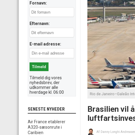
Fornavn:
Efternavn:
E-mail adresse:
Tilmeld dig vores
nyhedsbrev, der
udkommer alle
hverdage kl. 06:00
Rio de Janeiro–Galeão Inte
Brasilien vil
SENESTE NYHEDER
luftfartsinve
Air France etablerer
A320-sæsonrute i
Caribien
Af:
Danny Longhi Andrease