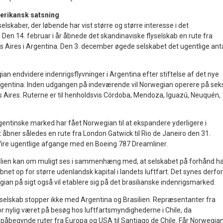
erikansk satsning
elskaber, der løbende har vist større og større interesse i det
en 14. februar i år åbnede det skandinaviske flyselskab en rute fra
s Aires i Argentina. Den 3. december øgede selskabet det ugentlige ant
ian endvidere indenrigsflyvninger i Argentina efter stiftelse af det nye
rgentina. Inden udgangen på indeværende vil Norwegian operere på sek
s Aires. Ruterne er til henholdsvis Córdoba, Mendoza, Iguazú, Neuquén,
gentinske marked har fået Norwegian til at ekspandere yderligere i
åbner således en rute fra London Gatwick til Rio de Janeiro den 31.
 fire ugentlige afgange med en Boeing 787 Dreamliner.
silien kan om muligt ses i sammenhæng med, at selskabet på forhånd h
e åbnet op for større udenlandsk kapital i landets luftfart. Det synes derfor
gian på sigt også vil etablere sig på det brasilianske indenrigsmarked.
yselskab stopper ikke med Argentina og Brasilien. Repræsentanter fra
r nylig været på besøg hos luftfartsmyndighederne i Chile, da
il påbegynde ruter fra Europa og USA til Santiago de Chile. Får Norwegia