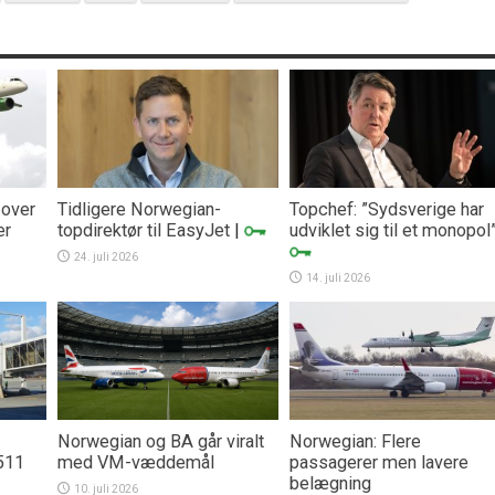
 over
Tidligere Norwegian-
Topchef: ”Sydsverige har
er
topdirektør til EasyJet
|
udviklet sig til et monopol
24. juli 2026
14. juli 2026
Norwegian og BA går viralt
Norwegian: Flere
511
med VM-væddemål
passagerer men lavere
belægning
10. juli 2026