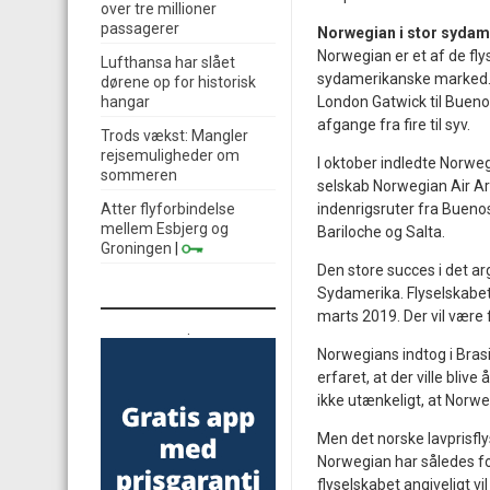
over tre millioner
passagerer
Norwegian i stor sydam
Norwegian er et af de flys
Lufthansa har slået
sydamerikanske marked. D
dørene op for historisk
hangar
London Gatwick til Bueno
afgange fra fire til syv.
Trods vækst: Mangler
rejsemuligheder om
I oktober indledte Norweg
sommeren
selskab Norwegian Air A
Atter flyforbindelse
indenrigsruter fra Bueno
mellem Esbjerg og
Bariloche og Salta.
Groningen
|
Den store succes i det ar
Sydamerika. Flyselskabet 
marts 2019. Der vil være
.
Norwegians indtog i Bra
erfaret, at der ville bliv
ikke utænkeligt, at Norwe
Men det norske lavprisfl
Norwegian har således fo
flyselskabet angiveligt v