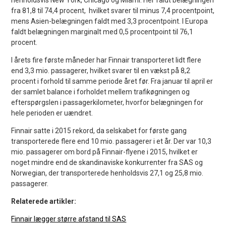
fra 81,8 til 74,4 procent, hvilket svarer til minus 7,4 procentpoint,
mens Asien-belægningen faldt med 3,3 procentpoint. I Europa
faldt belægningen marginalt med 0,5 procentpoint til 76,1
procent.
I årets fire første måneder har Finnair transporteret lidt flere
end 3,3 mio. passagerer, hvilket svarer til en vækst på 8,2
procent i forhold til samme periode året før. Fra januar til april er
der samlet balance i forholdet mellem trafikøgningen og
efterspørgslen i passagerkilometer, hvorfor belægningen for
hele perioden er uændret.
Finnair satte i 2015 rekord, da selskabet for første gang
transporterede flere end 10 mio. passagerer i et år. Der var 10,3
mio. passagerer om bord på Finnair-flyene i 2015, hvilket er
noget mindre end de skandinaviske konkurrenter fra SAS og
Norwegian, der transporterede henholdsvis 27,1 og 25,8 mio.
passagerer.
Relaterede artikler:
Finnair lægger større afstand til SAS