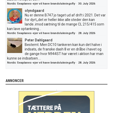
Nordic Seaplanes-ejer vil have brandslukningsfly
·
30. July 2026
olyndgaard
Nu er denne B747 jo taget ud af drift i 2021. Det var
for dyrt,,det er heller ikke alle steder den kan
lande..imod sætning til de mange CL 215/415 som
kan lave optankning...
Nordic Seaplanes-ejer vil have brandslukningsfly
·
28. July 2026
Peter Dahlgaard
Bestemt. Men DC10 tankeren kan kun det halve i
indsats, de franske dash 8 er en dråbe i havet og
de gange hvor N944ST har været i aktion har man
kunne se indsatsen....
Nordic Seaplanes-ejer vil have brandslukningsfly
·
28. July 2026
ANNONCER
.