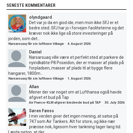
SENESTE KOMMENTARER
olyndgaard
Det var jo da en giod ide, men mon ikke SFJ er et
bedre sted..SFJ har jo i forvejen faciliteterne og det
kræver nok ikke lige så store investeringer på
jorden, som det...
Narsarsuaq får sin lufthavn tilbage
·
4. August 2026
Daniel
Narsarsuaq ville være et perfekt sted at parkere de
nyindkøbte P8 Poseidon, der er masser af plads på
forpladsen, masser af plads til at bygge flere
hangarer, 1800m...
Narsarsuaq får sin lufthavn tilbage
·
1. August 2026
Allan
Mener der var noget om at Lufthansa også havde
afgivet et bud på Tap
Air France-KLM afgiver bindende bud på TAP
·
30. July 2026
Søren Fønss
I min verden giver det ingen mening, at satse på
747 som Air Tankers. Alt for store, og ikke nær
præcise nok, ligesom hver tankning tager lang tid.
Læste netop, at der...