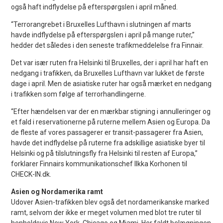
også haft indflydelse på efterspørgslen i april måned.
“Terrorangrebet i Bruxelles Lufthavn i slutningen af marts
havde indflydelse på efterspørgslen i april på mange ruter,”
hedder det således i den seneste trafikmeddelelse fra Finnair.
Det var især ruten fra Helsinki til Bruxelles, der i april har haft en
nedgang i trafikken, da Bruxelles Lufthavn var lukket de første
dage i april. Men de asiatiske ruter har også mærket en nedgang
i trafikken som følge af terrorhandlingerne.
“Efter hændelsen var der en mærkbar stigning i annulleringer og
et fald i reservationerne på ruterne mellem Asien og Europa. Da
de fleste af vores passagerer er transit-passagerer fra Asien,
havde det indflydelse på ruterne fra adskillige asiatiske byer til
Helsinki og på tilslutningsfly fra Helsinki til resten af Europa,”
forklarer Finnairs kommunikationschef Ilkka Korhonen til
CHECK-IN.dk.
Asien og Nordamerika ramt
Udover Asien-trafikken blev også det nordamerikanske marked
ramt, selvom der ikke er meget volumen med blot tre ruter til
henholdsvis New York, Chicago og Miami. Her faldt belægningen