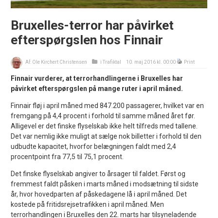
Bruxelles-terror har påvirket
efterspørgslen hos Finnair
Af:
Ole Kirchert Christensen
i
Trafiktal
10. maj 2016 kl. 00:00
Print
Finnair vurderer, at terrorhandlingerne i Bruxelles har
påvirket efterspørgslen på mange ruter i april måned.
Finnair fløj i april måned med 847.200 passagerer, hvilket var en
fremgang på 4,4 procent i forhold til samme måned året før.
Alligevel er det finske flyselskab ikke helt tilfreds med tallene.
Det var nemlig ikke muligt at sælge nok billetter i forhold til den
udbudte kapacitet, hvorfor belægningen faldt med 2,4
procentpoint fra 77,5 til 75,1 procent.
Det finske flyselskab angiver to årsager til faldet. Først og
fremmest faldt påsken i marts måned i modsætning til sidste
år, hvor hovedparten af påskedagene lå i april måned. Det
kostede på fritidsrejsetrafikken i april måned. Men
terrorhandlingen i Bruxelles den 22. marts har tilsyneladende