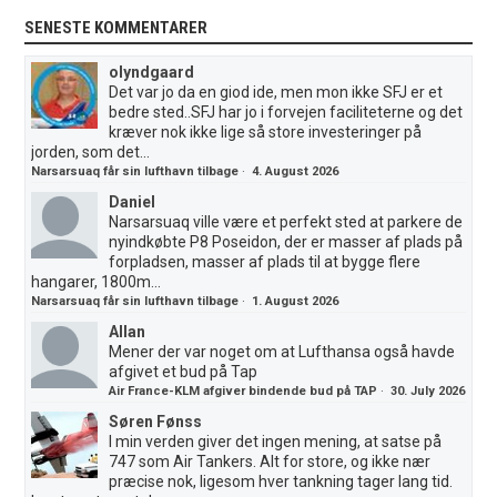
SENESTE KOMMENTARER
olyndgaard
Det var jo da en giod ide, men mon ikke SFJ er et
bedre sted..SFJ har jo i forvejen faciliteterne og det
kræver nok ikke lige så store investeringer på
jorden, som det...
Narsarsuaq får sin lufthavn tilbage
·
4. August 2026
Daniel
Narsarsuaq ville være et perfekt sted at parkere de
nyindkøbte P8 Poseidon, der er masser af plads på
forpladsen, masser af plads til at bygge flere
hangarer, 1800m...
Narsarsuaq får sin lufthavn tilbage
·
1. August 2026
Allan
Mener der var noget om at Lufthansa også havde
afgivet et bud på Tap
Air France-KLM afgiver bindende bud på TAP
·
30. July 2026
Søren Fønss
I min verden giver det ingen mening, at satse på
747 som Air Tankers. Alt for store, og ikke nær
præcise nok, ligesom hver tankning tager lang tid.