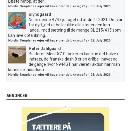
Læste netop, at der...
Nordic Seaplanes-ejer vil have brandslukningsfly
·
30. July 2026
olyndgaard
Nu er denne B747 jo taget ud af drift i 2021. Det var
for dyrt,,det er heller ikke alle steder den kan
lande..imod sætning til de mange CL 215/415 som
kan lave optankning...
Nordic Seaplanes-ejer vil have brandslukningsfly
·
28. July 2026
Peter Dahlgaard
Bestemt. Men DC10 tankeren kan kun det halve i
indsats, de franske dash 8 er en dråbe i havet og
de gange hvor N944ST har været i aktion har man
kunne se indsatsen....
Nordic Seaplanes-ejer vil have brandslukningsfly
·
28. July 2026
ANNONCER
.