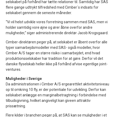
selskabet på forhånd har tætte relationer til. Samtidig har SAS
flere gange udtrykt tilfredshed med Cimber´s indsats for
selskabet gennem de seneste måneder.
“Vi vil helst udvikle vores forretning sammen med SAS, men vi
holder samtidig vore øjne og ører åbne overfor andre
muligheder,“ siger administrerende direktør Jacob Krogsgaard.
Cimber-direktøren peger på, at selskabet er åbent overfor alle
typer samarbejdsmodeller med SAS- også modeller, hvor
Cimber A/S tager en større risiko i samarbejdet, end hvad
produktionsselskaber har tradition for at gøre. Derfor vil det
danske flyselskab heller ikke på forhånd afvise egentlige joint-
ventures.
Muligheder i Sverige
Da administrationen i Cimber A/S ergearettilet aktivitetsniveau
op til omkring 10 fly, er der potentiale for udvikling. Derfor kan
selskabet anlægge en marginalbetragtning i forbindelse med
tilbudsgivning, hvilket angiveligt kan giveen attraktiv
prissætning.
Flere kilder i branchen peger på, at SAS kan se muligheder i et