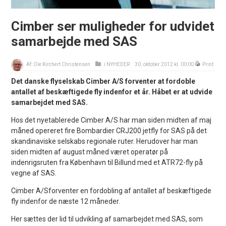
Cimber ser muligheder for udvidet
samarbejde med SAS
Af:
Ole Kirchert Christensen
i
NYHEDER
30. oktober 2012 kl. 00:00
Print
Det danske flyselskab Cimber A/S forventer at fordoble
antallet af beskæftigede fly indenfor et år. Håbet er at udvide
samarbejdet med SAS.
Hos det nyetablerede Cimber A/S har man siden midten af maj
måned opereret fire Bombardier CRJ200 jetfly for SAS på det
skandinaviske selskabs regionale ruter. Herudover har man
siden midten af august måned været operatør på
indenrigsruten fra København til Billund med et ATR72-fly på
vegne af SAS.
Cimber A/Sforventer en fordobling af antallet af beskæftigede
fly indenfor de næste 12 måneder.
Her sættes der lid til udvikling af samarbejdet med SAS, som