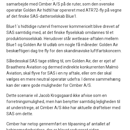
samarbejde med Cimber A/S på de ruter, som den svenske
operatør Golden Air hidtil har opereret med ATR72-fly på vegne
af det finske SAS-datterselskab Blue1.
Blue1´s hidtidige rutervil fremover kommericelt blive drevet af
SAS samtidig med, at det finske flyselskab omdannes til et
produktionsselskab. Herudover står wetlease-aftalen mellem
Blue1 og Golden Air til udløb om nogle få måneder. Golden Air
beskæftigeri dag tre fly for den skandinaviske luftfartskoncern.
Såledesskal SAS tage stilling til, om Golden Air, der er ejet af
Braathens Aviation og dermed indirekte konkurrenten Malmö
Aviation, skal flyve for SAS i en ny aftale, eller om der skal
vælges en mere neutral operatør udefra. I denne sammehæng
kan der være gode muligheder for Cimber A/S.
Dette scenarie vil Jacob Krogsgaard ikke afvise som en
forretningsmulighed, men han benytter samtidig lejligheden til
at understrege, at Cimber A/S ikke har aktuelle drøftelser med
SAS om dette.
Cimber har netop gennemført en tilpasning af antallet af
kabinemedarbejdere, der er blevet reduceret siden