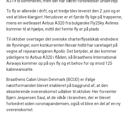
A319 til sommeren, men der har været forsinkelser undervejs.
To fly er allerede i drift, og et tredje blev leveret den 2. juni og er
ved at blive klargjort. Herudover er et fjerde fly lige på trapperne,
mens en wetleaset Airbus A320 fra bulgarske Fly2Sky Airlines
kommer til at hjælpe, indtil det femte fly er på plads.
Til oktober overtager det svenske charterflyselskab endvidere
de flyvninger, som konkurrenten Novair hidtil har varetaget på
vegne af rejsearrangøren Apollo. Det betyder, at der kommer
yderligere to Airbus A320 i flåden, så Braathens International
Airways kommer op på syv fly og et behov for op imod 125
kabineansatte.
Braathens Cabin Union Denmark (BCUD) er ifølge
næstformanden blevet etableret på baggrund af, at den
eksisterende overenskomst udløber til oktober. Her forventer
Bjørn Jespersen Saul, at de vilkår i branchen, der er blevet
forbedret siden coronapandemien, også vil blive en del af en ny
overenskomst.