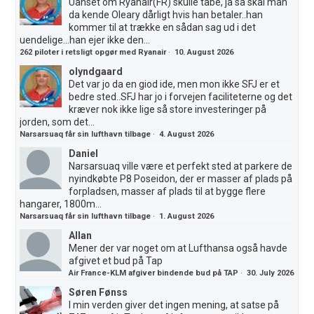
Uanset om Ryanair(FR) skulle tabe, ja så skal man
da kende Oleary dårligt hvis han betaler..han
kommer til at trække en sådan sag ud i det
uendelige...han ejer ikke den...
262 piloter i retsligt opgør med Ryanair
·
10. August 2026
olyndgaard
Det var jo da en giod ide, men mon ikke SFJ er et
bedre sted..SFJ har jo i forvejen faciliteterne og det
kræver nok ikke lige så store investeringer på
jorden, som det...
Narsarsuaq får sin lufthavn tilbage
·
4. August 2026
Daniel
Narsarsuaq ville være et perfekt sted at parkere de
nyindkøbte P8 Poseidon, der er masser af plads på
forpladsen, masser af plads til at bygge flere
hangarer, 1800m...
Narsarsuaq får sin lufthavn tilbage
·
1. August 2026
Allan
Mener der var noget om at Lufthansa også havde
afgivet et bud på Tap
Air France-KLM afgiver bindende bud på TAP
·
30. July 2026
Søren Fønss
I min verden giver det ingen mening, at satse på