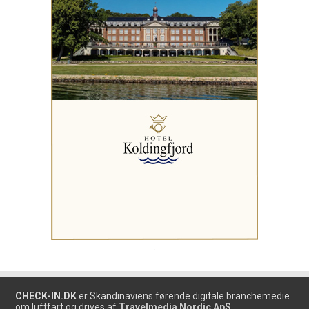
.
CHECK-IN.DK
er Skandinaviens førende digitale branchemedie
om luftfart og drives af
Travelmedia Nordic ApS.