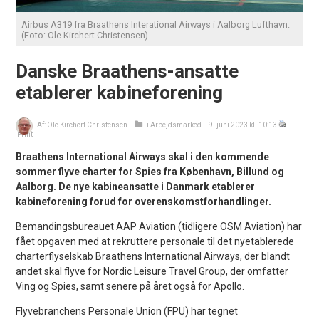
Airbus A319 fra Braathens Interational Airways i Aalborg Lufthavn.
(Foto: Ole Kirchert Christensen)
Danske Braathens-ansatte
etablerer kabineforening
Af:
Ole Kirchert Christensen
i
Arbejdsmarked
9. juni 2023 kl. 10:13
Print
Braathens International Airways skal i den kommende
sommer flyve charter for Spies fra København, Billund og
Aalborg. De nye kabineansatte i Danmark etablerer
kabineforening forud for overenskomstforhandlinger.
Bemandingsbureauet AAP Aviation (tidligere OSM Aviation) har
fået opgaven med at rekruttere personale til det nyetablerede
charterflyselskab Braathens International Airways, der blandt
andet skal flyve for Nordic Leisure Travel Group, der omfatter
Ving og Spies, samt senere på året også for Apollo.
Flyvebranchens Personale Union (FPU) har tegnet