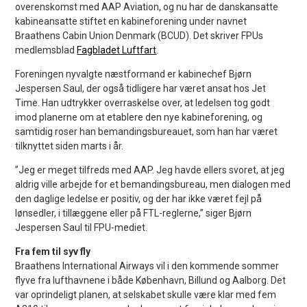
overenskomst med AAP Aviation, og nu har de danskansatte
kabineansatte stiftet en kabineforening under navnet
Braathens Cabin Union Denmark (BCUD). Det skriver FPUs
medlemsblad
Fagbladet Luftfart
.
Foreningen nyvalgte næstformand er kabinechef Bjørn
Jespersen Saul, der også tidligere har været ansat hos Jet
Time. Han udtrykker overraskelse over, at ledelsen tog godt
imod planerne om at etablere den nye kabineforening, og
samtidig roser han bemandingsbureauet, som han har været
tilknyttet siden marts i år.
”Jeg er meget tilfreds med AAP. Jeg havde ellers svoret, at jeg
aldrig ville arbejde for et bemandingsbureau, men dialogen med
den daglige ledelse er positiv, og der har ikke været fejl på
lønsedler, i tillæggene eller på FTL-reglerne,” siger Bjørn
Jespersen Saul til FPU-mediet.
Fra fem til syv fly
Braathens International Airways vil i den kommende sommer
flyve fra lufthavnene i både København, Billund og Aalborg. Det
var oprindeligt planen, at selskabet skulle være klar med fem