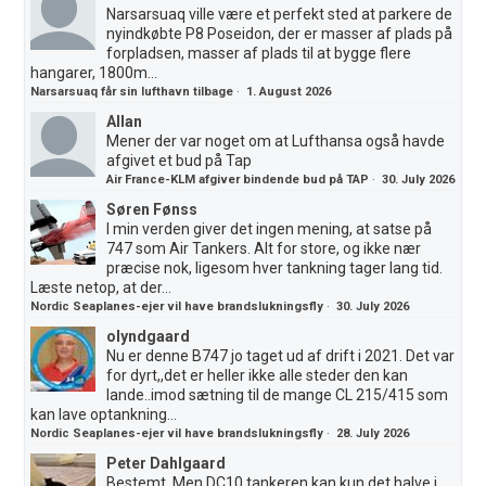
Narsarsuaq ville være et perfekt sted at parkere de
nyindkøbte P8 Poseidon, der er masser af plads på
forpladsen, masser af plads til at bygge flere
hangarer, 1800m...
Narsarsuaq får sin lufthavn tilbage
·
1. August 2026
Allan
Mener der var noget om at Lufthansa også havde
afgivet et bud på Tap
Air France-KLM afgiver bindende bud på TAP
·
30. July 2026
Søren Fønss
I min verden giver det ingen mening, at satse på
747 som Air Tankers. Alt for store, og ikke nær
præcise nok, ligesom hver tankning tager lang tid.
Læste netop, at der...
Nordic Seaplanes-ejer vil have brandslukningsfly
·
30. July 2026
olyndgaard
Nu er denne B747 jo taget ud af drift i 2021. Det var
for dyrt,,det er heller ikke alle steder den kan
lande..imod sætning til de mange CL 215/415 som
kan lave optankning...
Nordic Seaplanes-ejer vil have brandslukningsfly
·
28. July 2026
Peter Dahlgaard
Bestemt. Men DC10 tankeren kan kun det halve i