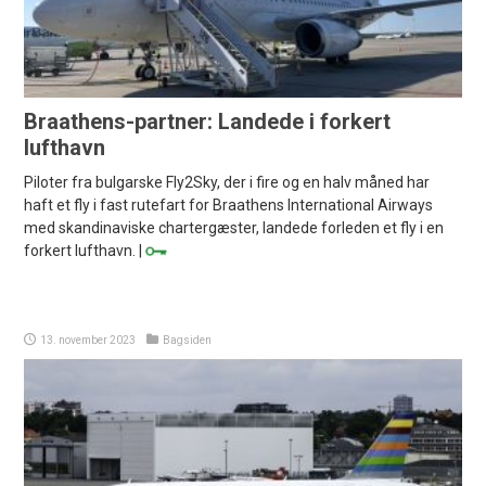
Braathens-partner: Landede i forkert
lufthavn
Piloter fra bulgarske Fly2Sky, der i fire og en halv måned har
haft et fly i fast rutefart for Braathens International Airways
med skandinaviske chartergæster, landede forleden et fly i en
forkert lufthavn. |
13. november 2023
Bagsiden