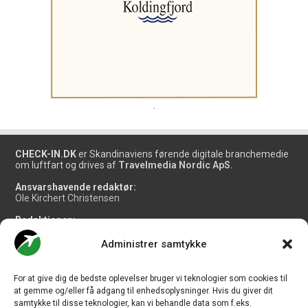
.
CHECK-IN.DK
er Skandinaviens førende digitale branchemedie
om luftfart og drives af
Travelmedia Nordic ApS.
Ansvarshavende redaktør:
Ole Kirchert Christensen
Redaktionen:
Christian Granhøj Skouboe
Henrik Baumgarten
Administrer samtykke
Danny Longhi Andreasen
Mathias Majlund Laursen
For at give dig de bedste oplevelser bruger vi teknologier som cookies til
Salg og jobannoncer:
at gemme og/eller få adgang til enhedsoplysninger. Hvis du giver dit
salg@travelmedianordic.com
samtykke til disse teknologier, kan vi behandle data som f.eks.