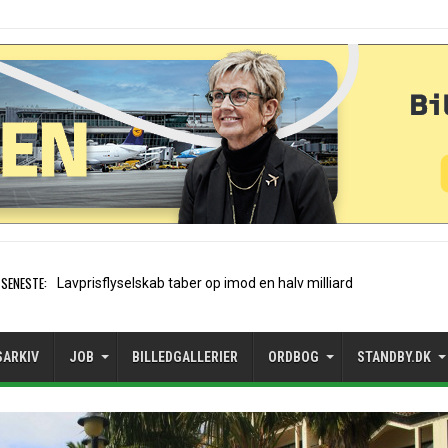
SENESTE:
A320neo på Icelandairs
SARKIV
JOB
BILLEDGALLERIER
ORDBOG
STANDBY.DK