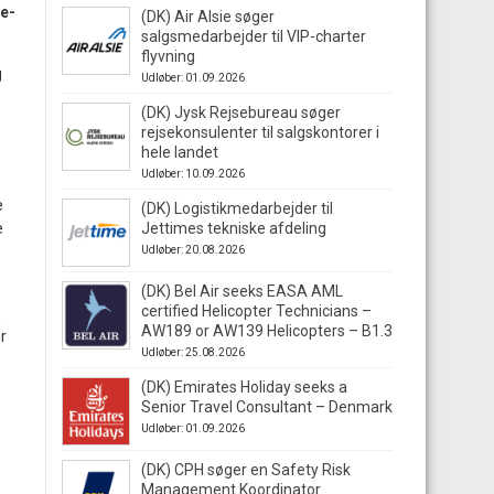
re-
(DK) Air Alsie søger
salgsmedarbejder til VIP-charter
flyvning
g
Udløber: 01.09.2026
(DK) Jysk Rejsebureau søger
rejsekonsulenter til salgskontorer i
hele landet
Udløber: 10.09.2026
e
(DK) Logistikmedarbejder til
e
Jettimes tekniske afdeling
Udløber: 20.08.2026
(DK) Bel Air seeks EASA AML
certified Helicopter Technicians –
.
AW189 or AW139 Helicopters – B1.3
r
Udløber: 25.08.2026
(DK) Emirates Holiday seeks a
Senior Travel Consultant – Denmark
Udløber: 01.09.2026
(DK) CPH søger en Safety Risk
Management Koordinator