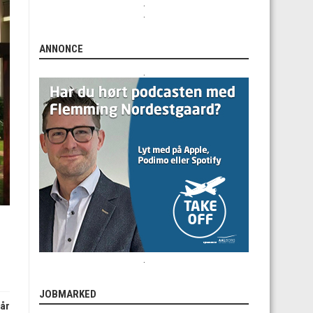
.
.
ANNONCE
.
.
JOBMARKED
når