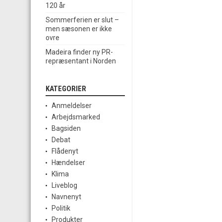
120 år
Sommerferien er slut –
men sæsonen er ikke
ovre
Madeira finder ny PR-
repræsentant i Norden
KATEGORIER
Anmeldelser
Arbejdsmarked
Bagsiden
Debat
Flådenyt
Hændelser
Klima
Liveblog
Navnenyt
Politik
Produkter