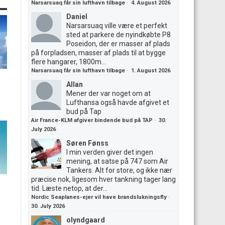
Narsarsuaq får sin lufthavn tilbage
·
4. August 2026
Daniel
Narsarsuaq ville være et perfekt
sted at parkere de nyindkøbte P8
Poseidon, der er masser af plads
på forpladsen, masser af plads til at bygge
flere hangarer, 1800m...
Narsarsuaq får sin lufthavn tilbage
·
1. August 2026
Allan
Mener der var noget om at
Lufthansa også havde afgivet et
bud på Tap
Air France-KLM afgiver bindende bud på TAP
·
30.
July 2026
Søren Fønss
I min verden giver det ingen
mening, at satse på 747 som Air
Tankers. Alt for store, og ikke nær
præcise nok, ligesom hver tankning tager lang
tid. Læste netop, at der...
Nordic Seaplanes-ejer vil have brandslukningsfly
·
30. July 2026
olyndgaard