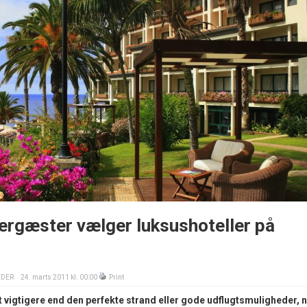
ergæster vælger luksushoteller på
EDER
24. marts 2011 kl. 00:00
Print
et vigtigere end den perfekte strand eller gode udflugtsmuligheder, 