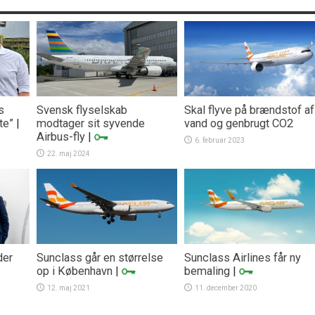
s
Svensk flyselskab
Skal flyve på brændstof af
te”
|
modtager sit syvende
vand og genbrugt CO2
Airbus-fly
|
6. februar 2023
22. maj 2024
der
Sunclass går en størrelse
Sunclass Airlines får ny
op i København
|
bemaling
|
12. maj 2021
11. december 2020