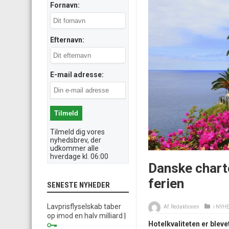
Fornavn:
Efternavn:
E-mail adresse:
Tilmeld dig vores
nyhedsbrev, der
udkommer alle
hverdage kl. 06:00
Danske chart
ferien
SENESTE NYHEDER
Lavprisflyselskab taber
Af:
Redaktionen
i
NYH
op imod en halv milliard
|
Hotelkvaliteten er blev