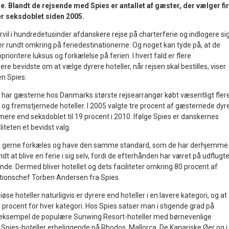
e. Blandt de rejsende med Spies er antallet af gæster, der vælger fi
er seksdoblet siden 2005.
 i hundredetusinder afdanskere rejse på charterferie og indlogere si
er rundt omkring på feriedestinationerne. Og noget kan tyde på, at de
rioritere luksus og forkælelse på ferien. I hvert fald er flere
re bevidste om at vælge dyrere hoteller, når rejsen skal bestilles, viser
en Spies.
0 har gæsterne hos Danmarks største rejsearrangør købt væsentligt fler
- og fremstjernede hoteller. I 2005 valgte tre procent af gæsternede dyr
rmere end seksdoblet til 19 procent i 2010. Ifølge Spies er danskernes
liteten et bevidst valg.
de gerne forkæles og have den samme standard, som de har derhjemme
t at blive en ferie i sig selv, fordi de efterhånden har været på udflugte
nde. Dermed bliver hotellet og dets faciliteter omkring 80 procent af
tionschef Torben Andersen fra Spies.
iøse hoteller naturligvis er dyrere end hoteller i en lavere kategori, og at
 procent for hver kategori. Hos Spies satser man i stigende grad på
 eksempel de populære Sunwing Resort-hoteller med børnevenlige
sse Spies-hoteller erbeliggende på Rhodos, Mallorca, De Kanariske Øer og i