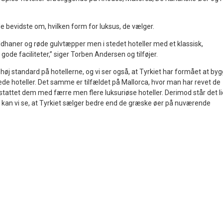
de bevidste om, hvilken form for luksus, de vælger.
uldhaner og røde gulvtæpper men i stedet hoteller med et klassisk,
ode faciliteter,” siger Torben Andersen og tilføjer.
høj standard på hotellerne, og vi ser også, at Tyrkiet har formået at by
ede hoteller. Det samme er tilfældet på Mallorca, hvor man har revet de
rstattet dem med færre men flere luksuriøse hoteller. Derimod står det li
 år kan vi se, at Tyrkiet sælger bedre end de græske øer på nuværende