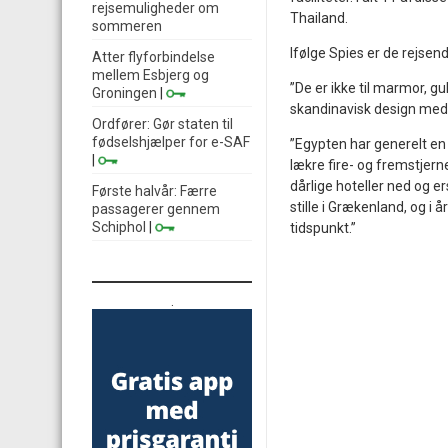
rejsemuligheder om
Thailand.
sommeren
Ifølge Spies er de rejsen
Atter flyforbindelse
mellem Esbjerg og
”De er ikke til marmor, g
Groningen
|
skandinavisk design med g
Ordfører: Gør staten til
fødselshjælper for e-SAF
”Egypten har generelt en 
|
lækre fire- og fremstjern
dårlige hoteller ned og e
Første halvår: Færre
stille i Grækenland, og i
passagerer gennem
Schiphol
|
tidspunkt.”
.