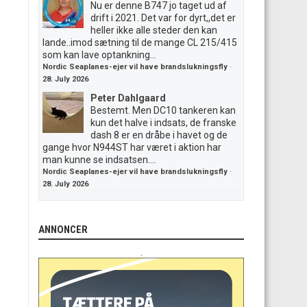
Nu er denne B747 jo taget ud af
drift i 2021. Det var for dyrt,,det er
heller ikke alle steder den kan
lande..imod sætning til de mange CL 215/415
som kan lave optankning...
Nordic Seaplanes-ejer vil have brandslukningsfly
·
28. July 2026
Peter Dahlgaard
Bestemt. Men DC10 tankeren kan
kun det halve i indsats, de franske
dash 8 er en dråbe i havet og de
gange hvor N944ST har været i aktion har
man kunne se indsatsen....
Nordic Seaplanes-ejer vil have brandslukningsfly
·
28. July 2026
ANNONCER
.