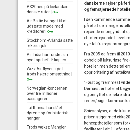
danskerne rejser på feri
A320neo på Icelandairs
og femstjernede hotell
danske ruter
|
I den kommende sommervil
Air Baltic tvunget til at
på et af de mange hotell
udsætte møde med
kreditorer
|
rejsende er begyndt at opp
charterrejsende blevet me
Stockholm-Arlanda satte
nye tal fra rejsearrangør
rekord i juli
Fra 2005 og frem til 201
Air India har fundet sin
nye topchef i Etiopien
ophold på luksuriøse fire
hoteller, men dette tal e
Wizz Air flyver i rødt
opprioritering af hotelkva
trods højere omsætning
|
”Først og fremmest vil 
Norwegian-koncernen
Dernæst er hotellet begynd
over tre millioner
og benyttet de lækre stra
passagerer
ferien,” siger kommunika
Lufthansa har slået
Spiesoplyser, at de luksur
dørene op for historisk
prisen stiger med cirka20
hangar
koncepthoteller som for
Trods vækst: Mangler
faciliteter. I alt 11 afdi