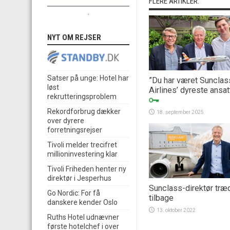
FLERE ARTIKLER:
.
NYT OM REJSER
Satser på unge: Hotel har
”Du har været Sunclas
løst
Airlines’ dyreste ansat
rekrutteringsproblem
Rekordforbrug dækker
18. september 2025
over dyrere
forretningsrejser
Tivoli melder trecifret
millioninvestering klar
Tivoli Friheden henter ny
direktør i Jesperhus
Sunclass-direktør træ
Go Nordic: For få
tilbage
danskere kender Oslo
13. oktober 2022
Ruths Hotel udnævner
første hotelchef i over