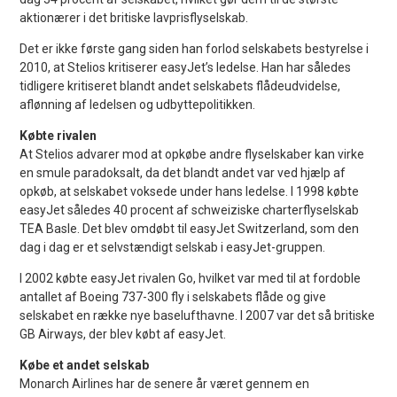
aktionærer i det britiske lavprisflyselskab.
Det er ikke første gang siden han forlod selskabets bestyrelse i
2010, at Stelios kritiserer easyJet’s ledelse. Han har således
tidligere kritiseret blandt andet selskabets flådeudvidelse,
aflønning af ledelsen og udbyttepolitikken.
Købte rivalen
At Stelios advarer mod at opkøbe andre flyselskaber kan virke
en smule paradoksalt, da det blandt andet var ved hjælp af
opkøb, at selskabet voksede under hans ledelse. I 1998 købte
easyJet således 40 procent af schweiziske charterflyselskab
TEA Basle. Det blev omdøbt til easyJet Switzerland, som den
dag i dag er et selvstændigt selskab i easyJet-gruppen.
I 2002 købte easyJet rivalen Go, hvilket var med til at fordoble
antallet af Boeing 737-300 fly i selskabets flåde og give
selskabet en række nye baselufthavne. I 2007 var det så britiske
GB Airways, der blev købt af easyJet.
Købe et andet selskab
Monarch Airlines har de senere år været gennem en