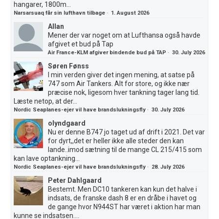
hangarer, 1800m...
Narsarsuaq får sin lufthavn tilbage
·
1. August 2026
Allan
Mener der var noget om at Lufthansa også havde
afgivet et bud på Tap
Air France-KLM afgiver bindende bud på TAP
·
30. July 2026
Søren Fønss
I min verden giver det ingen mening, at satse på
747 som Air Tankers. Alt for store, og ikke nær
præcise nok, ligesom hver tankning tager lang tid.
Læste netop, at der...
Nordic Seaplanes-ejer vil have brandslukningsfly
·
30. July 2026
olyndgaard
Nu er denne B747 jo taget ud af drift i 2021. Det var
for dyrt,,det er heller ikke alle steder den kan
lande..imod sætning til de mange CL 215/415 som
kan lave optankning...
Nordic Seaplanes-ejer vil have brandslukningsfly
·
28. July 2026
Peter Dahlgaard
Bestemt. Men DC10 tankeren kan kun det halve i
indsats, de franske dash 8 er en dråbe i havet og
de gange hvor N944ST har været i aktion har man
kunne se indsatsen....