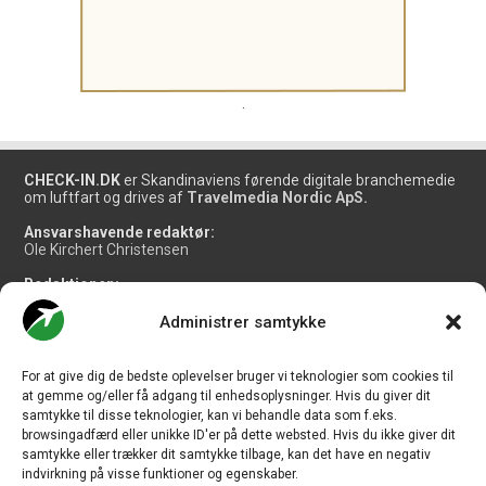
.
CHECK-IN.DK
er Skandinaviens førende digitale branchemedie
om luftfart og drives af
Travelmedia Nordic ApS.
Ansvarshavende redaktør:
Ole Kirchert Christensen
Redaktionen:
Christian Granhøj Skouboe
Henrik Baumgarten
Administrer samtykke
Danny Longhi Andreasen
Mathias Majlund Laursen
For at give dig de bedste oplevelser bruger vi teknologier som cookies til
Salg og jobannoncer:
at gemme og/eller få adgang til enhedsoplysninger. Hvis du giver dit
salg@travelmedianordic.com
samtykke til disse teknologier, kan vi behandle data som f.eks.
browsingadfærd eller unikke ID'er på dette websted. Hvis du ikke giver dit
samtykke eller trækker dit samtykke tilbage, kan det have en negativ
Vi tager ansvar for indholdet og er tilmeldt
indvirkning på visse funktioner og egenskaber.