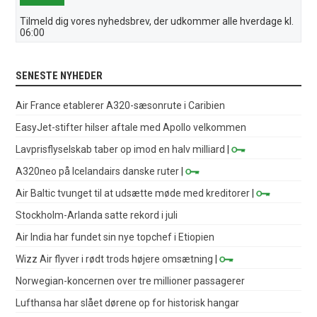
Tilmeld dig vores nyhedsbrev, der udkommer alle hverdage kl.
06:00
SENESTE NYHEDER
Air France etablerer A320-sæsonrute i Caribien
EasyJet-stifter hilser aftale med Apollo velkommen
Lavprisflyselskab taber op imod en halv milliard
|
A320neo på Icelandairs danske ruter
|
Air Baltic tvunget til at udsætte møde med kreditorer
|
Stockholm-Arlanda satte rekord i juli
Air India har fundet sin nye topchef i Etiopien
Wizz Air flyver i rødt trods højere omsætning
|
Norwegian-koncernen over tre millioner passagerer
Lufthansa har slået dørene op for historisk hangar