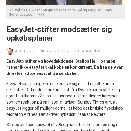
Sir Stelios Haji-Ioannou grundlagde som 28-årig easyJet i 1995
(Foto: easy.com | PR)
EasyJet-stifter modsætter sig
opkøbsplaner
Af:
Andreas Krog
i
Økonomi
20. april 2016 kl. 10:40
Print
EasyJets stifter og hovedaktionær, Stelios Haji-ioannou,
mener ikke easyJet skal købe en konkurrent. Da han selv var
direktør, købte easyJet tre selskaber.
EasyJet skal på ingen måde begive sig ud i at opkøbe andre
selskaber. Det er det klare budskab fra flyselskabets stifter og
største aktionær, Stelios Haji-ioannou. Udmeldingen kommer
som en reaktion på en historie i avisen Sunday Times om, at
easyJet kigger på mulighederne i at købe det britiske flyselskab
Monarch Airlines. Det skriver nyhedsbureauet Reuters.
Stelios stiftede easyJet i 1995 og hans familie ejer den dag i
dag 34 procent af selskabet, hvilket gør dem til de største