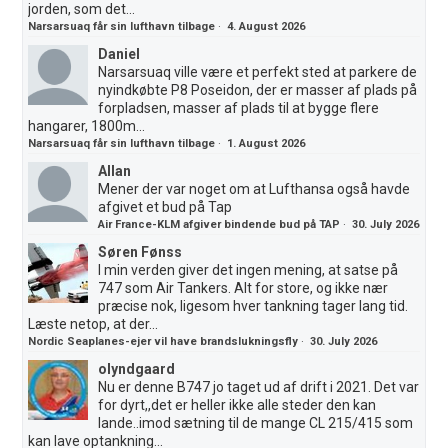
jorden, som det...
Narsarsuaq får sin lufthavn tilbage
·
4. August 2026
Daniel
Narsarsuaq ville være et perfekt sted at parkere de
nyindkøbte P8 Poseidon, der er masser af plads på
forpladsen, masser af plads til at bygge flere
hangarer, 1800m...
Narsarsuaq får sin lufthavn tilbage
·
1. August 2026
Allan
Mener der var noget om at Lufthansa også havde
afgivet et bud på Tap
Air France-KLM afgiver bindende bud på TAP
·
30. July 2026
Søren Fønss
I min verden giver det ingen mening, at satse på
747 som Air Tankers. Alt for store, og ikke nær
præcise nok, ligesom hver tankning tager lang tid.
Læste netop, at der...
Nordic Seaplanes-ejer vil have brandslukningsfly
·
30. July 2026
olyndgaard
Nu er denne B747 jo taget ud af drift i 2021. Det var
for dyrt,,det er heller ikke alle steder den kan
lande..imod sætning til de mange CL 215/415 som
kan lave optankning...