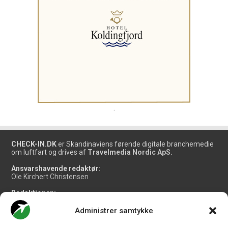
.
CHECK-IN.DK
er Skandinaviens førende digitale branchemedie
om luftfart og drives af
Travelmedia Nordic ApS.
Ansvarshavende redaktør:
Ole Kirchert Christensen
Redaktionen:
Christian Granhøj Skouboe
Henrik Baumgarten
Administrer samtykke
Danny Longhi Andreasen
Mathias Majlund Laursen