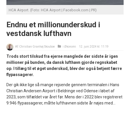
HCA Airport. (Foto: HCA Airport | Facebook.com | PR)
Endnu et millionunderskud i
vestdansk lufthavn
Af:
Christian Granhøj Skouboe
i
Økonomi
12. juni 2024 kl. 11:19
Trods stort tilskud fra ejerne manglede der sidste år igen
millioner på bunden, da dansk lufthavn gjorde regnskabet
op. I tillæg til et øget underskud, blev der også betjent færre
flypassagerer.
Der gik ikke lige så mange rejsende gennem terminalen i Hans
Christian Andersen Airport i Beldringe ved Odense i løbet af
2023, som tilfældet var året før. Mens der i 2022 blev registreret
9.946 flypassagerer, måtte lufthavnen sidste år nøjes med...