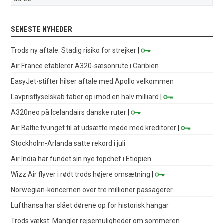
SENESTE NYHEDER
Trods ny aftale: Stadig risiko for strejker
|
Air France etablerer A320-sæsonrute i Caribien
EasyJet-stifter hilser aftale med Apollo velkommen
Lavprisflyselskab taber op imod en halv milliard
|
A320neo på Icelandairs danske ruter
|
Air Baltic tvunget til at udsætte møde med kreditorer
|
Stockholm-Arlanda satte rekord i juli
Air India har fundet sin nye topchef i Etiopien
Wizz Air flyver i rødt trods højere omsætning
|
Norwegian-koncernen over tre millioner passagerer
Lufthansa har slået dørene op for historisk hangar
Trods vækst: Mangler rejsemuligheder om sommeren