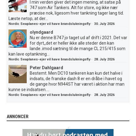
I min verden giver det ingen mening, at satse på
747 som Air Tankers. Alt for store, og ikke nær
præcise nok, ligesom hver tankning tager lang tid.
Læste netop, at der...
Nordic Seaplanes-ejer vil have brandslukningsfly
·
30. July 2026
olyndgaard
Nu er denne B747 jo taget ud af drift i 2021. Det var
for dyrt,,det er heller ikke alle steder den kan
lande..imod sætning til de mange CL 215/415 som
kan lave optankning...
Nordic Seaplanes-ejer vil have brandslukningsfly
·
28. July 2026
Peter Dahlgaard
Bestemt. Men DC10 tankeren kan kun det halve i
indsats, de franske dash 8 er en dråbe i havet og
de gange hvor N944ST har været i aktion har man
kunne se indsatsen....
Nordic Seaplanes-ejer vil have brandslukningsfly
·
28. July 2026
ANNONCER
.