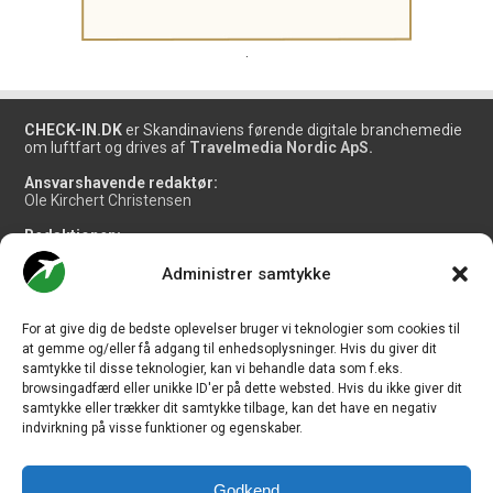
.
CHECK-IN.DK
er Skandinaviens førende digitale branchemedie
om luftfart og drives af
Travelmedia Nordic ApS.
Ansvarshavende redaktør:
Ole Kirchert Christensen
Redaktionen:
Christian Granhøj Skouboe
Henrik Baumgarten
Administrer samtykke
Danny Longhi Andreasen
Mathias Majlund Laursen
For at give dig de bedste oplevelser bruger vi teknologier som cookies til
Salg og jobannoncer:
at gemme og/eller få adgang til enhedsoplysninger. Hvis du giver dit
salg@travelmedianordic.com
samtykke til disse teknologier, kan vi behandle data som f.eks.
browsingadfærd eller unikke ID'er på dette websted. Hvis du ikke giver dit
samtykke eller trækker dit samtykke tilbage, kan det have en negativ
Vi tager ansvar for indholdet og er tilmeldt
indvirkning på visse funktioner og egenskaber.
Godkend