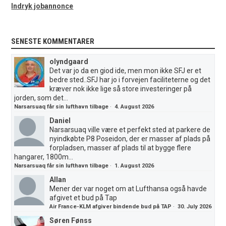
Indryk jobannonce
SENESTE KOMMENTARER
olyndgaard
Det var jo da en giod ide, men mon ikke SFJ er et
bedre sted..SFJ har jo i forvejen faciliteterne og det
kræver nok ikke lige så store investeringer på
jorden, som det...
Narsarsuaq får sin lufthavn tilbage
·
4. August 2026
Daniel
Narsarsuaq ville være et perfekt sted at parkere de
nyindkøbte P8 Poseidon, der er masser af plads på
forpladsen, masser af plads til at bygge flere
hangarer, 1800m...
Narsarsuaq får sin lufthavn tilbage
·
1. August 2026
Allan
Mener der var noget om at Lufthansa også havde
afgivet et bud på Tap
Air France-KLM afgiver bindende bud på TAP
·
30. July 2026
Søren Fønss