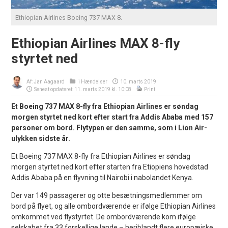
Ethiopian Airlines Boeing 737 MAX 8.
Ethiopian Airlines MAX 8-fly
styrtet ned
Af:
Jan Aagaard
i
Hændelser
10. marts 2019
Senest opdateret: 11. marts 2019 kl. 10:08
Print
Et Boeing 737 MAX 8-fly fra Ethiopian Airlines er søndag
morgen styrtet ned kort efter start fra Addis Ababa med 157
personer om bord. Flytypen er den samme, som i Lion Air-
ulykken sidste år.
Et Boeing 737 MAX 8-fly fra Ethiopian Airlines er søndag
morgen styrtet ned kort efter starten fra Etiopiens hovedstad
Addis Ababa på en flyvning til Nairobi i nabolandet Kenya.
Der var 149 passagerer og otte besætningsmedlemmer om
bord på flyet, og alle ombordværende er ifølge Ethiopian Airlines
omkommet ved flystyrtet. De ombordværende kom ifølge
selskabet fra 33 forskellige lande – heriblandt flere europæiske