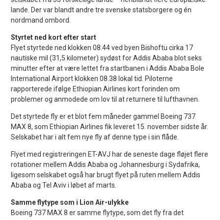
lande. Der var blandt andre tre svenske statsborgere og én
nordmand ombord.
Styrtet ned kort efter start
Flyet styrtede ned klokken 08.44 ved byen Bishoftu cirka 17
nautiske mil (31,5 kilometer) sydøst for Addis Ababa blot seks
minutter efter at være lettet fra startbanen i Addis Ababa Bole
International Airport klokken 08.38 lokal tid. Piloterne
rapporterede ifølge Ethiopian Airlines kort forinden om
problemer og anmodede om lov til at returnere til lufthavnen.
Det styrtede fly er et blot fem måneder gammel Boeing 737
MAX 8, som Ethiopian Airlines fik leveret 15. november sidste år.
Selskabet har i alt fem nye fly af denne type i sin flåde.
Flyet med registreringen ET-AVJ har de seneste dage fløjet flere
rotationer mellem Addis Ababa og Johannesburg i Sydafrika,
ligesom selskabet også har brugt flyet på ruten mellem Addis
Ababa og Tel Aviv i løbet af marts.
Samme flytype som i Lion Air-ulykke
Boeing 737 MAX 8 er samme flytype, som det fly fra det