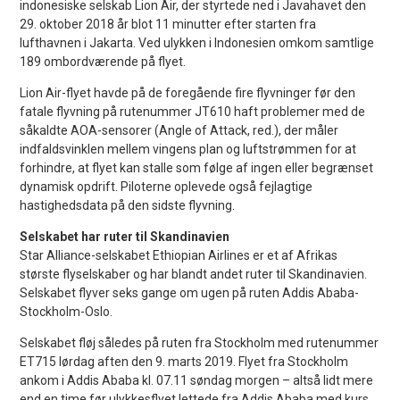
indonesiske selskab Lion Air, der styrtede ned i Javahavet den
29. oktober 2018 år blot 11 minutter efter starten fra
lufthavnen i Jakarta. Ved ulykken i Indonesien omkom samtlige
189 ombordværende på flyet.
Lion Air-flyet havde på de foregående fire flyvninger før den
fatale flyvning på rutenummer JT610 haft problemer med de
såkaldte AOA-sensorer (Angle of Attack, red.), der måler
indfaldsvinklen mellem vingens plan og luftstrømmen for at
forhindre, at flyet kan stalle som følge af ingen eller begrænset
dynamisk opdrift. Piloterne oplevede også fejlagtige
hastighedsdata på den sidste flyvning.
Selskabet har ruter til Skandinavien
Star Alliance-selskabet Ethiopian Airlines er et af Afrikas
største flyselskaber og har blandt andet ruter til Skandinavien.
Selskabet flyver seks gange om ugen på ruten Addis Ababa-
Stockholm-Oslo.
Selskabet fløj således på ruten fra Stockholm med rutenummer
ET715 lørdag aften den 9. marts 2019. Flyet fra Stockholm
ankom i Addis Ababa kl. 07.11 søndag morgen – altså lidt mere
end en time før ulykkesflyet lettede fra Addis Ababa med kurs