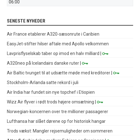
06:00
SENESTE NYHEDER
Air France etablerer A320-sæsonrute i Caribien
EasyJet-stifter hilser aftale med Apollo velkommen
Lavprisflyselskab taber op imod en halv milliard
|
A320neo på Icelandairs danske ruter
|
Air Baltic tvunget til at udsætte møde med kreditorer
|
Stockholm-Arlanda satte rekord i juli
Air India har fundet sin nye topchef i Etiopien
Wizz Air flyver i rødt trods højere omsætning
|
Norwegian-koncernen over tre millioner passagerer
Lufthansa har slået dørene op for historisk hangar
Trods vækst: Mangler rejsemuligheder om sommeren