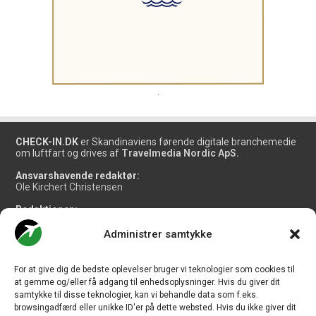
.
CHECK-IN.DK
er Skandinaviens førende digitale branchemedie
om luftfart og drives af
Travelmedia Nordic ApS.
Ansvarshavende redaktør:
Ole Kirchert Christensen
Redaktionen:
Christian Granhøj Skouboe
Henrik Baumgarten
Administrer samtykke
Danny Longhi Andreasen
Mathias Majlund Laursen
For at give dig de bedste oplevelser bruger vi teknologier som cookies til
Salg og jobannoncer:
at gemme og/eller få adgang til enhedsoplysninger. Hvis du giver dit
salg@travelmedianordic.com
samtykke til disse teknologier, kan vi behandle data som f.eks.
browsingadfærd eller unikke ID'er på dette websted. Hvis du ikke giver dit