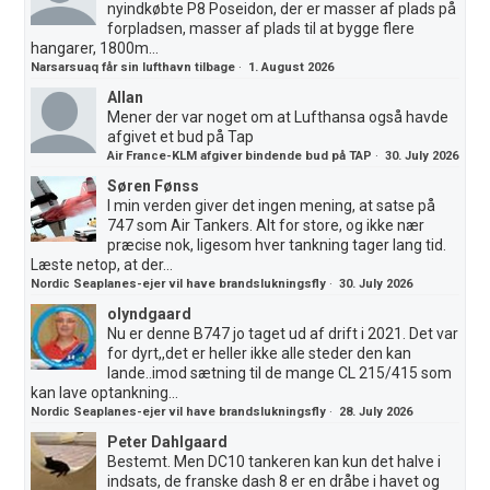
nyindkøbte P8 Poseidon, der er masser af plads på
forpladsen, masser af plads til at bygge flere
hangarer, 1800m...
Narsarsuaq får sin lufthavn tilbage
·
1. August 2026
Allan
Mener der var noget om at Lufthansa også havde
afgivet et bud på Tap
Air France-KLM afgiver bindende bud på TAP
·
30. July 2026
Søren Fønss
I min verden giver det ingen mening, at satse på
747 som Air Tankers. Alt for store, og ikke nær
præcise nok, ligesom hver tankning tager lang tid.
Læste netop, at der...
Nordic Seaplanes-ejer vil have brandslukningsfly
·
30. July 2026
olyndgaard
Nu er denne B747 jo taget ud af drift i 2021. Det var
for dyrt,,det er heller ikke alle steder den kan
lande..imod sætning til de mange CL 215/415 som
kan lave optankning...
Nordic Seaplanes-ejer vil have brandslukningsfly
·
28. July 2026
Peter Dahlgaard
Bestemt. Men DC10 tankeren kan kun det halve i
indsats, de franske dash 8 er en dråbe i havet og