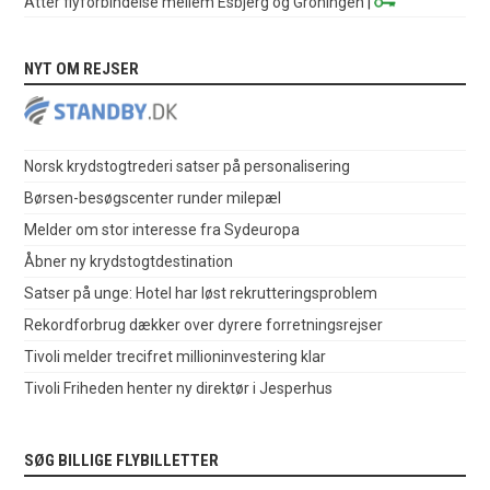
Atter flyforbindelse mellem Esbjerg og Groningen
|
NYT OM REJSER
Norsk krydstogtrederi satser på personalisering
Børsen-besøgscenter runder milepæl
Melder om stor interesse fra Sydeuropa
Åbner ny krydstogtdestination
Satser på unge: Hotel har løst rekrutteringsproblem
Rekordforbrug dækker over dyrere forretningsrejser
Tivoli melder trecifret millioninvestering klar
Tivoli Friheden henter ny direktør i Jesperhus
SØG BILLIGE FLYBILLETTER