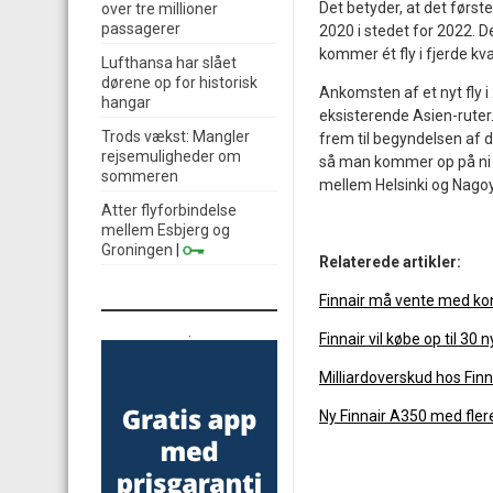
Det betyder, at det første 
over tre millioner
passagerer
2020 i stedet for 2022. 
kommer ét fly i fjerde kvar
Lufthansa har slået
dørene op for historisk
Ankomsten af et nyt fly i
hangar
eksisterende Asien-ruter.
Trods vækst: Mangler
frem til begyndelsen af 
rejsemuligheder om
så man kommer op på ni 
sommeren
mellem Helsinki og Nagoya
Atter flyforbindelse
mellem Esbjerg og
Groningen
|
Relaterede artikler:
Finnair må vente med ko
.
Finnair vil købe op til 30 n
Milliardoverskud hos Finn
Ny Finnair A350 med fle