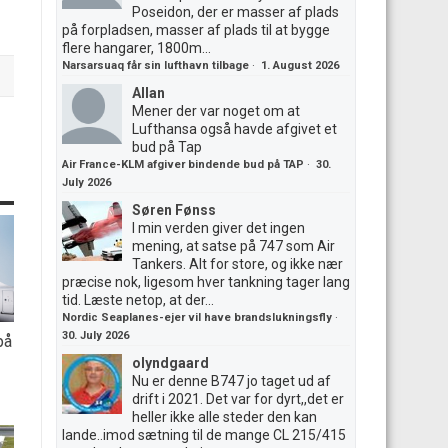
Poseidon, der er masser af plads
på forpladsen, masser af plads til at bygge
flere hangarer, 1800m...
Narsarsuaq får sin lufthavn tilbage
·
1. August 2026
Allan
Mener der var noget om at
Lufthansa også havde afgivet et
bud på Tap
Air France-KLM afgiver bindende bud på TAP
·
30.
July 2026
Søren Fønss
I min verden giver det ingen
mening, at satse på 747 som Air
Tankers. Alt for store, og ikke nær
præcise nok, ligesom hver tankning tager lang
tid. Læste netop, at der...
Nordic Seaplanes-ejer vil have brandslukningsfly
·
30. July 2026
på
olyndgaard
Nu er denne B747 jo taget ud af
drift i 2021. Det var for dyrt,,det er
heller ikke alle steder den kan
lande..imod sætning til de mange CL 215/415