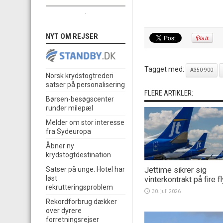
.
NYT OM REJSER
Tagget med:
A350-900
Norsk krydstogtrederi
satser på personalisering
FLERE ARTIKLER:
Børsen-besøgscenter
runder milepæl
Melder om stor interesse
fra Sydeuropa
Åbner ny
krydstogtdestination
Jettime sikrer sig
Satser på unge: Hotel har
løst
vinterkontrakt på fire fl
rekrutteringsproblem
30. juli 2026
Rekordforbrug dækker
over dyrere
forretningsrejser