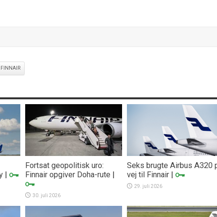
FINNAIR
Fortsat geopolitisk uro:
Seks brugte Airbus A320 
y
|
Finnair opgiver Doha-rute
|
vej til Finnair
|
29. juli 2026
30. juli 2026