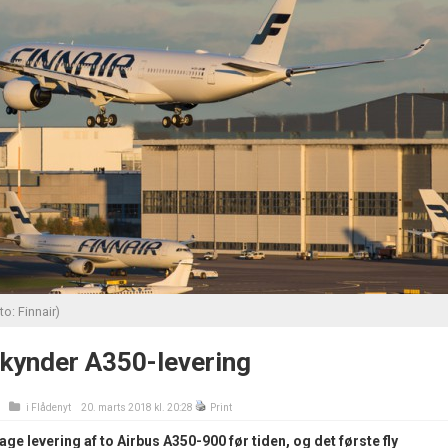
o: Finnair)
skynder A350-levering
i
Flådenyt
20. marts 2018 kl. 20:28
Print
tage levering af to Airbus A350-900 før tiden, og det første fly