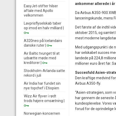
ankommer allerede i år t
EasyJet-stifter hilser
aftale med Apollo
Da Airbus A350-900 XWB 
velkommen
lanceringskunde, mens Fi
Lavprisflyselskab taber
Det første af de indtil vi
op imod en halv milliard
|
oktober 2015, og samlet h
mest moderne langdistan
A320neo på Icelandairs
danske ruter
|
Med udgangspunkt i de ny
har selskabet succes me
Air Baltic tvunget til at
udsætte møde med
landede på 224,8 millione
kreditorer
|
millioner euro året før. S
Stockholm-Arlanda satte
Succesfuld Asien-strat
rekord i juli
Den kraftige medvind for 
Air India har fundet sin
Airbus A350-fly.
nye topchef i Etiopien
“Asien-strategien, som vo
Wizz Air flyver i rødt
har gennem de seneste å
trods højere omsætning
|
kundeoplevelse. Vores væ
forud for de oprindelige
Norwegian-koncernen