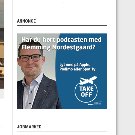
.
.
ANNONCE
.
.
JOBMARKED