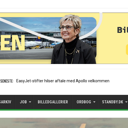
SENESTE:
Air France etablerer A320-sæ
SARKIV
JOB
BILLEDGALLERIER
ORDBOG
STANDBY.DK