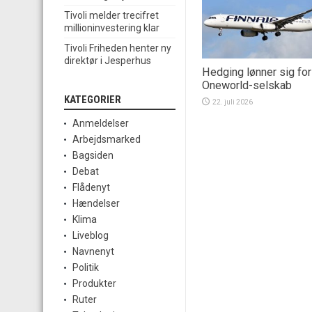
Tivoli melder trecifret
millioninvestering klar
Tivoli Friheden henter ny
direktør i Jesperhus
Hedging lønner sig for
Oneworld-selskab
KATEGORIER
22. juli 2026
Anmeldelser
Arbejdsmarked
Bagsiden
Debat
Flådenyt
Hændelser
Klima
Liveblog
Navnenyt
Politik
Produkter
Ruter