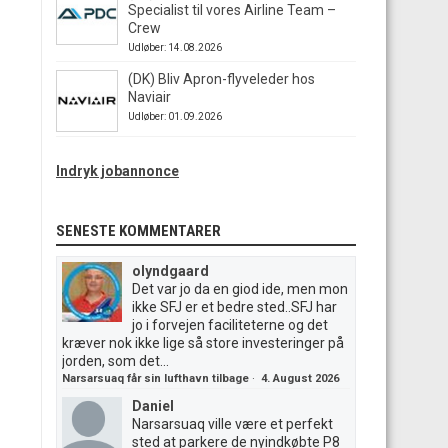
Specialist til vores Airline Team –
Crew
Udløber: 14.08.2026
(DK) Bliv Apron-flyveleder hos
Naviair
Udløber: 01.09.2026
Indryk jobannonce
SENESTE KOMMENTARER
olyndgaard
Det var jo da en giod ide, men mon
ikke SFJ er et bedre sted..SFJ har
jo i forvejen faciliteterne og det
kræver nok ikke lige så store investeringer på
jorden, som det...
Narsarsuaq får sin lufthavn tilbage
·
4. August 2026
Daniel
Narsarsuaq ville være et perfekt
sted at parkere de nyindkøbte P8