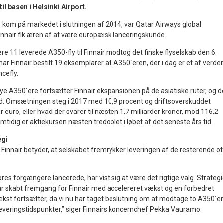
il basen i Helsinki Airport.
kom på markedet i slutningen af 2014, var Qatar Airways global
nnair fik æren af at være europæisk lanceringskunde.
dere 11 leverede A350-fly til Finnair modtog det finske flyselskab den 6.
ar Finnair bestilt 19 eksemplarer af A350´eren, der i dag er et af verde
cefly.
e A350´ere fortsætter Finnair ekspansionen på de asiatiske ruter, og d
d. Omsætningen steg i 2017 med 10,9 procent og driftsoverskuddet
r euro, eller hvad der svarer til næsten 1,7 milliarder kroner, mod 116,2
amtidig er aktiekursen næsten tredoblet i løbet af det seneste års tid.
egi
Finnair betyder, at selskabet fremrykker leveringen af de resterende ot
res forgængere lancerede, har vist sig at være det rigtige valg. Strateg
r skabt fremgang for Finnair med accelereret vækst og en forbedret
kst fortsætter, da vi nu har taget beslutning om at modtage to A350´e
 leveringstidspunkter,” siger Finnairs koncernchef Pekka Vauramo.