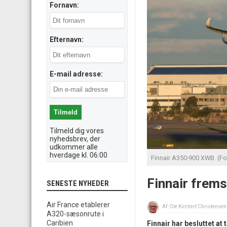
Fornavn:
Efternavn:
E-mail adresse:
Tilmeld dig vores
nyhedsbrev, der
udkommer alle
hverdage kl. 06:00
Finnair A350-900 XWB. (Fot
Finnair frem
SENESTE NYHEDER
Air France etablerer
Af:
Ole Kirchert Christensen
A320-sæsonrute i
Caribien
Finnair har besluttet at 