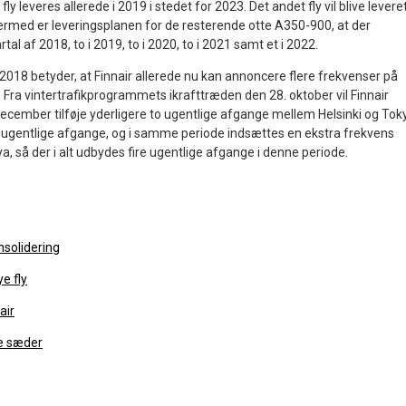
fly leveres allerede i 2019 i stedet for 2023. Det andet fly vil blive leveret
Dermed er leveringsplanen for de resterende otte A350-900, at der
tal af 2018, to i 2019, to i 2020, to i 2021 samt et i 2022.
 2018 betyder, at Finnair allerede nu kan annoncere flere frekvenser på
 Fra vintertrafikprogrammets ikrafttræden den 28. oktober vil Finnair
december tilføje yderligere to ugentlige afgange mellem Helsinki og Tok
ugentlige afgange, og i samme periode indsættes en ekstra frekvens
, så der i alt udbydes fire ugentlige afgange i denne periode.
nsolidering
ye fly
air
re sæder