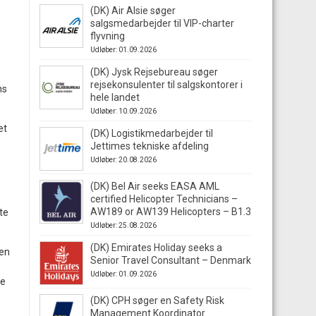
(DK) Air Alsie søger
salgsmedarbejder til VIP-charter
flyvning
Udløber: 01.09.2026
(DK) Jysk Rejsebureau søger
rejsekonsulenter til salgskontorer i
ns
hele landet
Udløber: 10.09.2026
et
(DK) Logistikmedarbejder til
Jettimes tekniske afdeling
Udløber: 20.08.2026
(DK) Bel Air seeks EASA AML
certified Helicopter Technicians –
AW189 or AW139 Helicopters – B1.3
te
Udløber: 25.08.2026
(DK) Emirates Holiday seeks a
ien
Senior Travel Consultant – Denmark
Udløber: 01.09.2026
re
(DK) CPH søger en Safety Risk
Management Koordinator