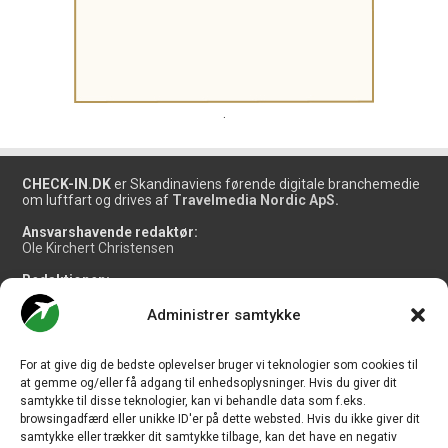
.
CHECK-IN.DK
er Skandinaviens førende digitale branchemedie
om luftfart og drives af
Travelmedia Nordic ApS.
Ansvarshavende redaktør:
Ole Kirchert Christensen
Redaktionen:
Christian Granhøj Skouboe
Henrik Baumgarten
Administrer samtykke
Danny Longhi Andreasen
Mathias Majlund Laursen
For at give dig de bedste oplevelser bruger vi teknologier som cookies til
Salg og jobannoncer:
at gemme og/eller få adgang til enhedsoplysninger. Hvis du giver dit
salg@travelmedianordic.com
samtykke til disse teknologier, kan vi behandle data som f.eks.
browsingadfærd eller unikke ID'er på dette websted. Hvis du ikke giver dit
samtykke eller trækker dit samtykke tilbage, kan det have en negativ
Vi tager ansvar for indholdet og er tilmeldt