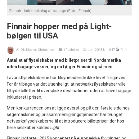
Finnair - indcheckning af bagage (Foto: Finnair)
Finnair hopper med på Light-
bølgen til USA
Af:
Ole Kirchert Christensen
i
Produkter
13. april 2018 kl. 10:47
Print
Antallet af flyselskaber med billetpriser til Nordamerika
uden bagage vokser, og nu følger Finnair også med.
Lavprisflyselskaberne har tilsyneladende ikke levet forgæves.
For år tilbage var det utænkeligt, at netværksflyselskaber ville
tilbyde billetter til oversøiske destinationer uden at have bagage
inkluderet i prisen.
Men konkurrencen om at ligge øverst og på den første side hos
søgemaskiner og prissammenligningstjenester har tvunget
netværksflyselskaberne til at introducere billetpriser, der hos
flere selskaber kaldes
Light
.
Finnair indførte i 2015 konceptet på europæiske flyvninger. og