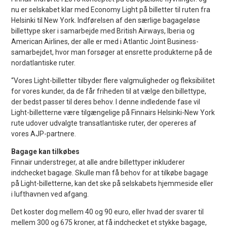
nu er selskabet klar med Economy Light på billetter til ruten fra
Helsinki til New York. Indførelsen af den særlige bagageløse
billettype sker i samarbejde med British Airways, Iberia og
American Airlines, der alle er med i Atlantic Joint Business-
samarbejdet, hvor man forsøger at ensrette produkterne på de
nordatlantiske ruter.
“Vores Light-billetter tilbyder flere valgmuligheder og fleksibilitet
for vores kunder, da de får friheden til at vælge den billettype,
der bedst passer til deres behov. I denne indledende fase vil
Light-billetterne være tilgængelige på Finnairs Helsinki-New York
rute udover udvalgte transatlantiske ruter, der opereres af
vores AJP-partnere.
Bagage kan tilkøbes
Finnair understreger, at alle andre billettyper inkluderer
indchecket bagage. Skulle man få behov for at tilkøbe bagage
på Light-billetterne, kan det ske på selskabets hjemmeside eller
i lufthavnen ved afgang.
Det koster dog mellem 40 og 90 euro, eller hvad der svarer til
mellem 300 og 675 kroner, at få indchecket et stykke bagage,