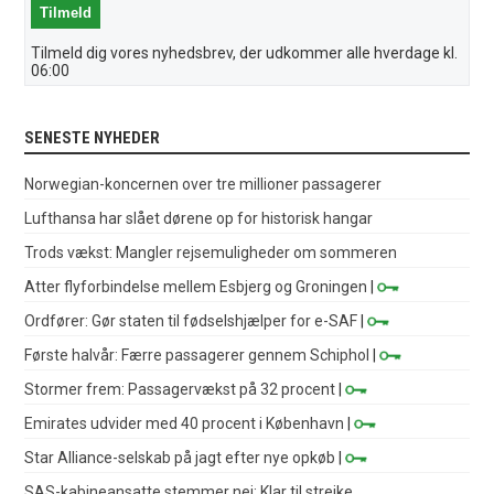
Tilmeld dig vores nyhedsbrev, der udkommer alle hverdage kl.
06:00
SENESTE NYHEDER
Norwegian-koncernen over tre millioner passagerer
Lufthansa har slået dørene op for historisk hangar
Trods vækst: Mangler rejsemuligheder om sommeren
Atter flyforbindelse mellem Esbjerg og Groningen
|
Ordfører: Gør staten til fødselshjælper for e-SAF
|
Første halvår: Færre passagerer gennem Schiphol
|
Stormer frem: Passagervækst på 32 procent
|
Emirates udvider med 40 procent i København
|
Star Alliance-selskab på jagt efter nye opkøb
|
SAS-kabineansatte stemmer nej: Klar til strejke