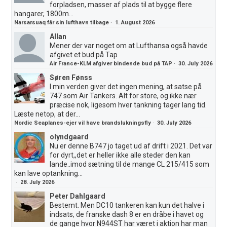
forpladsen, masser af plads til at bygge flere
hangarer, 1800m...
Narsarsuaq får sin lufthavn tilbage
·
1. August 2026
Allan
Mener der var noget om at Lufthansa også havde
afgivet et bud på Tap
Air France-KLM afgiver bindende bud på TAP
·
30. July 2026
Søren Fønss
I min verden giver det ingen mening, at satse på
747 som Air Tankers. Alt for store, og ikke nær
præcise nok, ligesom hver tankning tager lang tid.
Læste netop, at der...
Nordic Seaplanes-ejer vil have brandslukningsfly
·
30. July 2026
olyndgaard
Nu er denne B747 jo taget ud af drift i 2021. Det var
for dyrt,,det er heller ikke alle steder den kan
lande..imod sætning til de mange CL 215/415 som
kan lave optankning...
·
28. July 2026
Peter Dahlgaard
Bestemt. Men DC10 tankeren kan kun det halve i
indsats, de franske dash 8 er en dråbe i havet og
de gange hvor N944ST har været i aktion har man