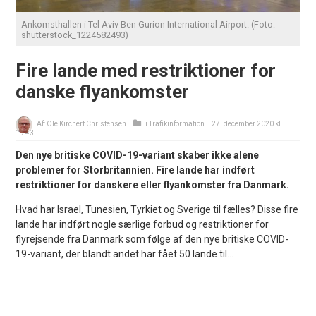
Ankomsthallen i Tel Aviv-Ben Gurion International Airport. (Foto:
shutterstock_1224582493)
Fire lande med restriktioner for
danske flyankomster
Af:
Ole Kirchert Christensen
i
Trafikinformation
27. december 2020 kl.
19:43
Den nye britiske COVID-19-variant skaber ikke alene
problemer for Storbritannien. Fire lande har indført
restriktioner for danskere eller flyankomster fra Danmark.
Hvad har Israel, Tunesien, Tyrkiet og Sverige til fælles? Disse fire
lande har indført nogle særlige forbud og restriktioner for
flyrejsende fra Danmark som følge af den nye britiske COVID-
19-variant, der blandt andet har fået 50 lande til...