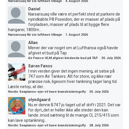
Narsarsuaq får sin lufthavn tilbage
·
4. August 2026
Daniel
Narsarsuaq ville være et perfekt sted at parkere de
nyindkøbte P8 Poseidon, der er masser af plads på
forpladsen, masser af plads til at bygge flere
hangarer, 1800m...
Narsarsuaq får sin lufthavn tilbage
·
1. August 2026
Allan
Mener der var noget om at Lufthansa også havde
afgivet et bud på Tap
Air France-KLM afgiver bindende bud på TAP
·
30. July 2026
Søren Fønss
I min verden giver det ingen mening, at satse på
747 som Air Tankers. Alt for store, og ikke nær
præcise nok, ligesom hver tankning tager lang tid.
Læste netop, at der...
Nordic Seaplanes-ejer vil have brandslukningsfly
·
30. July 2026
olyndgaard
Nu er denne B747 jo taget ud af drift i 2021. Det var
for dyrt,,det er heller ikke alle steder den kan
lande..imod sætning til de mange CL 215/415 som
kan lave optankning...
Nordic Seaplanes-ejer vil have brandslukningsfly
·
28. July 2026