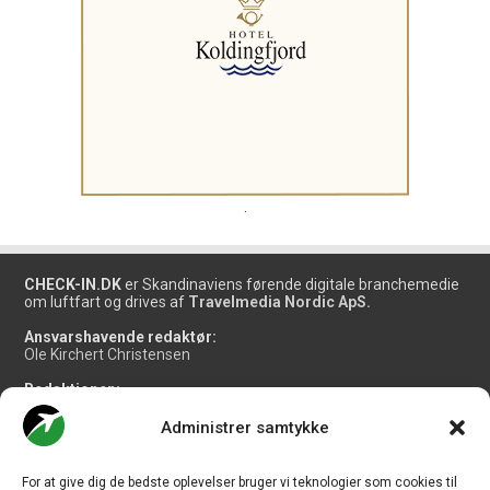
.
CHECK-IN.DK
er Skandinaviens førende digitale branchemedie
om luftfart og drives af
Travelmedia Nordic ApS.
Ansvarshavende redaktør:
Ole Kirchert Christensen
Redaktionen:
Christian Granhøj Skouboe
Henrik Baumgarten
Administrer samtykke
Danny Longhi Andreasen
Mathias Majlund Laursen
For at give dig de bedste oplevelser bruger vi teknologier som cookies til