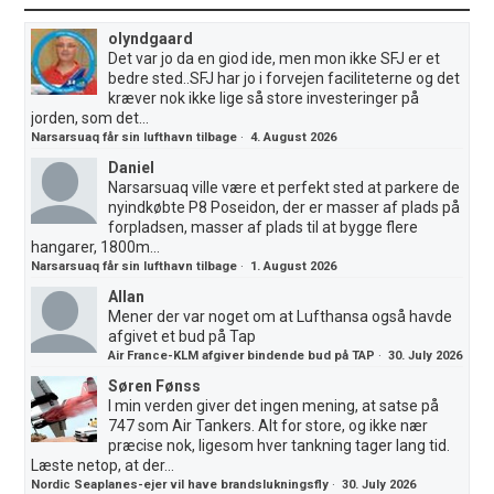
olyndgaard
Det var jo da en giod ide, men mon ikke SFJ er et
bedre sted..SFJ har jo i forvejen faciliteterne og det
kræver nok ikke lige så store investeringer på
jorden, som det...
Narsarsuaq får sin lufthavn tilbage
·
4. August 2026
Daniel
Narsarsuaq ville være et perfekt sted at parkere de
nyindkøbte P8 Poseidon, der er masser af plads på
forpladsen, masser af plads til at bygge flere
hangarer, 1800m...
Narsarsuaq får sin lufthavn tilbage
·
1. August 2026
Allan
Mener der var noget om at Lufthansa også havde
afgivet et bud på Tap
Air France-KLM afgiver bindende bud på TAP
·
30. July 2026
Søren Fønss
I min verden giver det ingen mening, at satse på
747 som Air Tankers. Alt for store, og ikke nær
præcise nok, ligesom hver tankning tager lang tid.
Læste netop, at der...
Nordic Seaplanes-ejer vil have brandslukningsfly
·
30. July 2026