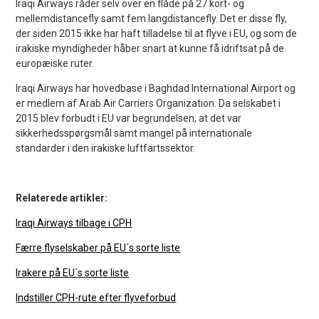
Iraqi Airways råder selv over en flåde på 27 kort- og
mellemdistancefly samt fem langdistancefly. Det er disse fly,
der siden 2015 ikke har haft tilladelse til at flyve i EU, og som de
irakiske myndigheder håber snart at kunne få idriftsat på de
europæiske ruter.
Iraqi Airways har hovedbase i Baghdad International Airport og
er medlem af Arab Air Carriers Organization. Da selskabet i
2015 blev forbudt i EU var begrundelsen, at det var
sikkerhedsspørgsmål samt mangel på internationale
standarder i den irakiske luftfartssektor.
Relaterede artikler:
Iraqi Airways tilbage i CPH
Færre flyselskaber på EU´s sorte liste
Irakere på EU´s sorte liste
Indstiller CPH-rute efter flyveforbud