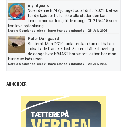
olyndgaard
Nu er denne B747 jo taget ud af drift i 2021. Det var
for dyrt,,det er heller ikke alle steder den kan
lande..imod sætning til de mange CL 215/415 som
kan lave optankning...
Nordic Seaplanes-ejer vil have brandslukningsfly
·
28. July 2026
Peter Dahlgaard
Bestemt. Men DC10 tankeren kan kun det halve i
indsats, de franske dash 8 er en dråbe i havet og
de gange hvor N944ST har været i aktion har man
kunne se indsatsen....
Nordic Seaplanes-ejer vil have brandslukningsfly
·
28. July 2026
ANNONCER
.