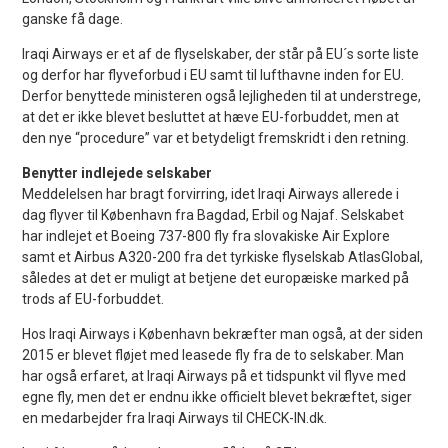
ganske få dage.
Iraqi Airways er et af de flyselskaber, der står på EU´s sorte liste
og derfor har flyveforbud i EU samt til lufthavne inden for EU.
Derfor benyttede ministeren også lejligheden til at understrege,
at det er ikke blevet besluttet at hæve EU-forbuddet, men at
den nye “procedure” var et betydeligt fremskridt i den retning.
Benytter indlejede selskaber
Meddelelsen har bragt forvirring, idet Iraqi Airways allerede i
dag flyver til København fra Bagdad, Erbil og Najaf. Selskabet
har indlejet et Boeing 737-800 fly fra slovakiske Air Explore
samt et Airbus A320-200 fra det tyrkiske flyselskab AtlasGlobal,
således at det er muligt at betjene det europæiske marked på
trods af EU-forbuddet.
Hos Iraqi Airways i København bekræfter man også, at der siden
2015 er blevet fløjet med leasede fly fra de to selskaber. Man
har også erfaret, at Iraqi Airways på et tidspunkt vil flyve med
egne fly, men det er endnu ikke officielt blevet bekræftet, siger
en medarbejder fra Iraqi Airways til CHECK-IN.dk.