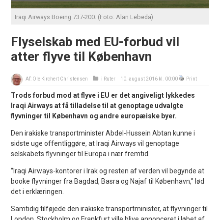
Iraqi Airways Boeing 737-200. (Foto: Alan Lebeda)
Flyselskab med EU-forbud vil
atter flyve til København
Af:
Ole Kirchert Christensen
i
Ruter
10. august 2016 kl. 00:00
Print
Trods forbud mod at flyve i EU er det angiveligt lykkedes
Iraqi Airways at få tilladelse til at genoptage udvalgte
flyvninger til København og andre europæiske byer.
Den irakiske transportminister Abdel-Hussein Abtan kunne i
sidste uge offentliggøre, at Iraqi Airways vil genoptage
selskabets flyvninger til Europa i nær fremtid.
“Iraqi Airways-kontorer i Irak og resten af verden vil begynde at
booke flyvninger fra Bagdad, Basra og Najaf til København,” lød
det i erklæringen.
Samtidig tilføjede den irakiske transportminister, at flyvninger til
London, Stockholm og Frankfurt ville blive annonceret i løbet af