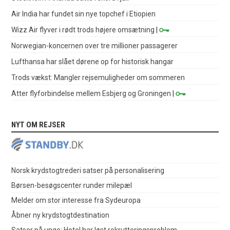
Air India har fundet sin nye topchef i Etiopien
Wizz Air flyver i rødt trods højere omsætning
|
Norwegian-koncernen over tre millioner passagerer
Lufthansa har slået dørene op for historisk hangar
Trods vækst: Mangler rejsemuligheder om sommeren
Atter flyforbindelse mellem Esbjerg og Groningen
|
NYT OM REJSER
Norsk krydstogtrederi satser på personalisering
Børsen-besøgscenter runder milepæl
Melder om stor interesse fra Sydeuropa
Åbner ny krydstogtdestination
Satser på unge: Hotel har løst rekrutteringsproblem