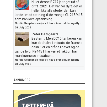
Nu er denne B747 jo taget ud af
drift i 2021. Det var for dyrt,,det er
heller ikke alle steder den kan
lande..imod sætning til de mange CL 215/415
som kan lave optankning...
Nordic Seaplanes-ejer vil have brandslukningsfly
·
28. July 2026
Peter Dahlgaard
Bestemt. Men DC10 tankeren kan
kun det halve i indsats, de franske
dash 8 er en dråbe i havet og de
gange hvor N944ST har været i aktion har
man kunne se indsatsen....
Nordic Seaplanes-ejer vil have brandslukningsfly
·
28. July 2026
ANNONCER
.