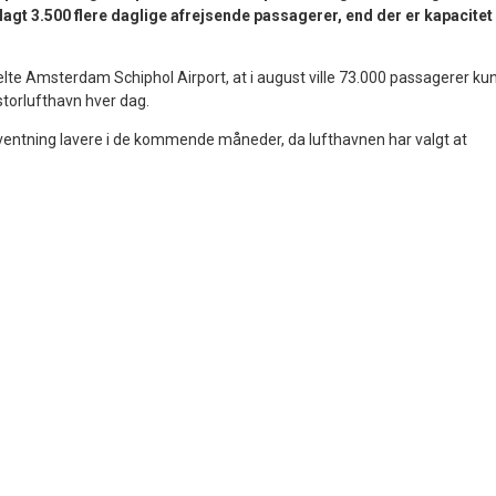
nlagt 3.500 flere daglige afrejsende passagerer, end der er kapacitet
elte Amsterdam Schiphol Airport, at i august ville 73.000 passagerer ku
storlufthavn hver dag.
rventning lavere i de kommende måneder, da lufthavnen har valgt at