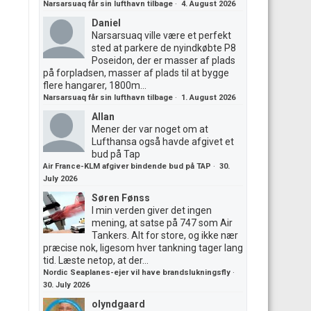
Narsarsuaq får sin lufthavn tilbage
·
4. August 2026
Daniel
Narsarsuaq ville være et perfekt
sted at parkere de nyindkøbte P8
Poseidon, der er masser af plads
på forpladsen, masser af plads til at bygge
flere hangarer, 1800m...
Narsarsuaq får sin lufthavn tilbage
·
1. August 2026
Allan
Mener der var noget om at
Lufthansa også havde afgivet et
bud på Tap
Air France-KLM afgiver bindende bud på TAP
·
30.
July 2026
Søren Fønss
I min verden giver det ingen
mening, at satse på 747 som Air
Tankers. Alt for store, og ikke nær
præcise nok, ligesom hver tankning tager lang
tid. Læste netop, at der...
Nordic Seaplanes-ejer vil have brandslukningsfly
·
30. July 2026
olyndgaard