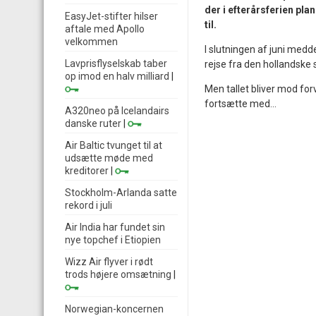
der i efterårsferien pla
EasyJet-stifter hilser
til.
aftale med Apollo
velkommen
I slutningen af juni medd
Lavprisflyselskab taber
rejse fra den hollandske 
op imod en halv milliard
|
Men tallet bliver mod fo
fortsætte med...
A320neo på Icelandairs
danske ruter
|
Air Baltic tvunget til at
udsætte møde med
kreditorer
|
Stockholm-Arlanda satte
rekord i juli
Air India har fundet sin
nye topchef i Etiopien
Wizz Air flyver i rødt
trods højere omsætning
|
Norwegian-koncernen