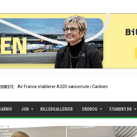
SENESTE:
EasyJet-stifter hilser aftal
SARKIV
JOB
BILLEDGALLERIER
ORDBOG
STANDBY.DK