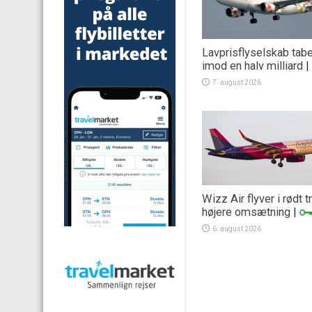
Lavprisflyselskab tab
imod en halv milliard
|
7. august 2026
Wizz Air flyver i rødt 
højere omsætning
|
6. august 2026