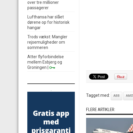
over tre millioner
passagerer
Lufthansa har slået
dørene op for historisk
hangar
Trods vækst: Mangler
rejsemuligheder om
sommeren
Atter flyforbindelse
mellem Esbjerg og
Groningen
|
.
Tagget med:
ABB
AMS
FLERE ARTIKLER: