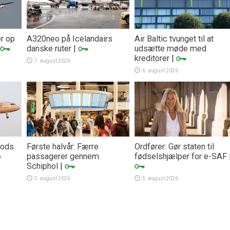
er op
A320neo på Icelandairs
Air Baltic tvunget til at
danske ruter
|
udsætte møde med
kreditorer
|
7. august 2026
6. august 2026
trods
Første halvår: Færre
Ordfører: Gør staten til
passagerer gennem
fødselshjælper for e-SAF
Schiphol
|
5. august 2026
5. august 2026