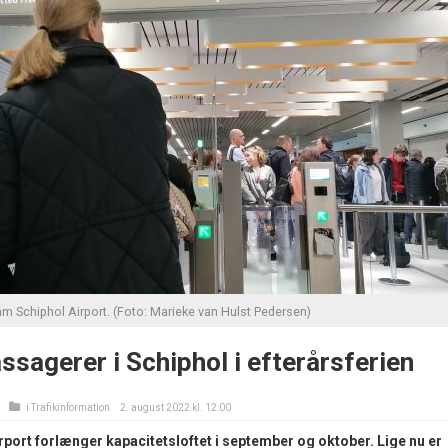
m Schiphol Airport. (Foto: Marieke van Hulst Pedersen)
sagerer i Schiphol i efterårsferien
i
Trafikinformation
2. august 2022 kl. 12:00
ort forlænger kapacitetsloftet i september og oktober. Lige nu er