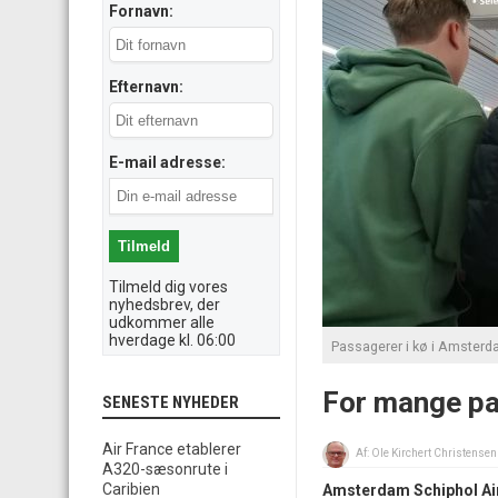
Fornavn:
Efternavn:
E-mail adresse:
Tilmeld dig vores
nyhedsbrev, der
udkommer alle
hverdage kl. 06:00
Passagerer i kø i Amsterda
For mange pas
SENESTE NYHEDER
Air France etablerer
Af:
Ole Kirchert Christensen
A320-sæsonrute i
Caribien
Amsterdam Schiphol Airp