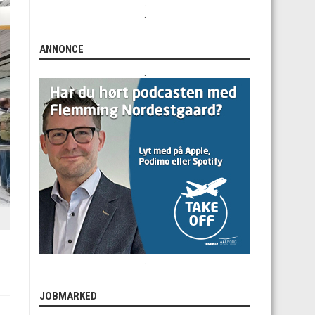
.
.
ANNONCE
.
.
JOBMARKED