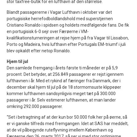
stor taxfree-butik for en lufthavn af den størrelse.
Blandt passagererne i Vagar Lufthavn i oktober var det
portugisiske herrefodboldlandshold med superstjernen
Cristiano Ronaldo i spidsen og holdets medfølgende fans. De fik
en portugisisk 6-0 sejr over Færøerne i VM-
kvalifikationsturneringen at rejse hjem på fra Vagar til Lissabon,
Porto og Madeira, hvis lufthavn efter Portugals EM-triumf i juli
blev opkaldt efter netop Ronaldo.
Hjem til jul
Den samlede fremgang i årets første ti måneder er på 5,9
procent. Det betyder, at 256.849 passagerer er rejst igennem
lufthavnen i år. Med et rykind af færinger fra Danmark, der i
december skal hjem til jul på de 18 stormomsuste klippeøer
kommer lufthavnen sandsynligvis meget tæt på 300.000
passagerer i år. Selv estimerer lufthavnen, at man lander
omkring 292.000 passagerer.
“Set i betragtning af at der kun bor 50.000 folk her på øerne, så
er vi ganske tilfreds med fremgangen. Idet at SAS har meddelt,
at de vil påbegynde ruteflyvning imellem København og
Færøerne den 26. marts 2017, så ser vi med stor optimisme