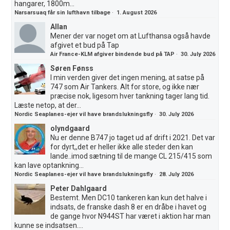
hangarer, 1800m...
Narsarsuaq får sin lufthavn tilbage
·
1. August 2026
Allan
Mener der var noget om at Lufthansa også havde
afgivet et bud på Tap
Air France-KLM afgiver bindende bud på TAP
·
30. July 2026
Søren Fønss
I min verden giver det ingen mening, at satse på
747 som Air Tankers. Alt for store, og ikke nær
præcise nok, ligesom hver tankning tager lang tid.
Læste netop, at der...
Nordic Seaplanes-ejer vil have brandslukningsfly
·
30. July 2026
olyndgaard
Nu er denne B747 jo taget ud af drift i 2021. Det var
for dyrt,,det er heller ikke alle steder den kan
lande..imod sætning til de mange CL 215/415 som
kan lave optankning...
Nordic Seaplanes-ejer vil have brandslukningsfly
·
28. July 2026
Peter Dahlgaard
Bestemt. Men DC10 tankeren kan kun det halve i
indsats, de franske dash 8 er en dråbe i havet og
de gange hvor N944ST har været i aktion har man
kunne se indsatsen....