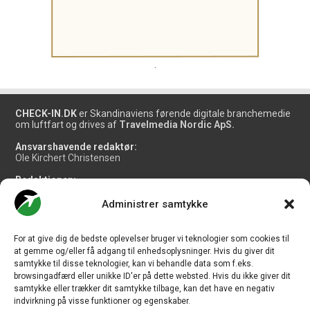
.
CHECK-IN.DK
er Skandinaviens førende digitale branchemedie
om luftfart og drives af
Travelmedia Nordic ApS.
Ansvarshavende redaktør:
Ole Kirchert Christensen
Redaktionen:
Christian Granhøj Skouboe
Henrik Baumgarten
Administrer samtykke
Danny Longhi Andreasen
Mathias Majlund Laursen
For at give dig de bedste oplevelser bruger vi teknologier som cookies til
Salg og jobannoncer:
at gemme og/eller få adgang til enhedsoplysninger. Hvis du giver dit
salg@travelmedianordic.com
samtykke til disse teknologier, kan vi behandle data som f.eks.
browsingadfærd eller unikke ID'er på dette websted. Hvis du ikke giver dit
samtykke eller trækker dit samtykke tilbage, kan det have en negativ
Vi tager ansvar for indholdet og er tilmeldt
indvirkning på visse funktioner og egenskaber.