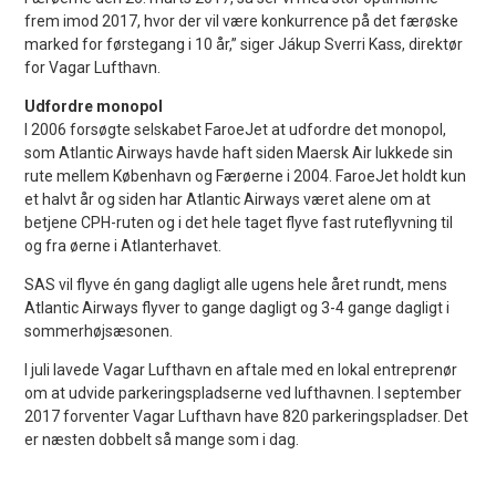
frem imod 2017, hvor der vil være konkurrence på det færøske
marked for førstegang i 10 år,” siger Jákup Sverri Kass, direktør
for Vagar Lufthavn.
Udfordre monopol
I 2006 forsøgte selskabet FaroeJet at udfordre det monopol,
som Atlantic Airways havde haft siden Maersk Air lukkede sin
rute mellem København og Færøerne i 2004. FaroeJet holdt kun
et halvt år og siden har Atlantic Airways været alene om at
betjene CPH-ruten og i det hele taget flyve fast ruteflyvning til
og fra øerne i Atlanterhavet.
SAS vil flyve én gang dagligt alle ugens hele året rundt, mens
Atlantic Airways flyver to gange dagligt og 3-4 gange dagligt i
sommerhøjsæsonen.
I juli lavede Vagar Lufthavn en aftale med en lokal entreprenør
om at udvide parkeringspladserne ved lufthavnen. I september
2017 forventer Vagar Lufthavn have 820 parkeringspladser. Det
er næsten dobbelt så mange som i dag.