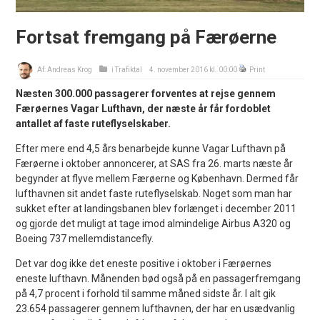
Fortsat fremgang på Færøerne
Af:
Andreas Krog
i
Trafiktal
4. november 2016 kl. 00:00
Print
Næsten 300.000 passagerer forventes at rejse gennem
Færøernes Vagar Lufthavn, der næste år får fordoblet
antallet af faste ruteflyselskaber.
Efter mere end 4,5 års benarbejde kunne Vagar Lufthavn på
Færøerne i oktober annoncerer, at SAS fra 26. marts næste år
begynder at flyve mellem Færøerne og København. Dermed får
lufthavnen sit andet faste ruteflyselskab. Noget som man har
sukket efter at landingsbanen blev forlænget i december 2011
og gjorde det muligt at tage imod almindelige Airbus A320 og
Boeing 737 mellemdistancefly.
Det var dog ikke det eneste positive i oktober i Færøernes
eneste lufthavn. Månenden bød også på en passagerfremgang
på 4,7 procent i forhold til samme måned sidste år. I alt gik
23.654 passagerer gennem lufthavnen, der har en usædvanlig