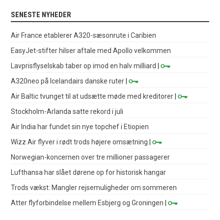
SENESTE NYHEDER
Air France etablerer A320-sæsonrute i Caribien
EasyJet-stifter hilser aftale med Apollo velkommen
Lavprisflyselskab taber op imod en halv milliard
|
A320neo på Icelandairs danske ruter
|
Air Baltic tvunget til at udsætte møde med kreditorer
|
Stockholm-Arlanda satte rekord i juli
Air India har fundet sin nye topchef i Etiopien
Wizz Air flyver i rødt trods højere omsætning
|
Norwegian-koncernen over tre millioner passagerer
Lufthansa har slået dørene op for historisk hangar
Trods vækst: Mangler rejsemuligheder om sommeren
Atter flyforbindelse mellem Esbjerg og Groningen
|