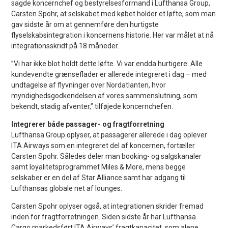
sagde koncernchef og bestyrelsesformand i Lufthansa Group,
Carsten Spohr, at selskabet med købet holder et løfte, som man
gav sidste år om at gennemføre den hurtigste
flyselskabsintegration i koncernens historie. Her var målet at nå
integrationsskridt på 18 måneder.
”Vi har ikke blot holdt dette løfte. Vi var endda hurtigere: Alle
kundevendte grænseflader er allerede integreret i dag – med
undtagelse af flyvninger over Nordatlanten, hvor
myndighedsgodkendelsen af vores sammenslutning, som
bekendt, stadig afventer,” tilføjede koncernchefen.
Integrerer både passager- og fragtforretning
Lufthansa Group oplyser, at passagerer allerede i dag oplever
ITA Airways som en integreret del af koncernen, fortæller
Carsten Spohr. Således deler man booking- og salgskanaler
samt loyalitetsprogrammet Miles & More, mens begge
selskaber er en del af Star Alliance samt har adgang til
Lufthansas globale net af lounges.
Carsten Spohr oplyser også, at integrationen skrider fremad
inden for fragtforretningen. Siden sidste år har Lufthansa
Cargo markedsført ITA Airways’ fragtkapacitet, som alene