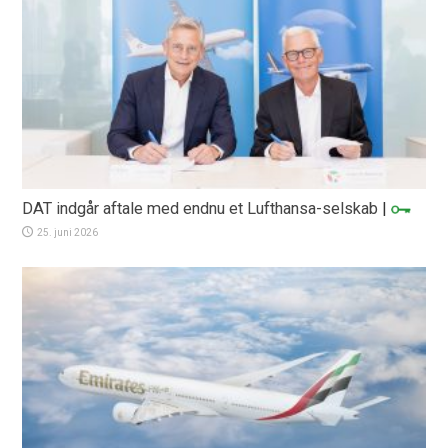
DAT indgår aftale med endnu et Lufthansa-selskab
|
25. juni 2026