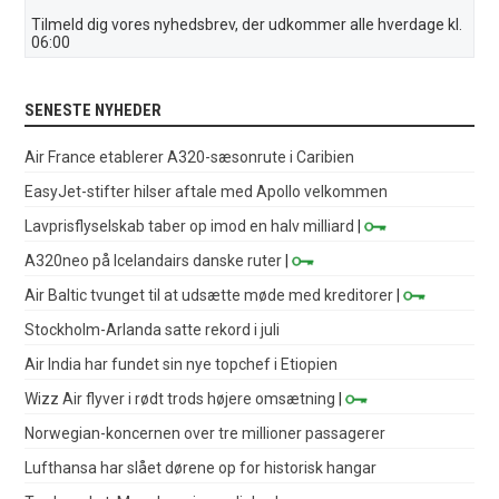
Tilmeld dig vores nyhedsbrev, der udkommer alle hverdage kl.
06:00
SENESTE NYHEDER
Air France etablerer A320-sæsonrute i Caribien
EasyJet-stifter hilser aftale med Apollo velkommen
Lavprisflyselskab taber op imod en halv milliard
|
A320neo på Icelandairs danske ruter
|
Air Baltic tvunget til at udsætte møde med kreditorer
|
Stockholm-Arlanda satte rekord i juli
Air India har fundet sin nye topchef i Etiopien
Wizz Air flyver i rødt trods højere omsætning
|
Norwegian-koncernen over tre millioner passagerer
Lufthansa har slået dørene op for historisk hangar