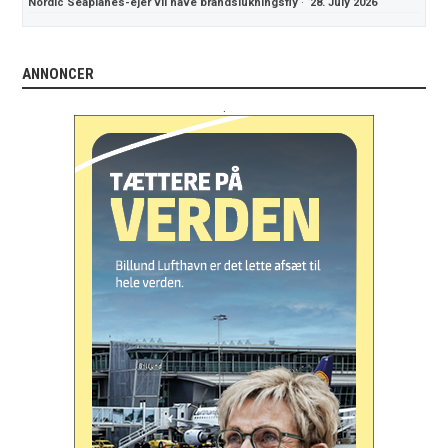
Nordic Seaplanes-ejer vil have brandslukningsfly
·
28. July 2026
ANNONCER
.