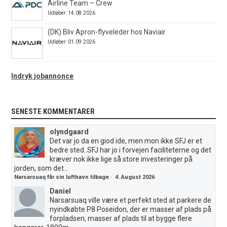
Airline Team – Crew
Udløber: 14.08.2026
(DK) Bliv Apron-flyveleder hos Naviair
Udløber: 01.09.2026
Indryk jobannonce
SENESTE KOMMENTARER
olyndgaard
Det var jo da en giod ide, men mon ikke SFJ er et
bedre sted..SFJ har jo i forvejen faciliteterne og det
kræver nok ikke lige så store investeringer på
jorden, som det...
Narsarsuaq får sin lufthavn tilbage
·
4. August 2026
Daniel
Narsarsuaq ville være et perfekt sted at parkere de
nyindkøbte P8 Poseidon, der er masser af plads på
forpladsen, masser af plads til at bygge flere