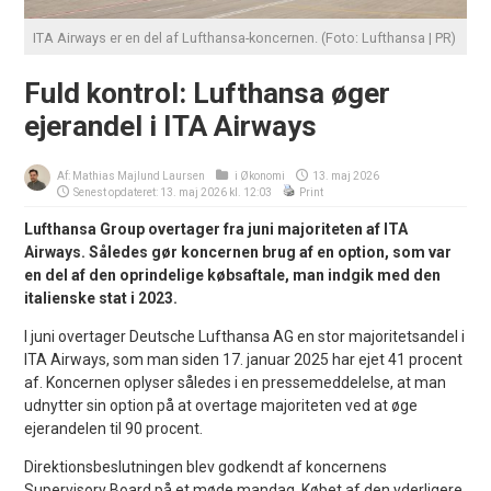
ITA Airways er en del af Lufthansa-koncernen. (Foto: Lufthansa | PR)
Fuld kontrol: Lufthansa øger
ejerandel i ITA Airways
Af:
Mathias Majlund Laursen
i
Økonomi
13. maj 2026
Senest opdateret: 13. maj 2026 kl. 12:03
Print
Lufthansa Group overtager fra juni majoriteten af ITA
Airways. Således gør koncernen brug af en option, som var
en del af den oprindelige købsaftale, man indgik med den
italienske stat i 2023.
I juni overtager Deutsche Lufthansa AG en stor majoritetsandel i
ITA Airways, som man siden 17. januar 2025 har ejet 41 procent
af. Koncernen oplyser således i en pressemeddelelse, at man
udnytter sin option på at overtage majoriteten ved at øge
ejerandelen til 90 procent.
Direktionsbeslutningen blev godkendt af koncernens
Supervisory Board på et møde mandag. Købet af den yderligere