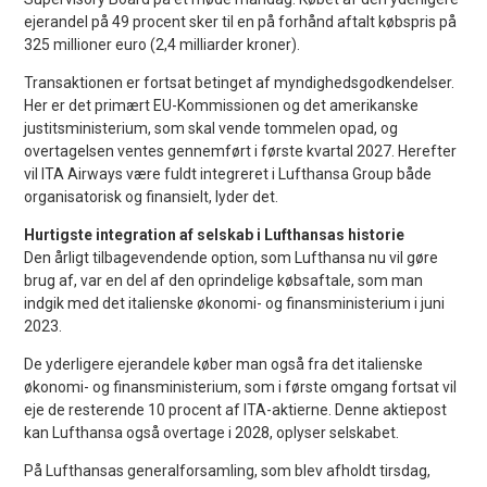
ejerandel på 49 procent sker til en på forhånd aftalt købspris på
325 millioner euro (2,4 milliarder kroner).
Transaktionen er fortsat betinget af myndighedsgodkendelser.
Her er det primært EU-Kommissionen og det amerikanske
justitsministerium, som skal vende tommelen opad, og
overtagelsen ventes gennemført i første kvartal 2027. Herefter
vil ITA Airways være fuldt integreret i Lufthansa Group både
organisatorisk og finansielt, lyder det.
Hurtigste integration af selskab i Lufthansas historie
Den årligt tilbagevendende option, som Lufthansa nu vil gøre
brug af, var en del af den oprindelige købsaftale, som man
indgik med det italienske økonomi- og finansministerium i juni
2023.
De yderligere ejerandele køber man også fra det italienske
økonomi- og finansministerium, som i første omgang fortsat vil
eje de resterende 10 procent af ITA-aktierne. Denne aktiepost
kan Lufthansa også overtage i 2028, oplyser selskabet.
På Lufthansas generalforsamling, som blev afholdt tirsdag,