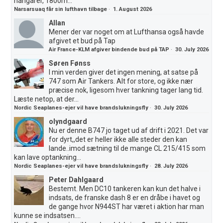
hangarer, 1800m...
Narsarsuaq får sin lufthavn tilbage
·
1. August 2026
Allan
Mener der var noget om at Lufthansa også havde
afgivet et bud på Tap
Air France-KLM afgiver bindende bud på TAP
·
30. July 2026
Søren Fønss
I min verden giver det ingen mening, at satse på
747 som Air Tankers. Alt for store, og ikke nær
præcise nok, ligesom hver tankning tager lang tid.
Læste netop, at der...
Nordic Seaplanes-ejer vil have brandslukningsfly
·
30. July 2026
olyndgaard
Nu er denne B747 jo taget ud af drift i 2021. Det var
for dyrt,,det er heller ikke alle steder den kan
lande..imod sætning til de mange CL 215/415 som
kan lave optankning...
Nordic Seaplanes-ejer vil have brandslukningsfly
·
28. July 2026
Peter Dahlgaard
Bestemt. Men DC10 tankeren kan kun det halve i
indsats, de franske dash 8 er en dråbe i havet og
de gange hvor N944ST har været i aktion har man
kunne se indsatsen....