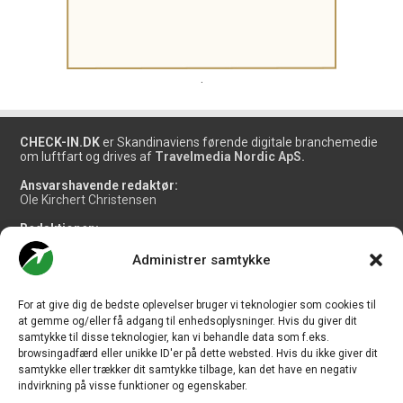
.
CHECK-IN.DK
er Skandinaviens førende digitale branchemedie
om luftfart og drives af
Travelmedia Nordic ApS.
Ansvarshavende redaktør:
Ole Kirchert Christensen
Redaktionen:
Christian Granhøj Skouboe
Henrik Baumgarten
Administrer samtykke
Danny Longhi Andreasen
Mathias Majlund Laursen
For at give dig de bedste oplevelser bruger vi teknologier som cookies til
Salg og jobannoncer:
at gemme og/eller få adgang til enhedsoplysninger. Hvis du giver dit
salg@travelmedianordic.com
samtykke til disse teknologier, kan vi behandle data som f.eks.
browsingadfærd eller unikke ID'er på dette websted. Hvis du ikke giver dit
samtykke eller trækker dit samtykke tilbage, kan det have en negativ
Vi tager ansvar for indholdet og er tilmeldt
indvirkning på visse funktioner og egenskaber.