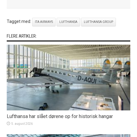
Tagget med:
ITA AIRWAYS
LUFTHANSA
LUFTHANSA GROUP
FLERE ARTIKLER:
Lufthansa har slået dørene op for historisk hangar
5. august 2026