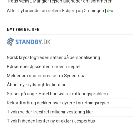
Trods vækst: Mangler rejsemuligheder om sommeren
Atter flyforbindelse mellem Esbjerg og Groningen
|
NYT OM REJSER
Norsk krydstogtrederi satser på personalisering
Børsen-besøgscenter runder milepæl
Melder om stor interesse fra Sydeuropa
Åbner ny krydstogtdestination
Satser på unge: Hotel har løst rekrutteringsproblem
Rekordforbrug dækker over dyrere forretningsrejser
Tivoli melder trecifret millioninvestering klar
Tivoli Friheden henter ny direktør i Jesperhus