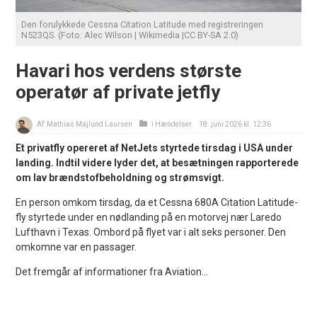
Den forulykkede Cessna Citation Latitude med registreringen
N523QS. (Foto: Alec Wilson | Wikimedia |CC BY-SA 2.0)
Havari hos verdens største
operatør af private jetfly
Af:
Mathias Majlund Laursen
i
Hændelser
18. juni 2026 kl. 12:36
Et privatfly opereret af NetJets styrtede tirsdag i USA under
landing. Indtil videre lyder det, at besætningen rapporterede
om lav brændstofbeholdning og strømsvigt.
En person omkom tirsdag, da et Cessna 680A Citation Latitude-
fly styrtede under en nødlanding på en motorvej nær Laredo
Lufthavn i Texas. Ombord på flyet var i alt seks personer. Den
omkomne var en passager.
Det fremgår af informationer fra Aviation...