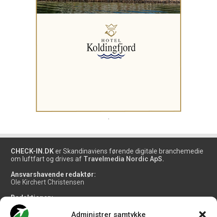
.
CHECK-IN.DK
er Skandinaviens førende digitale branchemedie
om luftfart og drives af
Travelmedia Nordic ApS.
Ansvarshavende redaktør:
Ole Kirchert Christensen
Redaktionen:
Christian Granhøj Skouboe
Henrik Baumgarten
Administrer samtykke