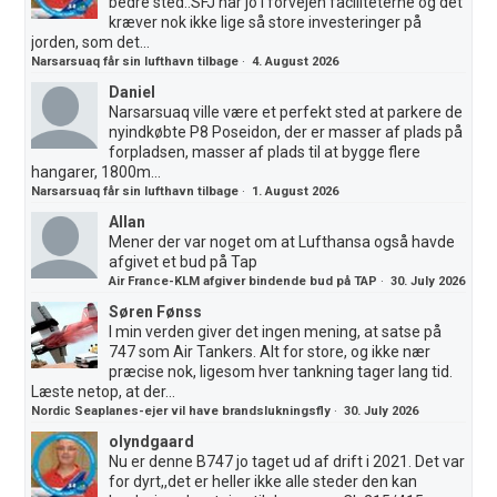
bedre sted..SFJ har jo i forvejen faciliteterne og det
kræver nok ikke lige så store investeringer på
jorden, som det...
Narsarsuaq får sin lufthavn tilbage
·
4. August 2026
Daniel
Narsarsuaq ville være et perfekt sted at parkere de
nyindkøbte P8 Poseidon, der er masser af plads på
forpladsen, masser af plads til at bygge flere
hangarer, 1800m...
Narsarsuaq får sin lufthavn tilbage
·
1. August 2026
Allan
Mener der var noget om at Lufthansa også havde
afgivet et bud på Tap
Air France-KLM afgiver bindende bud på TAP
·
30. July 2026
Søren Fønss
I min verden giver det ingen mening, at satse på
747 som Air Tankers. Alt for store, og ikke nær
præcise nok, ligesom hver tankning tager lang tid.
Læste netop, at der...
Nordic Seaplanes-ejer vil have brandslukningsfly
·
30. July 2026
olyndgaard
Nu er denne B747 jo taget ud af drift i 2021. Det var
for dyrt,,det er heller ikke alle steder den kan