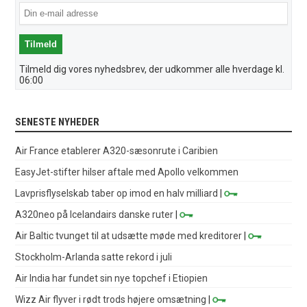
Tilmeld dig vores nyhedsbrev, der udkommer alle hverdage kl.
06:00
SENESTE NYHEDER
Air France etablerer A320-sæsonrute i Caribien
EasyJet-stifter hilser aftale med Apollo velkommen
Lavprisflyselskab taber op imod en halv milliard
|
A320neo på Icelandairs danske ruter
|
Air Baltic tvunget til at udsætte møde med kreditorer
|
Stockholm-Arlanda satte rekord i juli
Air India har fundet sin nye topchef i Etiopien
Wizz Air flyver i rødt trods højere omsætning
|