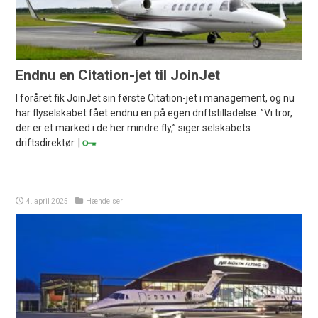
Endnu en Citation-jet til JoinJet
I foråret fik JoinJet sin første Citation-jet i management, og nu
har flyselskabet fået endnu en på egen driftstilladelse. ”Vi tror,
der er et marked i de her mindre fly,” siger selskabets
driftsdirektør. |
4. april 2025
Hændelser