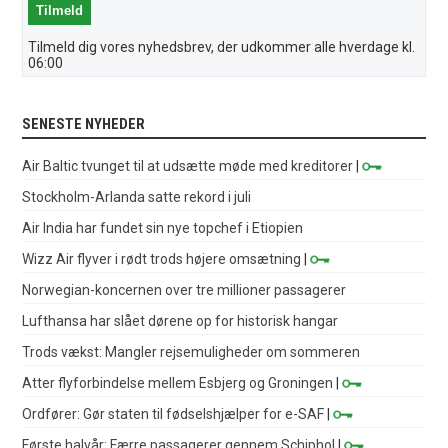
Tilmeld dig vores nyhedsbrev, der udkommer alle hverdage kl.
06:00
SENESTE NYHEDER
Air Baltic tvunget til at udsætte møde med kreditorer
|
Stockholm-Arlanda satte rekord i juli
Air India har fundet sin nye topchef i Etiopien
Wizz Air flyver i rødt trods højere omsætning
|
Norwegian-koncernen over tre millioner passagerer
Lufthansa har slået dørene op for historisk hangar
Trods vækst: Mangler rejsemuligheder om sommeren
Atter flyforbindelse mellem Esbjerg og Groningen
|
Ordfører: Gør staten til fødselshjælper for e-SAF
|
Første halvår: Færre passagerer gennem Schiphol
|