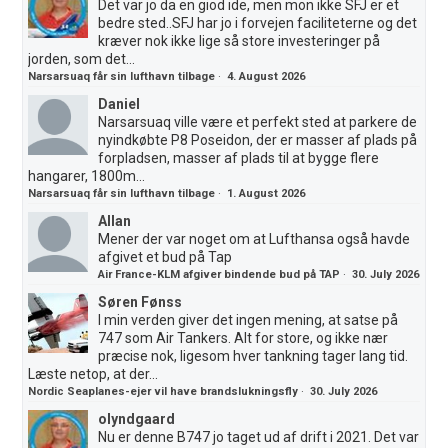
Det var jo da en giod ide, men mon ikke SFJ er et
bedre sted..SFJ har jo i forvejen faciliteterne og det
kræver nok ikke lige så store investeringer på
jorden, som det...
Narsarsuaq får sin lufthavn tilbage
·
4. August 2026
Daniel
Narsarsuaq ville være et perfekt sted at parkere de
nyindkøbte P8 Poseidon, der er masser af plads på
forpladsen, masser af plads til at bygge flere
hangarer, 1800m...
Narsarsuaq får sin lufthavn tilbage
·
1. August 2026
Allan
Mener der var noget om at Lufthansa også havde
afgivet et bud på Tap
Air France-KLM afgiver bindende bud på TAP
·
30. July 2026
Søren Fønss
I min verden giver det ingen mening, at satse på
747 som Air Tankers. Alt for store, og ikke nær
præcise nok, ligesom hver tankning tager lang tid.
Læste netop, at der...
Nordic Seaplanes-ejer vil have brandslukningsfly
·
30. July 2026
olyndgaard
Nu er denne B747 jo taget ud af drift i 2021. Det var