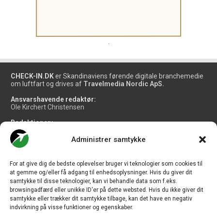
.
CHECK-IN.DK
er Skandinaviens førende digitale branchemedie
om luftfart og drives af
Travelmedia Nordic ApS.
Ansvarshavende redaktør:
Ole Kirchert Christensen
Redaktionen:
Christian Granhøj Skouboe
Henrik Baumgarten
Administrer samtykke
Danny Longhi Andreasen
Mathias Majlund Laursen
For at give dig de bedste oplevelser bruger vi teknologier som cookies til
Salg og jobannoncer:
at gemme og/eller få adgang til enhedsoplysninger. Hvis du giver dit
salg@travelmedianordic.com
samtykke til disse teknologier, kan vi behandle data som f.eks.
browsingadfærd eller unikke ID'er på dette websted. Hvis du ikke giver dit
samtykke eller trækker dit samtykke tilbage, kan det have en negativ
Vi tager ansvar for indholdet og er tilmeldt
indvirkning på visse funktioner og egenskaber.