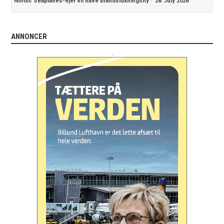
Nordic Seaplanes-ejer vil have brandslukningsfly
·
28. July 2026
ANNONCER
.