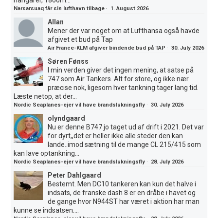
hangarer, 1800m...
Narsarsuaq får sin lufthavn tilbage
·
1. August 2026
Allan
Mener der var noget om at Lufthansa også havde
afgivet et bud på Tap
Air France-KLM afgiver bindende bud på TAP
·
30. July 2026
Søren Fønss
I min verden giver det ingen mening, at satse på
747 som Air Tankers. Alt for store, og ikke nær
præcise nok, ligesom hver tankning tager lang tid.
Læste netop, at der...
Nordic Seaplanes-ejer vil have brandslukningsfly
·
30. July 2026
olyndgaard
Nu er denne B747 jo taget ud af drift i 2021. Det var
for dyrt,,det er heller ikke alle steder den kan
lande..imod sætning til de mange CL 215/415 som
kan lave optankning...
Nordic Seaplanes-ejer vil have brandslukningsfly
·
28. July 2026
Peter Dahlgaard
Bestemt. Men DC10 tankeren kan kun det halve i
indsats, de franske dash 8 er en dråbe i havet og
de gange hvor N944ST har været i aktion har man
kunne se indsatsen....