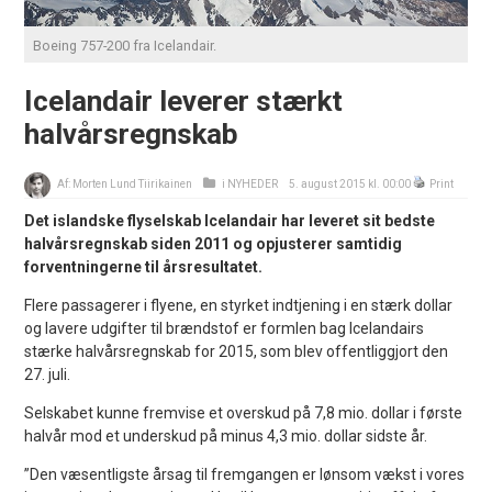
Boeing 757-200 fra Icelandair.
Icelandair leverer stærkt
halvårsregnskab
Af:
Morten Lund Tiirikainen
i
NYHEDER
5. august 2015 kl. 00:00
Print
Det islandske flyselskab Icelandair har leveret sit bedste
halvårsregnskab siden 2011 og opjusterer samtidig
forventningerne til årsresultatet.
Flere passagerer i flyene, en styrket indtjening i en stærk dollar
og lavere udgifter til brændstof er formlen bag Icelandairs
stærke halvårsregnskab for 2015, som blev offentliggjort den
27. juli.
Selskabet kunne fremvise et overskud på 7,8 mio. dollar i første
halvår mod et underskud på minus 4,3 mio. dollar sidste år.
”Den væsentligste årsag til fremgangen er lønsom vækst i vores