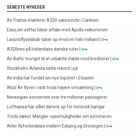
SENESTE NYHEDER
Air France etablerer A320-sæsonrute i Caribien
EasyJet-stifter hilser aftale med Apollo velkommen
Lavprisflyselskab taber op imod en halv milliard
|
A320neo på Icelandairs danske ruter
|
Air Baltic tvunget til at udsætte møde med kreditorer
|
Stockholm-Arlanda satte rekord i juli
Air India har fundet sin nye topchef i Etiopien
Wizz Air flyver i rødt trods højere omsætning
|
Norwegian-koncernen over tre millioner passagerer
Lufthansa har slået dørene op for historisk hangar
Trods vækst: Mangler rejsemuligheder om sommeren
Atter flyforbindelse mellem Esbjerg og Groningen
|