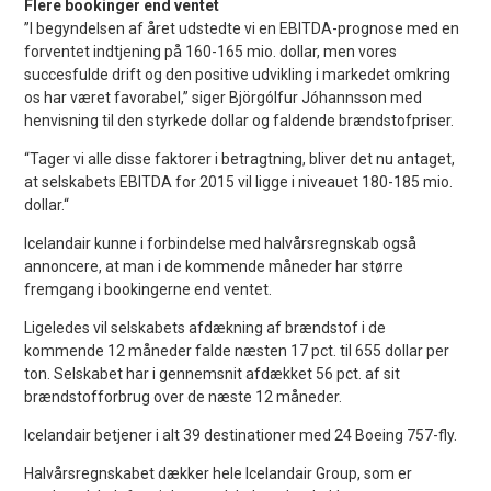
Flere bookinger end ventet
”I begyndelsen af året udstedte vi en EBITDA-prognose med en
forventet indtjening på 160-165 mio. dollar, men vores
succesfulde drift og den positive udvikling i markedet omkring
os har været favorabel,” siger Björgólfur Jóhannsson med
henvisning til den styrkede dollar og faldende brændstofpriser.
“Tager vi alle disse faktorer i betragtning, bliver det nu antaget,
at selskabets EBITDA for 2015 vil ligge i niveauet 180-185 mio.
dollar.“
Icelandair kunne i forbindelse med halvårsregnskab også
annoncere, at man i de kommende måneder har større
fremgang i bookingerne end ventet.
Ligeledes vil selskabets afdækning af brændstof i de
kommende 12 måneder falde næsten 17 pct. til 655 dollar per
ton. Selskabet har i gennemsnit afdækket 56 pct. af sit
brændstofforbrug over de næste 12 måneder.
Icelandair betjener i alt 39 destinationer med 24 Boeing 757-fly.
Halvårsregnskabet dækker hele Icelandair Group, som er