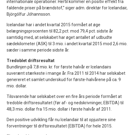
internationale operationer. Hertil kommer en positiv effekt fra
faldende priser på brændstof,” siger adm. direktør for Icelandair,
Björgólfur Jóhannsson.
Icelandair har i andet kvartal 2015 formået at øge
belægningsprocenten til 82,2 pct. mod 79,4 pct. sidste år
samtidig med, at selskabet har øget antallet af udbudte
sædekilometer (ASK) til 3 mio. i andet kvartal 2015 mod 2,6 mio.
sæder i samme periode sidste år.
Tredoblet driftsresultat
Bundlinjen på 7,8 mio. kr. for første halvår er Icelandairs
suverænt stærkeste i mange år. Fra 2011 til 2014 har selskabet
genereret et samlet underskud for første-halvårene på ca. 9
mio. dollar.
Tilsvarende har selskabet over en fire års periode formået at
tredoble driftsresultatet (før af- og nedskrivninger, EBITDA) til
48,3 mio. dollar fra 15 mio. dollar i første halvår af 2011.
Den positive udvikling får nu Icelandair til at opjustere sine
forventninger til driftsresultatet (EBITDA) for hele 2015.