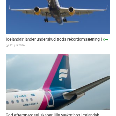
Icelandair lander underskud trods rekordomsætning
|
22. juli 2026
God efterspørgsel skaber lille vækst hos Icelandair