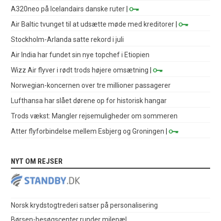
A320neo på Icelandairs danske ruter
|
Air Baltic tvunget til at udsætte møde med kreditorer
|
Stockholm-Arlanda satte rekord i juli
Air India har fundet sin nye topchef i Etiopien
Wizz Air flyver i rødt trods højere omsætning
|
Norwegian-koncernen over tre millioner passagerer
Lufthansa har slået dørene op for historisk hangar
Trods vækst: Mangler rejsemuligheder om sommeren
Atter flyforbindelse mellem Esbjerg og Groningen
|
NYT OM REJSER
Norsk krydstogtrederi satser på personalisering
Børsen-besøgscenter runder milepæl