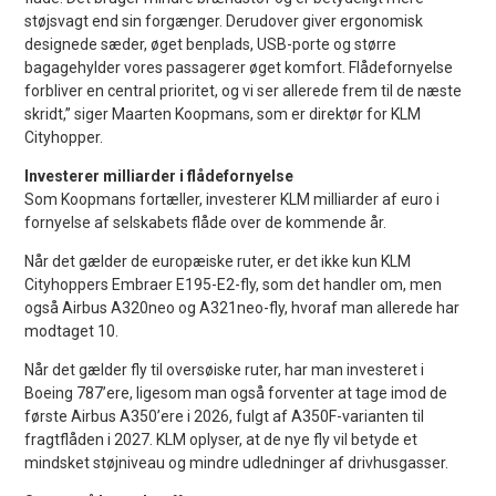
støjsvagt end sin forgænger. Derudover giver ergonomisk
designede sæder, øget benplads, USB-porte og større
bagagehylder vores passagerer øget komfort. Flådefornyelse
forbliver en central prioritet, og vi ser allerede frem til de næste
skridt,” siger Maarten Koopmans, som er direktør for KLM
Cityhopper.
Investerer milliarder i flådefornyelse
Som Koopmans fortæller, investerer KLM milliarder af euro i
fornyelse af selskabets flåde over de kommende år.
Når det gælder de europæiske ruter, er det ikke kun KLM
Cityhoppers Embraer E195-E2-fly, som det handler om, men
også Airbus A320neo og A321neo-fly, hvoraf man allerede har
modtaget 10.
Når det gælder fly til oversøiske ruter, har man investeret i
Boeing 787’ere, ligesom man også forventer at tage imod de
første Airbus A350’ere i 2026, fulgt af A350F-varianten til
fragtflåden i 2027. KLM oplyser, at de nye fly vil betyde et
mindsket støjniveau og mindre udledninger af drivhusgasser.