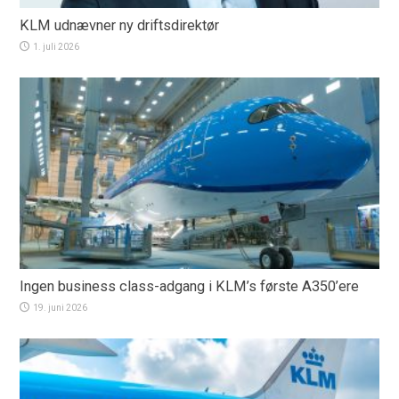
KLM udnævner ny driftsdirektør
1. juli 2026
Ingen business class-adgang i KLM’s første A350’ere
19. juni 2026