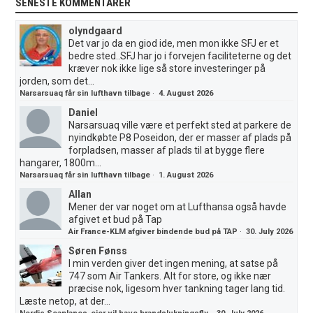
SENESTE KOMMENTARER
olyndgaard
Det var jo da en giod ide, men mon ikke SFJ er et
bedre sted..SFJ har jo i forvejen faciliteterne og det
kræver nok ikke lige så store investeringer på
jorden, som det...
Narsarsuaq får sin lufthavn tilbage
·
4. August 2026
Daniel
Narsarsuaq ville være et perfekt sted at parkere de
nyindkøbte P8 Poseidon, der er masser af plads på
forpladsen, masser af plads til at bygge flere
hangarer, 1800m...
Narsarsuaq får sin lufthavn tilbage
·
1. August 2026
Allan
Mener der var noget om at Lufthansa også havde
afgivet et bud på Tap
Air France-KLM afgiver bindende bud på TAP
·
30. July 2026
Søren Fønss
I min verden giver det ingen mening, at satse på
747 som Air Tankers. Alt for store, og ikke nær
præcise nok, ligesom hver tankning tager lang tid.
Læste netop, at der...