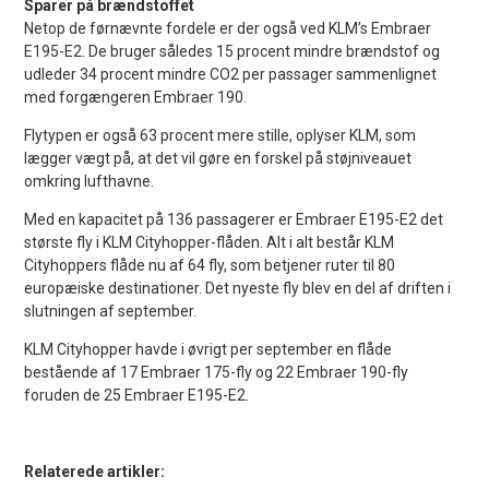
Sparer på brændstoffet
Netop de førnævnte fordele er der også ved KLM’s Embraer
E195-E2. De bruger således 15 procent mindre brændstof og
udleder 34 procent mindre CO2 per passager sammenlignet
med forgængeren Embraer 190.
Flytypen er også 63 procent mere stille, oplyser KLM, som
lægger vægt på, at det vil gøre en forskel på støjniveauet
omkring lufthavne.
Med en kapacitet på 136 passagerer er Embraer E195-E2 det
største fly i KLM Cityhopper-flåden. Alt i alt består KLM
Cityhoppers flåde nu af 64 fly, som betjener ruter til 80
europæiske destinationer. Det nyeste fly blev en del af driften i
slutningen af september.
KLM Cityhopper havde i øvrigt per september en flåde
bestående af 17 Embraer 175-fly og 22 Embraer 190-fly
foruden de 25 Embraer E195-E2.
Relaterede artikler: