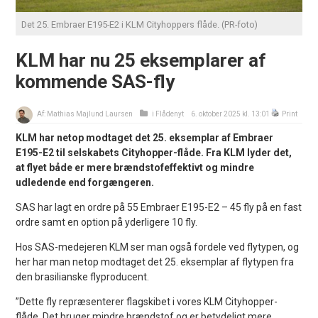
Det 25. Embraer E195-E2 i KLM Cityhoppers flåde. (PR-foto)
KLM har nu 25 eksemplarer af
kommende SAS-fly
Af:
Mathias Majlund Laursen
i
Flådenyt
6. oktober 2025 kl. 13:01
Print
KLM har netop modtaget det 25. eksemplar af Embraer
E195-E2 til selskabets Cityhopper-flåde. Fra KLM lyder det,
at flyet både er mere brændstofeffektivt og mindre
udledende end forgængeren.
SAS har lagt en ordre på 55 Embraer E195-E2 – 45 fly på en fast
ordre samt en option på yderligere 10 fly.
Hos SAS-medejeren KLM ser man også fordele ved flytypen, og
her har man netop modtaget det 25. eksemplar af flytypen fra
den brasilianske flyproducent.
”Dette fly repræsenterer flagskibet i vores KLM Cityhopper-
flåde. Det bruger mindre brændstof og er betydeligt mere