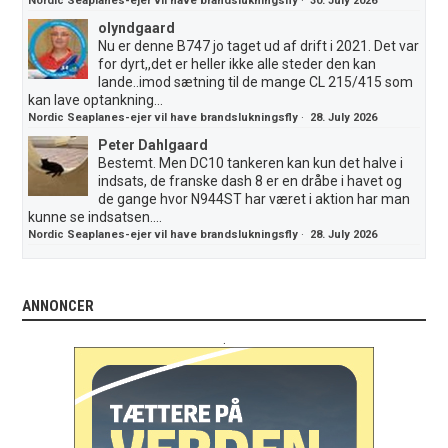
Nordic Seaplanes-ejer vil have brandslukningsfly
·
30. July 2026
olyndgaard
Nu er denne B747 jo taget ud af drift i 2021. Det var
for dyrt,,det er heller ikke alle steder den kan
lande..imod sætning til de mange CL 215/415 som
kan lave optankning...
Nordic Seaplanes-ejer vil have brandslukningsfly
·
28. July 2026
Peter Dahlgaard
Bestemt. Men DC10 tankeren kan kun det halve i
indsats, de franske dash 8 er en dråbe i havet og
de gange hvor N944ST har været i aktion har man
kunne se indsatsen....
Nordic Seaplanes-ejer vil have brandslukningsfly
·
28. July 2026
ANNONCER
.