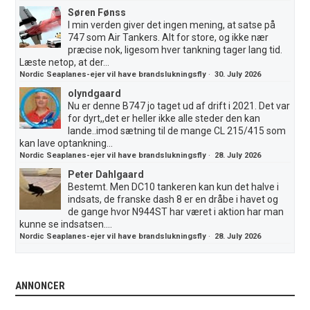
Søren Fønss
I min verden giver det ingen mening, at satse på
747 som Air Tankers. Alt for store, og ikke nær
præcise nok, ligesom hver tankning tager lang tid.
Læste netop, at der...
Nordic Seaplanes-ejer vil have brandslukningsfly
·
30. July 2026
olyndgaard
Nu er denne B747 jo taget ud af drift i 2021. Det var
for dyrt,,det er heller ikke alle steder den kan
lande..imod sætning til de mange CL 215/415 som
kan lave optankning...
Nordic Seaplanes-ejer vil have brandslukningsfly
·
28. July 2026
Peter Dahlgaard
Bestemt. Men DC10 tankeren kan kun det halve i
indsats, de franske dash 8 er en dråbe i havet og
de gange hvor N944ST har været i aktion har man
kunne se indsatsen....
Nordic Seaplanes-ejer vil have brandslukningsfly
·
28. July 2026
ANNONCER
.