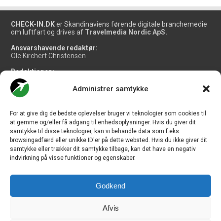
CHECK-IN.DK
er Skandinaviens førende digitale branchemedie
om luftfart og drives af
Travelmedia Nordic ApS.
Ansvarshavende redaktør:
Ole Kirchert Christensen
Redaktionen:
Christian Granhøj Skouboe
Henrik Baumgarten
Administrer samtykke
Danny Longhi Andreasen
Mathias Majlund Laursen
For at give dig de bedste oplevelser bruger vi teknologier som cookies til
Salg og jobannoncer:
at gemme og/eller få adgang til enhedsoplysninger. Hvis du giver dit
salg@travelmedianordic.com
samtykke til disse teknologier, kan vi behandle data som f.eks.
browsingadfærd eller unikke ID'er på dette websted. Hvis du ikke giver dit
samtykke eller trækker dit samtykke tilbage, kan det have en negativ
Vi tager ansvar for indholdet og er tilmeldt
indvirkning på visse funktioner og egenskaber.
Godkend
Siden er udviklet af
JHV Media Consult.
Afvis