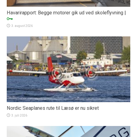
Havarirapport: Begge motorer gik ud ved skoleflyvning
|
3. august 2026
Nordic Seaplanes rute til Læsø er nu sikret
3. juli 2026