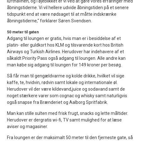
lufthavnen, og i øjeblikket er vi ved at gøre vores erfaringer med
åbningstiderne. Vi vil hellere udvide åbningstiden på et senere
tidspunkt end at være nødsaget til at måtte indskrænke
åbningstiderne,“ forklarer Søren Svendsen.
50 meter til gaten
Adgang til loungen er gratis, hvis man er i besiddelse af et
platin- eller guldkort hos KLM og tilsvarende kort hos British
Airways og Turkish Airlines. Herudover har indehavere af et
såkaldt Priority Pass også adgang til loungen. Alle andre kan
man købe sig adgang til loungen for 149 kroner per besøg.
Så får man til gengældvarme og kolde drikke, hvilket vil sige
kaffe, te, hvidvin, rødvin samt lokale og internationale øl.
Herudover vil der være kildevand,juice og sodavand samt de
noget stærkere varer som cognac og whisky samt naturligvis
også snapse fra Brænderiet og Aalborg Spritfabrik.
Man kan stille sulten med frisk frugt, snacks og lette måltider.
Herudover er dergratis wi-fi, TV samt mulighed for at læse
aviser og magasiner.
Fra loungen er der maksimalt 50 meter til den fjerneste gate, så