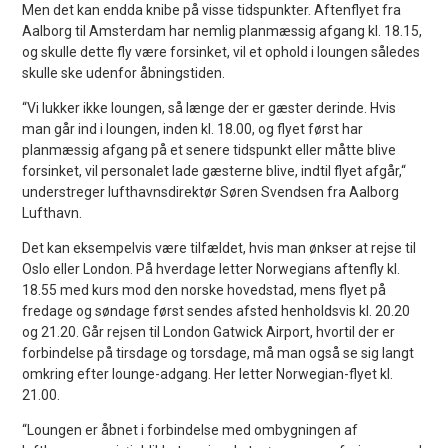
Men det kan endda knibe på visse tidspunkter. Aftenflyet fra
Aalborg til Amsterdam har nemlig planmæssig afgang kl. 18.15,
og skulle dette fly være forsinket, vil et ophold i loungen således
skulle ske udenfor åbningstiden.
“Vi lukker ikke loungen, så længe der er gæster derinde. Hvis
man går ind i loungen, inden kl. 18.00, og flyet først har
planmæssig afgang på et senere tidspunkt eller måtte blive
forsinket, vil personalet lade gæsterne blive, indtil flyet afgår,“
understreger lufthavnsdirektør Søren Svendsen fra Aalborg
Lufthavn.
Det kan eksempelvis være tilfældet, hvis man ønkser at rejse til
Oslo eller London. På hverdage letter Norwegians aftenfly kl.
18.55 med kurs mod den norske hovedstad, mens flyet på
fredage og søndage først sendes afsted henholdsvis kl. 20.20
og 21.20. Går rejsen til London Gatwick Airport, hvortil der er
forbindelse på tirsdage og torsdage, må man også se sig langt
omkring efter lounge-adgang. Her letter Norwegian-flyet kl.
21.00.
“Loungen er åbnet i forbindelse med ombygningen af