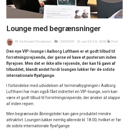
Lounge med begrænsninger
Af:
Ole Kirchert Christensen
i
NYHEDER
26. juni 2013 kl. 00:00
Print
Den nye VIP-lounge i Aalborg Lufthavn er et godt tilbud til
forretningsrejsende, der gerne vil have et pusterum inden
flyrejsen. Men det er ikke alle rejsende, der kan få gavn af
tilbuddet, blandt andet fordi loungen lukker før de sidste
internationale flyafgange.
I forbindelse med udvidelsen af terminalbygningen i Aalborg
Lufthavn har man også fået indrettet en VIP-lounge, som kan
være et godt tilbud til forretningsrejsende, der ønsker at slappe
af inden rejsen.
Men begrænsede åbningstider kan gøre produktet mindre
attraktivt. Loungen lukker nemlig allerede kl. 18.00, hvilket er før
de sidste internationale flyafgange.