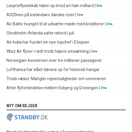
Lavprisflyselskab taber op imod en halv milliard
|
A320neo på Icelandairs danske ruter
|
Air Baltic tvunget til at udsætte møde med kreditorer
|
Stockholm-Arlanda satte rekord i juli
Air India har fundet sin nye topchef i Etiopien
Wizz Air flyver i rødt trods højere omsætning
|
Norwegian-koncernen over tre millioner passagerer
Lufthansa har slået dørene op for historisk hangar
Trods vækst: Mangler rejsemuligheder om sommeren
Atter flyforbindelse mellem Esbjerg og Groningen
|
NYT OM REJSER
Norsk krydstogtrederi satser på personalisering