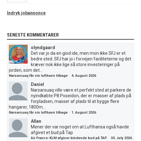
Indryk jobannonce
SENESTE KOMMENTARER
olyndgaard
Det var jo da en giod ide, men mon ikke SFJ er et
bedre sted..SFJ har jo i forvejen faciliteterne og det
kræver nok ikke lige så store investeringer på
jorden, som det...
Narsarsuaq får sin lufthavn tilbage
·
4. August 2026
Daniel
Narsarsuaq ville være et perfekt sted at parkere de
nyindkøbte P8 Poseidon, der er masser af plads på
forpladsen, masser af plads til at bygge flere
hangarer, 1800m...
Narsarsuaq får sin lufthavn tilbage
·
1. August 2026
Allan
Mener der var noget om at Lufthansa også havde
afgivet et bud på Tap
Air France-KLM afgiver bindende bud på TAP
·
30. July 2026