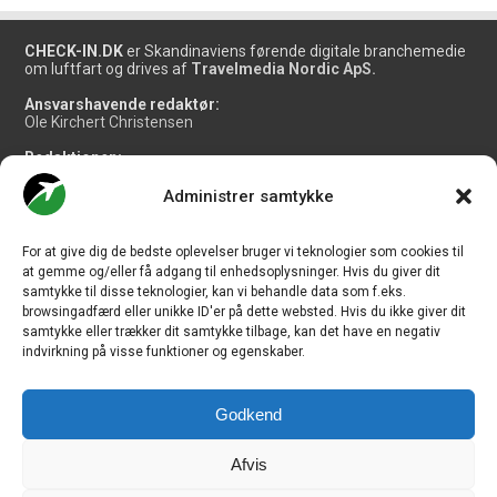
CHECK-IN.DK
er Skandinaviens førende digitale branchemedie
om luftfart og drives af
Travelmedia Nordic ApS.
Ansvarshavende redaktør:
Ole Kirchert Christensen
Redaktionen:
Christian Granhøj Skouboe
Henrik Baumgarten
Administrer samtykke
Danny Longhi Andreasen
Mathias Majlund Laursen
For at give dig de bedste oplevelser bruger vi teknologier som cookies til
Salg og jobannoncer:
at gemme og/eller få adgang til enhedsoplysninger. Hvis du giver dit
salg@travelmedianordic.com
samtykke til disse teknologier, kan vi behandle data som f.eks.
browsingadfærd eller unikke ID'er på dette websted. Hvis du ikke giver dit
samtykke eller trækker dit samtykke tilbage, kan det have en negativ
Vi tager ansvar for indholdet og er tilmeldt
indvirkning på visse funktioner og egenskaber.
Godkend
Siden er udviklet af
JHV Media Consult.
Afvis