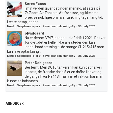
Søren Fønss
I min verden giver det ingen mening, at satse på
747 som Air Tankers. Alt for store, og ikke nær
præcise nok, ligesom hver tankning tager lang tid.
Læste netop, at der...
Nordic Seaplanes-ejer vil have brandslukningsfly
·
30. July 2026
olyndgaard
Nu er denne B747 jo taget ud af drift i 2021. Det var
for dyrt,,det er heller ikke alle steder den kan
lande..imod sætning til de mange CL 215/415 som
kan lave optankning...
Nordic Seaplanes-ejer vil have brandslukningsfly
·
28. July 2026
Peter Dahlgaard
Bestemt. Men DC10 tankeren kan kun det halve i
indsats, de franske dash 8 er en dråbe i havet og
de gange hvor N944ST har været i aktion har man
kunne se indsatsen....
Nordic Seaplanes-ejer vil have brandslukningsfly
·
28. July 2026
ANNONCER
.