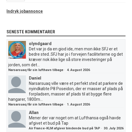
Indryk jobannonce
SENESTE KOMMENTARER
olyndgaard
Det var jo da en giod ide, men mon ikke SFJ er et
bedre sted..SFJ har jo i forvejen faciliteterne og det
kræver nok ikke lige så store investeringer på
jorden, som det...
Narsarsuaq får sin lufthavn tilbage
·
4. August 2026
Daniel
Narsarsuaq ville være et perfekt sted at parkere de
nyindkøbte P8 Poseidon, der er masser af plads på
forpladsen, masser af plads til at bygge flere
hangarer, 1800m...
Narsarsuaq får sin lufthavn tilbage
·
1. August 2026
Allan
Mener der var noget om at Lufthansa også havde
afgivet et bud på Tap
Air France-KLM afgiver bindende bud på TAP
·
30. July 2026