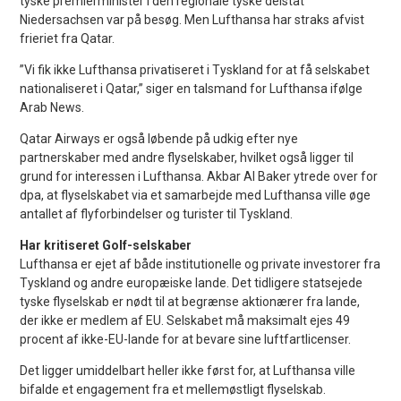
tyske premierminister i den regionale tyske delstat
Niedersachsen var på besøg. Men Lufthansa har straks afvist
frieriet fra Qatar.
”Vi fik ikke Lufthansa privatiseret i Tyskland for at få selskabet
nationaliseret i Qatar,” siger en talsmand for Lufthansa ifølge
Arab News.
Qatar Airways er også løbende på udkig efter nye
partnerskaber med andre flyselskaber, hvilket også ligger til
grund for interessen i Lufthansa. Akbar Al Baker ytrede over for
dpa, at flyselskabet via et samarbejde med Lufthansa ville øge
antallet af flyforbindelser og turister til Tyskland.
Har kritiseret Golf-selskaber
Lufthansa er ejet af både institutionelle og private investorer fra
Tyskland og andre europæiske lande. Det tidligere statsejede
tyske flyselskab er nødt til at begrænse aktionærer fra lande,
der ikke er medlem af EU. Selskabet må maksimalt ejes 49
procent af ikke-EU-lande for at bevare sine luftfartlicenser.
Det ligger umiddelbart heller ikke først for, at Lufthansa ville
bifalde et engagement fra et mellemøstligt flyselskab.