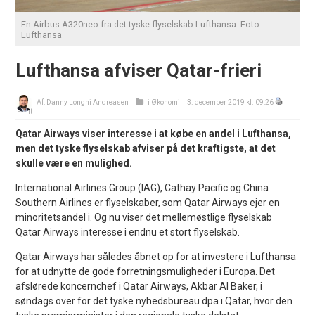
En Airbus A320neo fra det tyske flyselskab Lufthansa. Foto:
Lufthansa
Lufthansa afviser Qatar-frieri
Af:
Danny Longhi Andreasen
i
Økonomi
3. december 2019 kl. 09:26
Print
Qatar Airways viser interesse i at købe en andel i Lufthansa,
men det tyske flyselskab afviser på det kraftigste, at det
skulle være en mulighed.
International Airlines Group (IAG), Cathay Pacific og China
Southern Airlines er flyselskaber, som Qatar Airways ejer en
minoritetsandel i. Og nu viser det mellemøstlige flyselskab
Qatar Airways interesse i endnu et stort flyselskab.
Qatar Airways har således åbnet op for at investere i Lufthansa
for at udnytte de gode forretningsmuligheder i Europa. Det
afslørede koncernchef i Qatar Airways, Akbar Al Baker, i
søndags over for det tyske nyhedsbureau dpa i Qatar, hvor den