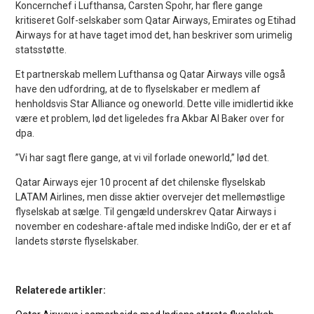
Koncernchef i Lufthansa, Carsten Spohr, har flere gange
kritiseret Golf-selskaber som Qatar Airways, Emirates og Etihad
Airways for at have taget imod det, han beskriver som urimelig
statsstøtte.
Et partnerskab mellem Lufthansa og Qatar Airways ville også
have den udfordring, at de to flyselskaber er medlem af
henholdsvis Star Alliance og oneworld. Dette ville imidlertid ikke
være et problem, lød det ligeledes fra Akbar Al Baker over for
dpa.
”Vi har sagt flere gange, at vi vil forlade oneworld,” lød det.
Qatar Airways ejer 10 procent af det chilenske flyselskab
LATAM Airlines, men disse aktier overvejer det mellemøstlige
flyselskab at sælge. Til gengæld underskrev Qatar Airways i
november en codeshare-aftale med indiske IndiGo, der er et af
landets største flyselskaber.
Relaterede artikler: