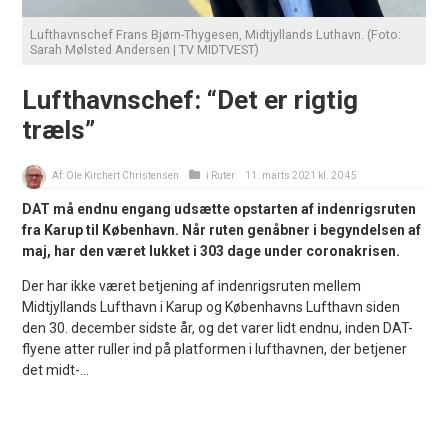
Lufthavnschef Frans Bjørn-Thygesen, Midtjyllands Luthavn. (Foto:
Sarah Mølsted Andersen | TV MIDTVEST)
Lufthavnschef: “Det er rigtig
træls”
Af:
Ole Kirchert Christensen
i
Ruter
11. marts 2021 kl. 20:45
DAT må endnu engang udsætte opstarten af indenrigsruten
fra Karup til København. Når ruten genåbner i begyndelsen af
maj, har den været lukket i 303 dage under coronakrisen.
Der har ikke været betjening af indenrigsruten mellem
Midtjyllands Lufthavn i Karup og Københavns Lufthavn siden
den 30. december sidste år, og det varer lidt endnu, inden DAT-
flyene atter ruller ind på platformen i lufthavnen, der betjener
det midt-...