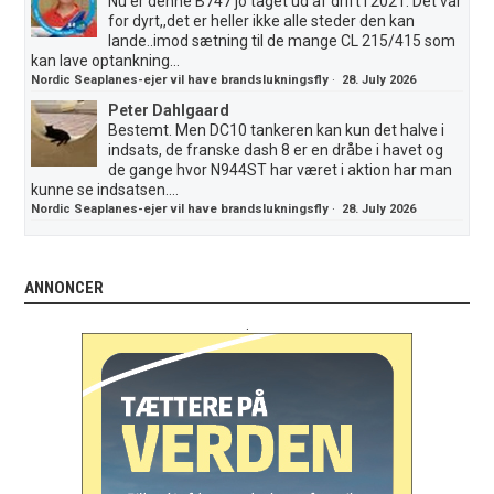
Nu er denne B747 jo taget ud af drift i 2021. Det var
for dyrt,,det er heller ikke alle steder den kan
lande..imod sætning til de mange CL 215/415 som
kan lave optankning...
Nordic Seaplanes-ejer vil have brandslukningsfly
·
28. July 2026
Peter Dahlgaard
Bestemt. Men DC10 tankeren kan kun det halve i
indsats, de franske dash 8 er en dråbe i havet og
de gange hvor N944ST har været i aktion har man
kunne se indsatsen....
Nordic Seaplanes-ejer vil have brandslukningsfly
·
28. July 2026
ANNONCER
.