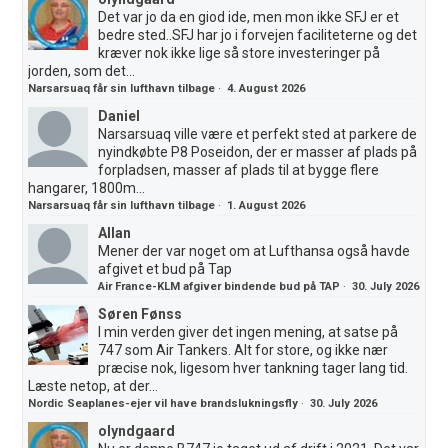
Det var jo da en giod ide, men mon ikke SFJ er et
bedre sted..SFJ har jo i forvejen faciliteterne og det
kræver nok ikke lige så store investeringer på
jorden, som det...
Narsarsuaq får sin lufthavn tilbage
·
4. August 2026
Daniel
Narsarsuaq ville være et perfekt sted at parkere de
nyindkøbte P8 Poseidon, der er masser af plads på
forpladsen, masser af plads til at bygge flere
hangarer, 1800m...
Narsarsuaq får sin lufthavn tilbage
·
1. August 2026
Allan
Mener der var noget om at Lufthansa også havde
afgivet et bud på Tap
Air France-KLM afgiver bindende bud på TAP
·
30. July 2026
Søren Fønss
I min verden giver det ingen mening, at satse på
747 som Air Tankers. Alt for store, og ikke nær
præcise nok, ligesom hver tankning tager lang tid.
Læste netop, at der...
Nordic Seaplanes-ejer vil have brandslukningsfly
·
30. July 2026
olyndgaard