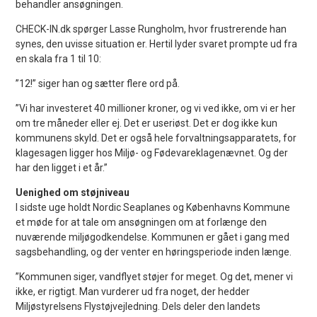
behandler ansøgningen.
CHECK-IN.dk spørger Lasse Rungholm, hvor frustrerende han
synes, den uvisse situation er. Hertil lyder svaret prompte ud fra
en skala fra 1 til 10:
”12!” siger han og sætter flere ord på.
”Vi har investeret 40 millioner kroner, og vi ved ikke, om vi er her
om tre måneder eller ej. Det er useriøst. Det er dog ikke kun
kommunens skyld. Det er også hele forvaltningsapparatets, for
klagesagen ligger hos Miljø- og Fødevareklagenævnet. Og der
har den ligget i et år.”
Uenighed om støjniveau
I sidste uge holdt Nordic Seaplanes og Københavns Kommune
et møde for at tale om ansøgningen om at forlænge den
nuværende miljøgodkendelse. Kommunen er gået i gang med
sagsbehandling, og der venter en høringsperiode inden længe.
”Kommunen siger, vandflyet støjer for meget. Og det, mener vi
ikke, er rigtigt. Man vurderer ud fra noget, der hedder
Miljøstyrelsens Flystøjvejledning. Dels deler den landets