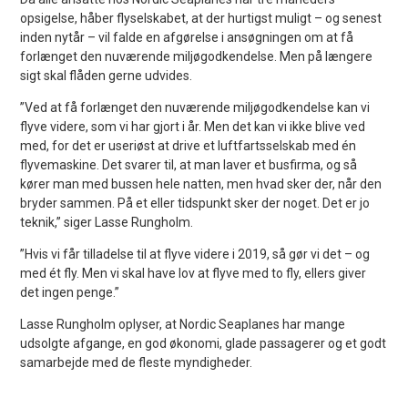
opsigelse, håber flyselskabet, at der hurtigst muligt – og senest
inden nytår – vil falde en afgørelse i ansøgningen om at få
forlænget den nuværende miljøgodkendelse. Men på længere
sigt skal flåden gerne udvides.
”Ved at få forlænget den nuværende miljøgodkendelse kan vi
flyve videre, som vi har gjort i år. Men det kan vi ikke blive ved
med, for det er useriøst at drive et luftfartsselskab med én
flyvemaskine. Det svarer til, at man laver et busfirma, og så
kører man med bussen hele natten, men hvad sker der, når den
bryder sammen. På et eller tidspunkt sker der noget. Det er jo
teknik,” siger Lasse Rungholm.
”Hvis vi får tilladelse til at flyve videre i 2019, så gør vi det – og
med ét fly. Men vi skal have lov at flyve med to fly, ellers giver
det ingen penge.”
Lasse Rungholm oplyser, at Nordic Seaplanes har mange
udsolgte afgange, en god økonomi, glade passagerer og et godt
samarbejde med de fleste myndigheder.