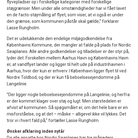
flyvepladser op i forskellige kategorier med forskellige
støjgrænser. Men under alle omstændigheder har vi fået lavet
en de facto-støjmåling af flyet, som viser, at vi også er under
den grænse, som kommunen påstår skal gælde,” forklarer
Lasse Rungholm.
Det er udelukkende den endelige miljøgodkendelse fra
Københavns Kommune, der mangler at falde på plads for Nordic
Seaplanes. Alle andre godkendelser og tilladelser er der styr på,
lyder det. Forskellen mellem Aarhus Havn og Københavns Havn
er, at vandflyet lander og ligger til helt ude på industrihavnen i
Aarhus, hvor der kun er erhverv. I København ligger flyet til ved
Nordre Toldbod, og der er kun få beboelsesejendomme på
Langelinie.
”Der ligger nogle beboelsesejendomme på Langelinie, og herfra
er der kommet klager over støj og lugt. Men størstedelen er
afvist af kommunen. Så spøgsmålet er, om det hele bare er en
misforståelse, og at det – måske – alligevel ikke vil lykkes. Det
tror vi i hvert fald på,” fortæller Lasse Rungholm.
Ønsker afklaring inden nytår
Da alle ansatte hos Nordic Seaplanes har tre måneders