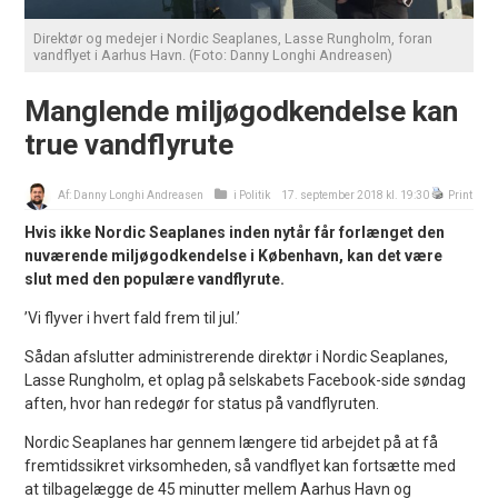
Direktør og medejer i Nordic Seaplanes, Lasse Rungholm, foran
vandflyet i Aarhus Havn. (Foto: Danny Longhi Andreasen)
Manglende miljøgodkendelse kan
true vandflyrute
Af:
Danny Longhi Andreasen
i
Politik
17. september 2018 kl. 19:30
Print
Hvis ikke Nordic Seaplanes inden nytår får forlænget den
nuværende miljøgodkendelse i København, kan det være
slut med den populære vandflyrute.
’Vi flyver i hvert fald frem til jul.’
Sådan afslutter administrerende direktør i Nordic Seaplanes,
Lasse Rungholm, et oplag på selskabets Facebook-side søndag
aften, hvor han redegør for status på vandflyruten.
Nordic Seaplanes har gennem længere tid arbejdet på at få
fremtidssikret virksomheden, så vandflyet kan fortsætte med
at tilbagelægge de 45 minutter mellem Aarhus Havn og