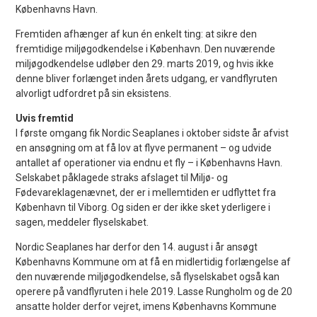
Københavns Havn.
Fremtiden afhænger af kun én enkelt ting: at sikre den
fremtidige miljøgodkendelse i København. Den nuværende
miljøgodkendelse udløber den 29. marts 2019, og hvis ikke
denne bliver forlænget inden årets udgang, er vandflyruten
alvorligt udfordret på sin eksistens.
Uvis fremtid
I første omgang fik Nordic Seaplanes i oktober sidste år afvist
en ansøgning om at få lov at flyve permanent – og udvide
antallet af operationer via endnu et fly – i Københavns Havn.
Selskabet påklagede straks afslaget til Miljø- og
Fødevareklagenævnet, der er i mellemtiden er udflyttet fra
København til Viborg. Og siden er der ikke sket yderligere i
sagen, meddeler flyselskabet.
Nordic Seaplanes har derfor den 14. august i år ansøgt
Københavns Kommune om at få en midlertidig forlængelse af
den nuværende miljøgodkendelse, så flyselskabet også kan
operere på vandflyruten i hele 2019. Lasse Rungholm og de 20
ansatte holder derfor vejret, imens Københavns Kommune