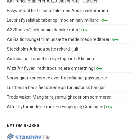
Air France etablerer A320-sæsonrute i Caribien
EasyJet-stifter hilser aftale med Apollo velkommen
Lavprisflyselskab taber op imod en halv milliard
|
A320neo på Icelandairs danske ruter
|
Air Baltic tvunget til at udsætte møde med kreditorer
|
Stockholm-Arlanda satte rekord i juli
Air India har fundet sin nye topchef i Etiopien
Wizz Air flyver i rødt trods højere omsætning
|
Norwegian-koncernen over tre millioner passagerer
Lufthansa har slået dørene op for historisk hangar
Trods vækst: Mangler rejsemuligheder om sommeren
Atter flyforbindelse mellem Esbjerg og Groningen
|
NYT OM REJSER