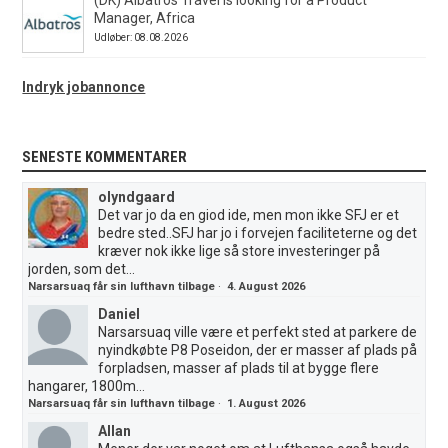
Manager, Africa
Udløber: 08.08.2026
Indryk jobannonce
SENESTE KOMMENTARER
olyndgaard
Det var jo da en giod ide, men mon ikke SFJ er et
bedre sted..SFJ har jo i forvejen faciliteterne og det
kræver nok ikke lige så store investeringer på
jorden, som det...
Narsarsuaq får sin lufthavn tilbage
·
4. August 2026
Daniel
Narsarsuaq ville være et perfekt sted at parkere de
nyindkøbte P8 Poseidon, der er masser af plads på
forpladsen, masser af plads til at bygge flere
hangarer, 1800m...
Narsarsuaq får sin lufthavn tilbage
·
1. August 2026
Allan