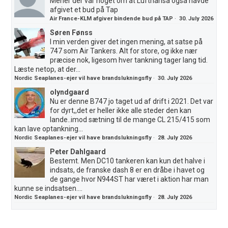
Mener der var noget om at Lufthansa også havde
afgivet et bud på Tap
Air France-KLM afgiver bindende bud på TAP
·
30. July 2026
Søren Fønss
I min verden giver det ingen mening, at satse på
747 som Air Tankers. Alt for store, og ikke nær
præcise nok, ligesom hver tankning tager lang tid.
Læste netop, at der...
Nordic Seaplanes-ejer vil have brandslukningsfly
·
30. July 2026
olyndgaard
Nu er denne B747 jo taget ud af drift i 2021. Det var
for dyrt,,det er heller ikke alle steder den kan
lande..imod sætning til de mange CL 215/415 som
kan lave optankning...
Nordic Seaplanes-ejer vil have brandslukningsfly
·
28. July 2026
Peter Dahlgaard
Bestemt. Men DC10 tankeren kan kun det halve i
indsats, de franske dash 8 er en dråbe i havet og
de gange hvor N944ST har været i aktion har man
kunne se indsatsen....
Nordic Seaplanes-ejer vil have brandslukningsfly
·
28. July 2026