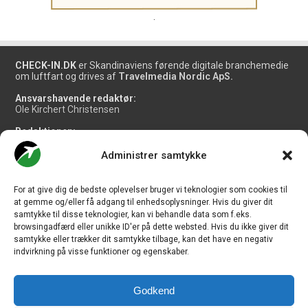
.
CHECK-IN.DK
er Skandinaviens førende digitale branchemedie
om luftfart og drives af
Travelmedia Nordic ApS.
Ansvarshavende redaktør:
Ole Kirchert Christensen
Redaktionen:
Christian Granhøj Skouboe
Henrik Baumgarten
Administrer samtykke
Danny Longhi Andreasen
Mathias Majlund Laursen
For at give dig de bedste oplevelser bruger vi teknologier som cookies til
Salg og jobannoncer:
at gemme og/eller få adgang til enhedsoplysninger. Hvis du giver dit
salg@travelmedianordic.com
samtykke til disse teknologier, kan vi behandle data som f.eks.
browsingadfærd eller unikke ID'er på dette websted. Hvis du ikke giver dit
samtykke eller trækker dit samtykke tilbage, kan det have en negativ
Vi tager ansvar for indholdet og er tilmeldt
indvirkning på visse funktioner og egenskaber.
Godkend
Siden er udviklet af
JHV Media Consult.