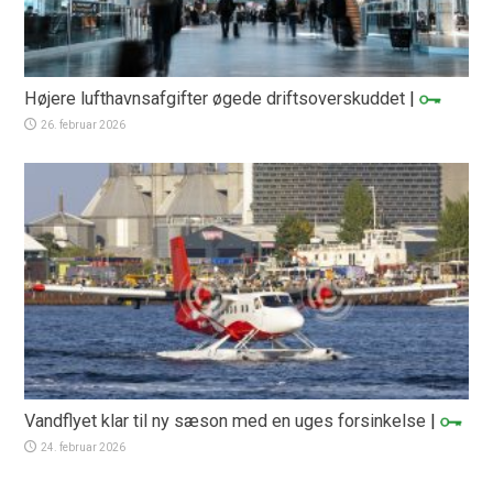
Højere lufthavnsafgifter øgede driftsoverskuddet
|
26. februar 2026
Vandflyet klar til ny sæson med en uges forsinkelse
|
24. februar 2026