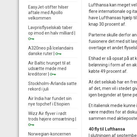
Lufthansa kan meget vel v
EasyJet-stifter hilser
flere internationale og i
aftale med Apollo
have Lufthansas hjælp til
velkommen
knap 30 procent af.
Lavprisflyselskab taber
op imod en halv milliard
|
Parterne skulle derfor an
fusionere det med sit la
overtage et andet flysels
A320neo på Icelandairs
danske ruter
|
Etihad er så opsat på at 
Air Baltic tvunget til at
belønning i form af en akt
udsætte møde med
købte 49 procent af.
kreditorer
|
At det selskab har en fre
Stockholm-Arlanda satte
af det, men vil i stedet g
rekord i juli
igen begynder at tjene p
Air India har fundet sin
nye topchef i Etiopien
Et italiensk medie kunne i
være mødtes for at disku
Wizz Air flyver i rødt
sammen med aktieposten. 
trods højere omsætning
|
40 fly til Lufthansa
Norwegian-koncernen
I slutningen af september