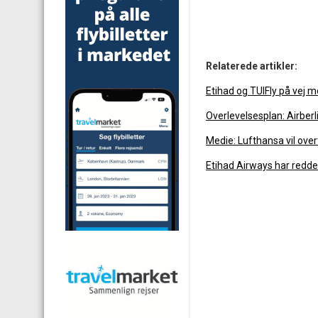
Relaterede artikler:
Etihad og TUIFly på vej m
Overlevelsesplan: Airberli
Medie: Lufthansa vil overt
Etihad Airways har reddet