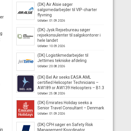
(DK) Air Alsie søger
salgsmedarbejder til VIP-charter
flyvning
jer
Udløber: 01.09.2026
(DK) Jysk Rejsebureau søger
og
rejsekonsulenter til salgskontorer i
t
hele landet
Udløber: 10.09.2026
(DK) Logistikmedarbejder til
Jettimes tekniske afdeling
Udløber: 20.08.2026
(DK) Bel Air seeks EASA AML
certified Helicopter Technicians –
g
AW189 or AW139 Helicopters – B1.3
Udløber: 25.08.2026
(DK) Emirates Holiday seeks a
Senior Travel Consultant – Denmark
Udløber: 01.09.2026
(DK) CPH søger en Safety Risk
in
Management Koordinator