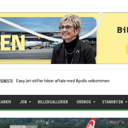
SENESTE:
Air France etablerer A320-sæ
SARKIV
JOB
BILLEDGALLERIER
ORDBOG
STANDBY.DK