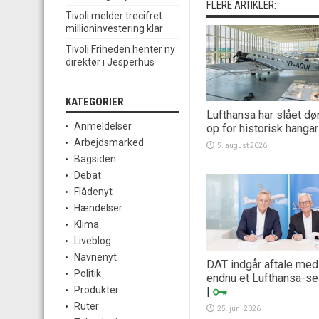
FLERE ARTIKLER:
Tivoli melder trecifret
millioninvestering klar
Tivoli Friheden henter ny
direktør i Jesperhus
KATEGORIER
Lufthansa har slået dø
Anmeldelser
op for historisk hangar
Arbejdsmarked
5. august 2026
Bagsiden
Debat
Flådenyt
Hændelser
Klima
Liveblog
Navnenyt
DAT indgår aftale med
Politik
endnu et Lufthansa-se
Produkter
|
Ruter
25. juni 2026