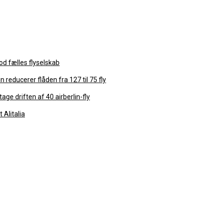
od fælles flyselskab
n reducerer flåden fra 127 til 75 fly
age driften af 40 airberlin-fly
 Alitalia