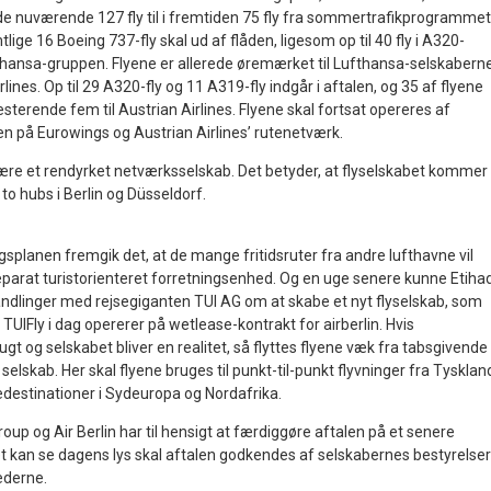
 de nuværende 127 fly til i fremtiden 75 fly fra sommertrafikprogrammet
lige 16 Boeing 737-fly skal ud af flåden, ligesom op til 40 fly i A320-
ufthansa-gruppen. Flyene er allerede øremærket til Lufthansa-selskabern
ines. Op til 29 A320-fly og 11 A319-fly indgår i aftalen, og 35 af flyene
esterende fem til Austrian Airlines. Flyene skal fortsat opereres af
en på Eurowings og Austrian Airlines’ rutenetværk.
ære et rendyrket netværksselskab. Det betyder, at flyselskabet kommer t
to hubs i Berlin og Düsseldorf.
I
splanen fremgik det, at de mange fritidsruter fra andre lufthavne vil
separat turistorienteret forretningsenhed. Og en uge senere kunne Etiha
handlinger med rejsegiganten TUI AG om at skabe et nyt flyselskab, som
 TUIFly i dag opererer på wetlease-kontrakt for airberlin. Hvis
gt og selskabet bliver en realitet, så flyttes flyene væk fra tabsgivende
e selskab. Her skal flyene bruges til punkt-til-punkt flyvninger fra Tysklan
iedestinationer i Sydeuropa og Nordafrika.
roup og Air Berlin har til hensigt at færdiggøre aftalen på et senere
et kan se dagens lys skal aftalen godkendes af selskabernes bestyrelser
derne.