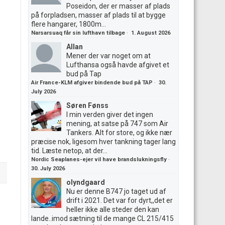
Poseidon, der er masser af plads
på forpladsen, masser af plads til at bygge
flere hangarer, 1800m...
Narsarsuaq får sin lufthavn tilbage
·
1. August 2026
Allan
Mener der var noget om at
Lufthansa også havde afgivet et
bud på Tap
Air France-KLM afgiver bindende bud på TAP
·
30.
July 2026
Søren Fønss
I min verden giver det ingen
mening, at satse på 747 som Air
Tankers. Alt for store, og ikke nær
præcise nok, ligesom hver tankning tager lang
tid. Læste netop, at der...
Nordic Seaplanes-ejer vil have brandslukningsfly
·
30. July 2026
olyndgaard
Nu er denne B747 jo taget ud af
drift i 2021. Det var for dyrt,,det er
heller ikke alle steder den kan
lande..imod sætning til de mange CL 215/415