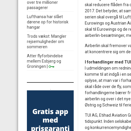
over tre millioner
skal reducere flåden fra
passagerer
2017. Det betyder, at samt
Lufthansa har slået
serien skal overgå til L
dørene op for historisk
Eurowings og Austrian Airl
hangar
skal til Eurowings og de r
airberlin-besætninger, m
Trods vækst: Mangler
rejsemuligheder om
Airberlin skal fremover v
sommeren
at koncentrere sig om de 
Atter flyforbindelse
mellem Esbjerg og
I forhandlinger med TU
Groningen
|
I udmeldingen om redning
komme til at indgå i en 
oplyse, at man var i for
skal råde over de fly, som
.
forhandlingerne bærer fru
airberlin og over i det ny
Østrig og Schweiz til fer
TUI AG, Etihad Aviation G
tidspunkt. Inden selskab
og konkurrencemyndighe