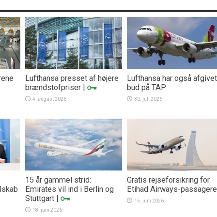
rene
Lufthansa presset af højere
Lufthansa har også afgivet
brændstofpriser
|
bud på TAP
4. august 2026
30. juli 2026
15 år gammel strid:
Gratis rejseforsikring for
lskab
Emirates vil ind i Berlin og
Etihad Airways-passagere
Stuttgart
|
15. juni 2026
18. juni 2026