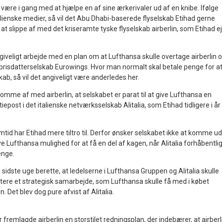
ære i gang med at hjælpe en af sine ærkerivaler ud af en knibe. Ifølge
talienske medier, så vil det Abu Dhabi-baserede flyselskab Etihad gerne
 at slippe af med det kriseramte tyske flyselskab airberlin, som Etihad e
giveligt arbejde med en plan om at Lufthansa skulle overtage airberlin 
vprisdatterselskab Eurowings. Hvor man normalt skal betale penge for a
kab, så vil det angiveligt være anderledes her.
komme af med airberlin, at selskabet er parat til at give Lufthansa en
iepost i det italienske netværksselskab Alitalia, som Etihad tidligere i år
mtid har Etihad mere tiltro til. Derfor ønsker selskabet ikke at komme ud
ive Lufthansa mulighed for at få en del af kagen, når Alitalia forhåbentli
enge.
 sidste uge berette, at ledelserne i Lufthansa Gruppen og Alitalia skulle
tere et strategisk samarbejde, som Lufthansa skulle få med i købet
Det blev dog pure afvist af Alitalia.
 fremlagde airberlin en storstilet redningsplan, der indebærer, at airberl