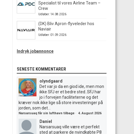
Specialist til vores Airline Team –
Crew
Udløber: 14.08.2026
(DK) Bliv Apron-flyveleder hos
Naviair
Udløber: 01.09.2026
Indryk jobannonce
SENESTE KOMMENTARER
olyndgaard
Det var jo da en giod ide, men mon
ikke SFJ er et bedre sted..SFJ har
jo i forvejen faciliteterne og det
kræver nok ikke lige så store investeringer på
jorden, som det...
Narsarsuaq får sin lufthavn tilbage
·
4. August 2026
Daniel
Narsarsuaq ville være et perfekt
sted at parkere de nyindkøbte P8