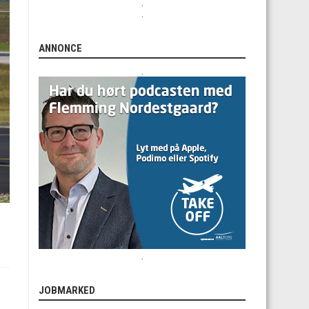
.
.
ANNONCE
.
.
JOBMARKED