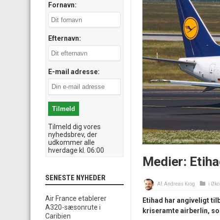
Fornavn:
Efternavn:
E-mail adresse:
Tilmeld dig vores
nyhedsbrev, der
udkommer alle
hverdage kl. 06:00
Medier: Etihad
SENESTE NYHEDER
Af:
Andreas Krog
i
Øko
Air France etablerer
Etihad har angiveligt til
A320-sæsonrute i
kriseramte airberlin, s
Caribien