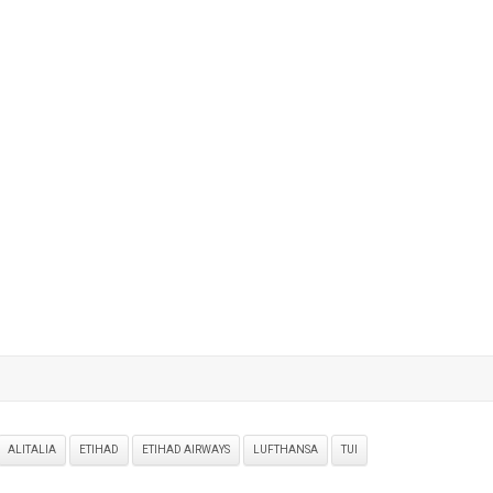
ALITALIA
ETIHAD
ETIHAD AIRWAYS
LUFTHANSA
TUI