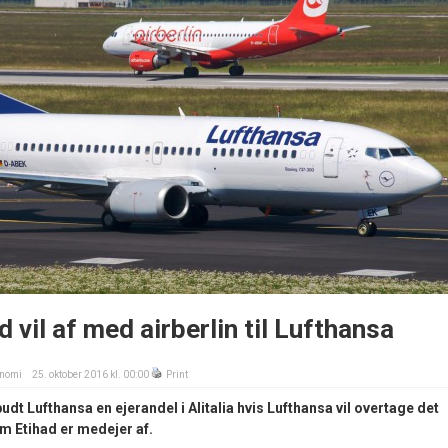
 vil af med airberlin til Lufthansa
nomi
25. oktober 2016 kl. 00:00
Print
budt Lufthansa en ejerandel i Alitalia hvis Lufthansa vil overtage det
om Etihad er medejer af.