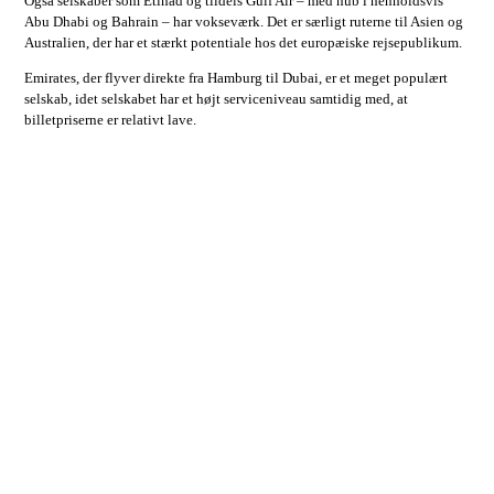
Også selskaber som Etihad og tildels Gulf Air – med hub i henholdsvis
Abu Dhabi og Bahrain – har vokseværk. Det er særligt ruterne til Asien og
Australien, der har et stærkt potentiale hos det europæiske rejsepublikum.
Emirates, der flyver direkte fra Hamburg til Dubai, er et meget populært
selskab, idet selskabet har et højt serviceniveau samtidig med, at
billetpriserne er relativt lave.