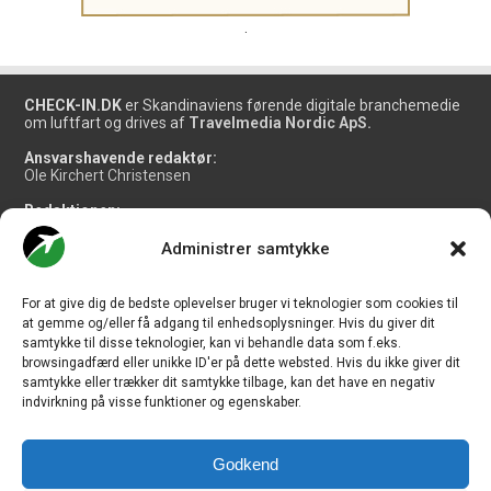
.
CHECK-IN.DK
er Skandinaviens førende digitale branchemedie
om luftfart og drives af
Travelmedia Nordic ApS.
Ansvarshavende redaktør:
Ole Kirchert Christensen
Redaktionen:
Christian Granhøj Skouboe
Henrik Baumgarten
Administrer samtykke
Danny Longhi Andreasen
Mathias Majlund Laursen
For at give dig de bedste oplevelser bruger vi teknologier som cookies til
Salg og jobannoncer:
at gemme og/eller få adgang til enhedsoplysninger. Hvis du giver dit
salg@travelmedianordic.com
samtykke til disse teknologier, kan vi behandle data som f.eks.
browsingadfærd eller unikke ID'er på dette websted. Hvis du ikke giver dit
samtykke eller trækker dit samtykke tilbage, kan det have en negativ
Vi tager ansvar for indholdet og er tilmeldt
indvirkning på visse funktioner og egenskaber.
Godkend
Siden er udviklet af
JHV Media Consult.