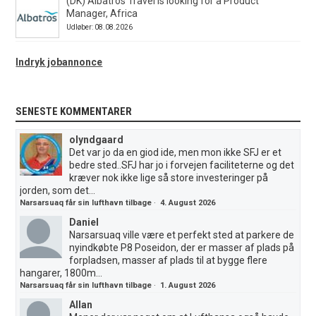
(DK) Albatros Travel is looking for a Product
Manager, Africa
Udløber: 08.08.2026
Indryk jobannonce
SENESTE KOMMENTARER
olyndgaard
Det var jo da en giod ide, men mon ikke SFJ er et
bedre sted..SFJ har jo i forvejen faciliteterne og det
kræver nok ikke lige så store investeringer på
jorden, som det...
Narsarsuaq får sin lufthavn tilbage
·
4. August 2026
Daniel
Narsarsuaq ville være et perfekt sted at parkere de
nyindkøbte P8 Poseidon, der er masser af plads på
forpladsen, masser af plads til at bygge flere
hangarer, 1800m...
Narsarsuaq får sin lufthavn tilbage
·
1. August 2026
Allan