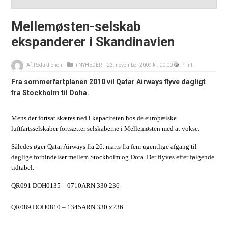
Mellemøsten-selskab
ekspanderer i Skandinavien
Af:
Redaktionen
i
NYHEDER
23. november 2009 kl. 00:00
Print
Fra sommerfartplanen 2010 vil Qatar Airways flyve dagligt
fra Stockholm til Doha.
Mens der fortsat skæres ned i kapaciteten hos de europæiske
luftfartsselskaber fortsætter selskaberne i Mellemøsten med at vokse.
Således øger Qatar Airways fra 26. marts fra fem ugentlige afgang til
daglige forbindelser mellem Stockholm og Dota. Der flyves efter følgende
tidtabel:
QR091 DOH0135 – 0710ARN 330 236
QR089 DOH0810 – 1345ARN 330 x236