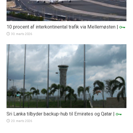
10 procent af interkontinental trafik via Mellemøsten
|
30. marts 2026
Sri Lanka tilbyder backup-hub til Emirates og Qatar
|
20. marts 2026