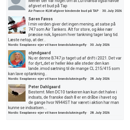
Mener der var noget om at Lufthansa også havde
afgivet et bud på Tap
Air France-KLM afgiver bindende bud på TAP
·
30. July 2026
Søren Fønss
I min verden giver det ingen mening, at satse på
747 som Air Tankers. Alt for store, og ikke nær
præcise nok, ligesom hver tankning tager lang tid.
Læste netop, at der...
Nordic Seaplanes-ejer vil have brandslukningsfly
·
30. July 2026
olyndgaard
Nu er denne B747 jo taget ud af drift i 2021. Det var
for dyrt,,det er heller ikke alle steder den kan
lande..imod sætning til de mange CL 215/415 som
kan lave optankning...
Nordic Seaplanes-ejer vil have brandslukningsfly
·
28. July 2026
Peter Dahlgaard
Bestemt. Men DC10 tankeren kan kun det halve i
indsats, de franske dash 8 er en dråbe i havet og
de gange hvor N944ST har været i aktion har man
kunne se indsatsen....
Nordic Seaplanes-ejer vil have brandslukningsfly
·
28. July 2026