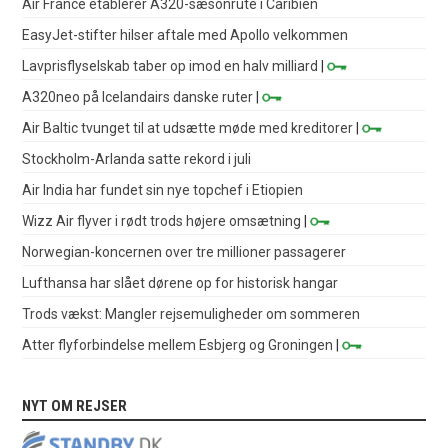
Air France etablerer A320-sæsonrute i Caribien
EasyJet-stifter hilser aftale med Apollo velkommen
Lavprisflyselskab taber op imod en halv milliard
|
A320neo på Icelandairs danske ruter
|
Air Baltic tvunget til at udsætte møde med kreditorer
|
Stockholm-Arlanda satte rekord i juli
Air India har fundet sin nye topchef i Etiopien
Wizz Air flyver i rødt trods højere omsætning
|
Norwegian-koncernen over tre millioner passagerer
Lufthansa har slået dørene op for historisk hangar
Trods vækst: Mangler rejsemuligheder om sommeren
Atter flyforbindelse mellem Esbjerg og Groningen
|
NYT OM REJSER