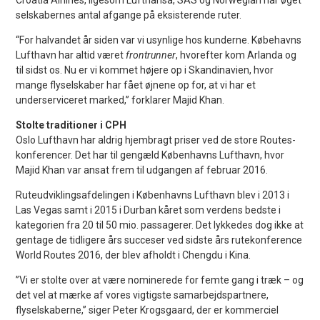
selskabernes antal afgange på eksisterende ruter.
“For halvandet år siden var vi usynlige hos kunderne. Købehavns
Lufthavn har altid været
frontrunner
, hvorefter kom Arlanda og
til sidst os. Nu er vi kommet højere op i Skandinavien, hvor
mange flyselskaber har fået øjnene op for, at vi har et
underserviceret marked,” forklarer Majid Khan.
Stolte traditioner i CPH
Oslo Lufthavn har aldrig hjembragt priser ved de store Routes-
konferencer. Det har til gengæld Københavns Lufthavn, hvor
Majid Khan var ansat frem til udgangen af februar 2016.
Ruteudviklingsafdelingen i Københavns Lufthavn blev i 2013 i
Las Vegas samt i 2015 i Durban kåret som verdens bedste i
kategorien fra 20 til 50 mio. passagerer. Det lykkedes dog ikke at
gentage de tidligere års succeser ved sidste års rutekonference
World Routes 2016, der blev afholdt i Chengdu i Kina.
”Vi er stolte over at være nominerede for femte gang i træk – og
det vel at mærke af vores vigtigste samarbejdspartnere,
flyselskaberne,” siger Peter Krogsgaard, der er kommerciel