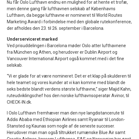
Nu får Oslo Lufthavn endnu en mulighed for at hente et trofæ,
men denne gang får lufthavnen selskab af Københavns
Lufthavn, da begge lufthavne er nomineret til World Routes
Marketing Award i forbindelse med den globale rutekonference,
der afholdes den 23. til 26. september i Barcelona.
Underserviceret marked
Ved prisuddelingen i Barcelona møder Oslo atter lufthavnene
fra München og Athen, og herudover er Dublin Airport og
Vancouver International Airport også kommet med i det fine
selskab.
“Vi er glade for at være nomineret. Det er et klap på skulderen til
hele teamet og vores kunder at vi kan komme med blandt de
seks bedste blandt verdens største lufthavne,” siger Majid Kahn,
ruteudviklingschef hos den norske lufthavnsoperatør Avinor, til
CHECK-IN.dk.
I Oslo Lufthavn fremhæver man den nye langdistancerute til
Addis Ababa med Ethiopian Airlines samt Ryanair til London-
Stansted og Kaunas som nogle af de seneste succeser.
Herudover man man også tiltrukket rumænske Blue Air samt
Croatia Airlines, ligesom Lufthansa, SAS og Norwegian har øget