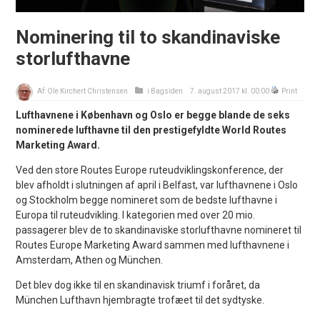
Nominering til to skandinaviske
storlufthavne
Af:
Ole Kirchert Christensen
i
Bagsiden
7. august 2017 kl. 00:00
Print
Lufthavnene i København og Oslo er begge blande de seks
nominerede lufthavne til den prestigefyldte World Routes
Marketing Award.
Ved den store Routes Europe ruteudviklingskonference, der
blev afholdt i slutningen af april i Belfast, var lufthavnene i Oslo
og Stockholm begge nomineret som de bedste lufthavne i
Europa til ruteudvikling. I kategorien med over 20 mio.
passagerer blev de to skandinaviske storlufthavne nomineret til
Routes Europe Marketing Award sammen med lufthavnene i
Amsterdam, Athen og München.
Det blev dog ikke til en skandinavisk triumf i foråret, da
München Lufthavn hjembragte trofæet til det sydtyske.