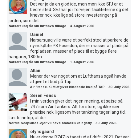
Det var jo da en giod ide, men mon ikke SFJ er et
bedre sted..SFJ har jo i forvejen faciliteterne og det
kræver nok ikke lige så store investeringer på
jorden, som det...
Narsarsuaq får sin lufthavn tilbage
·
4. August 2026
Daniel
Narsarsuaq ville være et perfekt sted at parkere de
nyindkøbte P8 Poseidon, der er masser af plads på
forpladsen, masser af plads til at bygge flere
hangarer, 1800m...
Narsarsuaq får sin lufthavn tilbage
·
1. August 2026
Allan
Mener der var noget om at Lufthansa også havde
afgivet et bud på Tap
Air France-KLM afgiver bindende bud på TAP
·
30. July 2026
Søren Fønss
I min verden giver det ingen mening, at satse på
747 som Air Tankers. Alt for store, og ikke nær
præcise nok, ligesom hver tankning tager lang tid.
Læste netop, at der...
Nordic Seaplanes-ejer vil have brandslukningsfly
·
30. July 2026
olyndgaard
Nu er denne B747 jo taget ud af drift i 2021. Det var