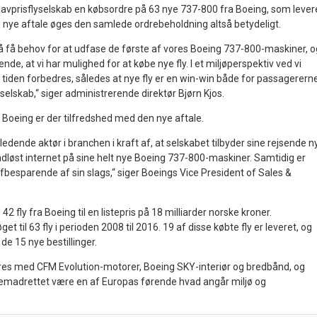
 lavprisflyselskab en købsordre på 63 nye 737-800 fra Boeing, som lever
 nye aftale øges den samlede ordrebeholdning altså betydeligt.
gså få behov for at udfase de første af vores Boeing 737-800-maskiner, o
ende, at vi har mulighed for at købe nye fly. I et miljøperspektiv ved vi
tiden forbedres, således at nye fly er en win-win både for passagererne
 selskab,“ siger administrerende direktør Bjørn Kjos.
Boeing er der tilfredshed med den nye aftale.
ledende aktør i branchen i kraft af, at selskabet tilbyder sine rejsende n
ådløst internet på sine helt nye Boeing 737-800-maskiner. Samtidig er
besparende af sin slags,“ siger Boeings Vice President of Sales &
42 fly fra Boeing til en listepris på 18 milliarder norske kroner.
et til 63 fly i perioden 2008 til 2016. 19 af disse købte fly er leveret, og
de 15 nye bestillinger.
eres med CFM Evolution-motorer, Boeing SKY-interiør og bredbånd, og
fremadrettet være en af Europas førende hvad angår miljø og