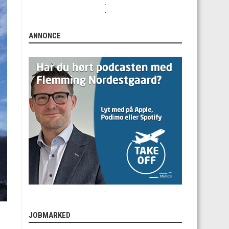
.
.
ANNONCE
.
.
JOBMARKED