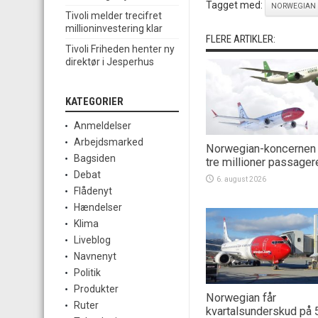
Tagget med:
NORWEGIAN
Tivoli melder trecifret
millioninvestering klar
FLERE ARTIKLER:
Tivoli Friheden henter ny
direktør i Jesperhus
KATEGORIER
Anmeldelser
Arbejdsmarked
Norwegian-koncernen
Bagsiden
tre millioner passager
Debat
6. august 2026
Flådenyt
Hændelser
Klima
Liveblog
Navnenyt
Politik
Produkter
Norwegian får
Ruter
kvartalsunderskud på 