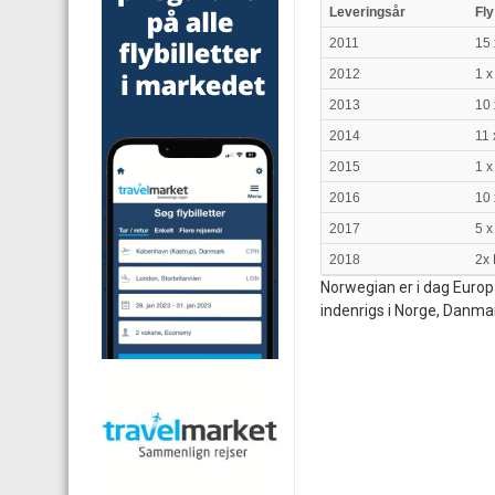
Leveringsår
Fly
2011
15 
2012
1 x
2013
10 
2014
11 
2015
1 x
2016
10 
2017
5 x
2018
2x
Norwegian er i dag Europa
indenrigs i Norge, Danmar