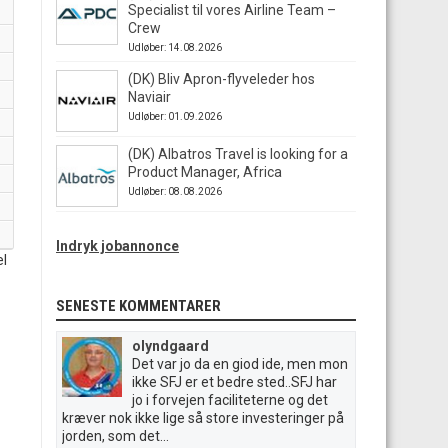
Specialist til vores Airline Team –
Crew
Udløber: 14.08.2026
(DK) Bliv Apron-flyveleder hos
Naviair
Udløber: 01.09.2026
(DK) Albatros Travel is looking for a
Product Manager, Africa
Udløber: 08.08.2026
Indryk jobannonce
el
SENESTE KOMMENTARER
olyndgaard
Det var jo da en giod ide, men mon
ikke SFJ er et bedre sted..SFJ har
jo i forvejen faciliteterne og det
kræver nok ikke lige så store investeringer på
jorden, som det...