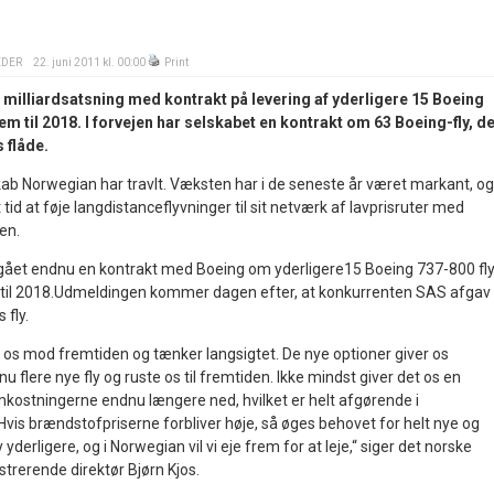
EDER
22. juni 2011 kl. 00:00
Print
milliardsatsning med kontrakt på levering af yderligere 15 Boeing
rem til 2018. I forvejen har selskabet en kontrakt om 63 Boeing-fly, d
s flåde.
kab Norwegian har travlt. Væksten har i de seneste år været markant, og
tid at føje langdistanceflyvninger til sit netværk af lavprisruter med
en.
gået endnu en kontrakt med Boeing om yderligere15 Boeing 737-800 fly
5 til 2018.Udmeldingen kommer dagen efter, at konkurrenten SAS afgav
 fly.
i os mod fremtiden og tænker langsigtet. De nye optioner giver os
u flere nye fly og ruste os til fremtiden. Ikke mindst giver det os en
mkostningerne endnu længere ned, hvilket er helt afgørende i
vis brændstofpriserne forbliver høje, så øges behovet for helt nye og
erligere, og i Norwegian vil vi eje frem for at leje,“ siger det norske
strerende direktør Bjørn Kjos.