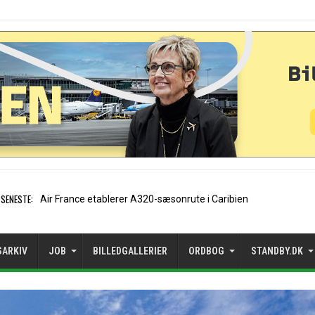
SENESTE:
EasyJet-stifter hilse
SARKIV
JOB
BILLEDGALLERIER
ORDBOG
STANDBY.DK