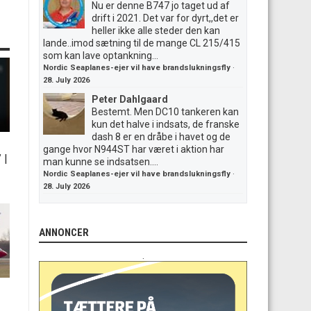
Nu er denne B747 jo taget ud af
drift i 2021. Det var for dyrt,,det er
heller ikke alle steder den kan
lande..imod sætning til de mange CL 215/415
som kan lave optankning...
Nordic Seaplanes-ejer vil have brandslukningsfly
·
28. July 2026
Peter Dahlgaard
Bestemt. Men DC10 tankeren kan
kun det halve i indsats, de franske
dash 8 er en dråbe i havet og de
gange hvor N944ST har været i aktion har
”
|
man kunne se indsatsen....
Nordic Seaplanes-ejer vil have brandslukningsfly
·
28. July 2026
ANNONCER
.