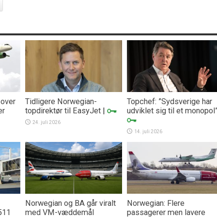
 over
Tidligere Norwegian-
Topchef: ”Sydsverige har
er
topdirektør til EasyJet
|
udviklet sig til et monopol
24. juli 2026
14. juli 2026
Norwegian og BA går viralt
Norwegian: Flere
511
med VM-væddemål
passagerer men lavere