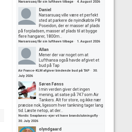
Narsarsuaq får sin lufthavn tilbage
·
4. August 2026
Daniel
Narsarsuaq ville være et perfekt
sted at parkere de nyindkøbte P8
Poseidon, der er masser af plads
på forpladsen, masser af plads til at bygge
flere hangarer, 1800m...
Narsarsuaq får sin lufthavn tilbage
·
1. August 2026
Allan
Mener der var noget om at
Lufthansa også havde afgivet et
bud på Tap
Air France-KLM afgiver bindende bud på TAP
·
30.
July 2026
Søren Fønss
I min verden giver det ingen
mening, at satse på 747 som Air
Tankers. Alt for store, og ikke nær
præcise nok, ligesom hver tankning tager lang
tid. Læste netop, at der...
Nordic Seaplanes-ejer vil have brandslukningsfly
·
30. July 2026
olyndgaard