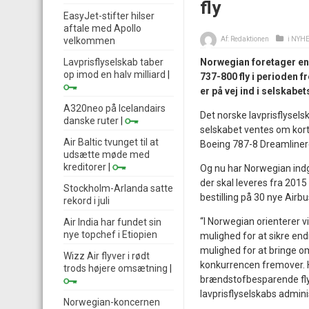
fly
EasyJet-stifter hilser
aftale med Apollo
Af:
Redaktionen
i
NYH
velkommen
Norwegian foretager en 
Lavprisflyselskab taber
op imod en halv milliard
|
737-800 fly i perioden f
er på vej ind i selskabet
A320neo på Icelandairs
Det norske lavprisflysels
danske ruter
|
selskabet ventes om kort 
Air Baltic tvunget til at
Boeing 787-8 Dreamliner
udsætte møde med
kreditorer
|
Og nu har Norwegian ind
der skal leveres fra 201
Stockholm-Arlanda satte
bestilling på 30 nye Airbus
rekord i juli
“I Norwegian orienterer v
Air India har fundet sin
nye topchef i Etiopien
mulighed for at sikre endn
mulighed for at bringe o
Wizz Air flyver i rødt
konkurrencen fremover. H
trods højere omsætning
|
brændstofbesparende fly yd
lavprisflyselskabs admini
Norwegian-koncernen