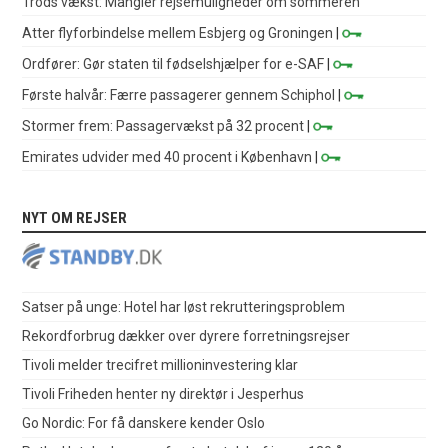
Trods vækst: Mangler rejsemuligheder om sommeren
Atter flyforbindelse mellem Esbjerg og Groningen
|
Ordfører: Gør staten til fødselshjælper for e-SAF
|
Første halvår: Færre passagerer gennem Schiphol
|
Stormer frem: Passagervækst på 32 procent
|
Emirates udvider med 40 procent i København
|
NYT OM REJSER
Satser på unge: Hotel har løst rekrutteringsproblem
Rekordforbrug dækker over dyrere forretningsrejser
Tivoli melder trecifret millioninvestering klar
Tivoli Friheden henter ny direktør i Jesperhus
Go Nordic: For få danskere kender Oslo