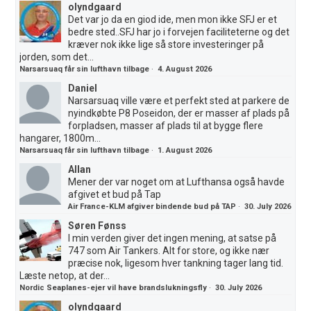
olyndgaard
Det var jo da en giod ide, men mon ikke SFJ er et
bedre sted..SFJ har jo i forvejen faciliteterne og det
kræver nok ikke lige så store investeringer på
jorden, som det...
Narsarsuaq får sin lufthavn tilbage
·
4. August 2026
Daniel
Narsarsuaq ville være et perfekt sted at parkere de
nyindkøbte P8 Poseidon, der er masser af plads på
forpladsen, masser af plads til at bygge flere
hangarer, 1800m...
Narsarsuaq får sin lufthavn tilbage
·
1. August 2026
Allan
Mener der var noget om at Lufthansa også havde
afgivet et bud på Tap
Air France-KLM afgiver bindende bud på TAP
·
30. July 2026
Søren Fønss
I min verden giver det ingen mening, at satse på
747 som Air Tankers. Alt for store, og ikke nær
præcise nok, ligesom hver tankning tager lang tid.
Læste netop, at der...
Nordic Seaplanes-ejer vil have brandslukningsfly
·
30. July 2026
olyndgaard