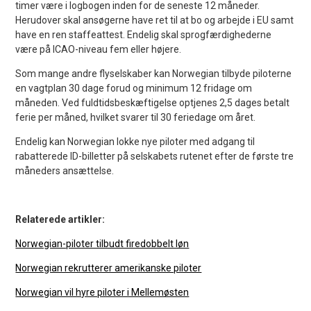
timer være i logbogen inden for de seneste 12 måneder.
Herudover skal ansøgerne have ret til at bo og arbejde i EU samt
have en ren staffeattest. Endelig skal sprogfærdighederne
være på ICAO-niveau fem eller højere.
Som mange andre flyselskaber kan Norwegian tilbyde piloterne
en vagtplan 30 dage forud og minimum 12 fridage om
måneden. Ved fuldtidsbeskæftigelse optjenes 2,5 dages betalt
ferie per måned, hvilket svarer til 30 feriedage om året.
Endelig kan Norwegian lokke nye piloter med adgang til
rabatterede ID-billetter på selskabets rutenet efter de første tre
måneders ansættelse.
Relaterede artikler:
Norwegian-piloter tilbudt firedobbelt løn
Norwegian rekrutterer amerikanske piloter
Norwegian vil hyre piloter i Mellemøsten