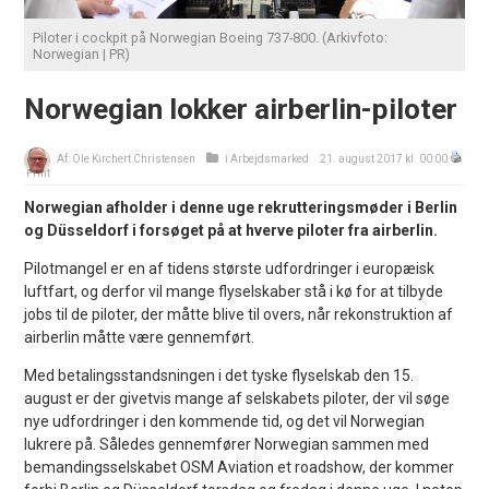
Piloter i cockpit på Norwegian Boeing 737-800. (Arkivfoto:
Norwegian | PR)
Norwegian lokker airberlin-piloter
Af:
Ole Kirchert Christensen
i
Arbejdsmarked
21. august 2017 kl. 00:00
Print
Norwegian afholder i denne uge rekrutteringsmøder i Berlin
og Düsseldorf i forsøget på at hverve piloter fra airberlin.
Pilotmangel er en af tidens største udfordringer i europæisk
luftfart, og derfor vil mange flyselskaber stå i kø for at tilbyde
jobs til de piloter, der måtte blive til overs, når rekonstruktion af
airberlin måtte være gennemført.
Med betalingsstandsningen i det tyske flyselskab den 15.
august er der givetvis mange af selskabets piloter, der vil søge
nye udfordringer i den kommende tid, og det vil Norwegian
lukrere på. Således gennemfører Norwegian sammen med
bemandingsselskabet OSM Aviation et roadshow, der kommer