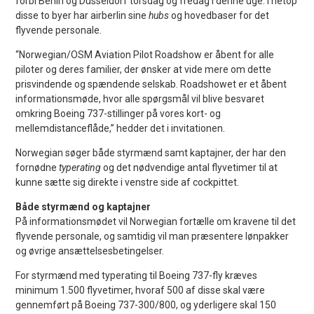
forbi Berlin og Düsseldorf torsdag og fredag i denne uge. I netop
disse to byer har airberlin sine
hubs
og hovedbaser for det
flyvende personale.
“Norwegian/OSM Aviation Pilot Roadshow er åbent for alle
piloter og deres familier, der ønsker at vide mere om dette
prisvindende og spændende selskab. Roadshowet er et åbent
informationsmøde, hvor alle spørgsmål vil blive besvaret
omkring Boeing 737-stillinger på vores kort- og
mellemdistanceflåde,” hedder det i invitationen.
Norwegian søger både styrmænd samt kaptajner, der har den
fornødne
typerating
og det nødvendige antal flyvetimer til at
kunne sætte sig direkte i venstre side af cockpittet.
Både styrmænd og kaptajner
På informationsmødet vil Norwegian fortælle om kravene til det
flyvende personale, og samtidig vil man præsentere lønpakker
og øvrige ansættelsesbetingelser.
For styrmænd med typerating til Boeing 737-fly kræves
minimum 1.500 flyvetimer, hvoraf 500 af disse skal være
gennemført på Boeing 737-300/800, og yderligere skal 150