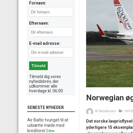
Fornavn:
Efternavn:
E-mail adresse:
Tilmeld dig vores
nyhedsbrev, der
udkommer alle
hverdage kl. 06:00
Norwegian øg
SENESTE NYHEDER
Af:
Redaktionen
i
NYH
Air Baltic tvunget til at
Det norske lavprisflyse
udsætte møde med
yderligere 15 eksemplar
kreditorer
|