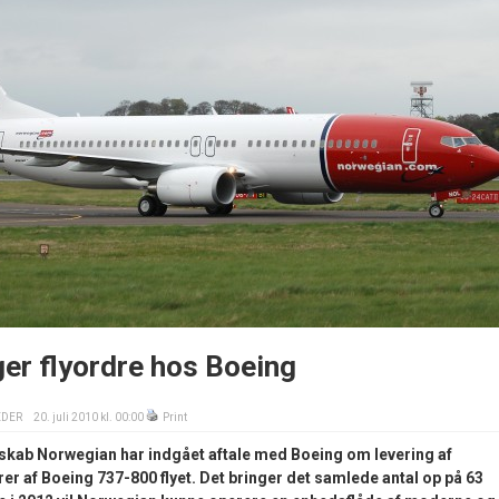
er flyordre hos Boeing
EDER
20. juli 2010 kl. 00:00
Print
lskab Norwegian har indgået aftale med Boeing om levering af
er af Boeing 737-800 flyet. Det bringer det samlede antal op på 63