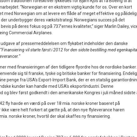
som traditionen foreskriver lykkedes for Bjørn Kjos at få Boeing til at
marbejdet. “Norwegian er en ekstrem vigtig kunde for os. Over en kort
et med Norwegian om at levere en flåde af meget effektive og pålideli
 der underbygger deres vækststrategi. Norwegians succes på det
evis på deres fokus og på 737’ernes kvaliteter,“ siger Marlin Dailey, vic
oeing Commercial Airplanes.
ke udgave af pressemeddelelsen om flykøbet indeholder den danske
“Finansiering vil starte først i 2012 for den sidste bestilling med egenkapita
leverancer.“
r med finansieringen af den tidligere flyordre hos de nordiske banker. 
nvende sig til franske, tyske og britiske banker for finansiering.
Endelig
ne penge fra USA’s Export-Import Bank, der er en statslig garantiordnin
andske kunder kan handle med USA’s eksportindustri. Denne
d og blev først godkendt i den amerikanske Kongres i juli måned sidste 
 42 fly havde en værdi på over 18 mia. norske kroner baseret på
or ikke være helt forkert at gætte på, at den nye flyleverance haren
ia. norske kroner, hvortil der skal skaffes ny finansiering.