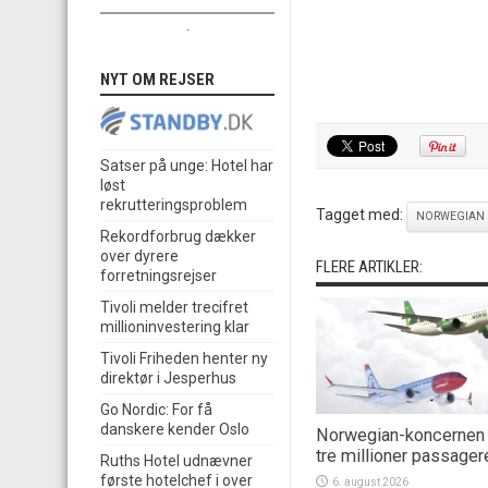
.
NYT OM REJSER
Satser på unge: Hotel har
løst
rekrutteringsproblem
Tagget med:
NORWEGIAN
Rekordforbrug dækker
over dyrere
FLERE ARTIKLER:
forretningsrejser
Tivoli melder trecifret
millioninvestering klar
Tivoli Friheden henter ny
direktør i Jesperhus
Go Nordic: For få
danskere kender Oslo
Norwegian-koncernen
tre millioner passager
Ruths Hotel udnævner
første hotelchef i over
6. august 2026