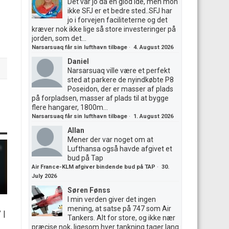
Det var jo da en giod ide, men mon
ikke SFJ er et bedre sted..SFJ har
jo i forvejen faciliteterne og det
kræver nok ikke lige så store investeringer på
jorden, som det...
Narsarsuaq får sin lufthavn tilbage
·
4. August 2026
Daniel
Narsarsuaq ville være et perfekt
sted at parkere de nyindkøbte P8
Poseidon, der er masser af plads
på forpladsen, masser af plads til at bygge
flere hangarer, 1800m...
Narsarsuaq får sin lufthavn tilbage
·
1. August 2026
Allan
Mener der var noget om at
Lufthansa også havde afgivet et
bud på Tap
Air France-KLM afgiver bindende bud på TAP
·
30.
July 2026
Søren Fønss
I min verden giver det ingen
mening, at satse på 747 som Air
”
|
Tankers. Alt for store, og ikke nær
præcise nok, ligesom hver tankning tager lang