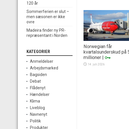
120 år
Sommerferien er slut –
men sæsonen er ikke
ovre
Madeira finder ny PR-
repræsentant i Norden
Norwegian får
KATEGORIER
kvartalsunderskud på 
millioner
|
Anmeldelser
14. juli 2026
Arbejdsmarked
Bagsiden
Debat
Flådenyt
Hændelser
Klima
Liveblog
Navnenyt
Politik
Produkter