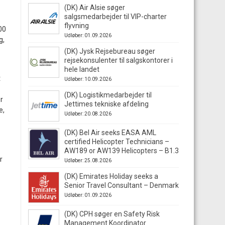
(DK) Air Alsie søger
salgsmedarbejder til VIP-charter
flyvning
00
Udløber: 01.09.2026
g,
(DK) Jysk Rejsebureau søger
rejsekonsulenter til salgskontorer i
hele landet
t
Udløber: 10.09.2026
(DK) Logistikmedarbejder til
r
Jettimes tekniske afdeling
e,
Udløber: 20.08.2026
(DK) Bel Air seeks EASA AML
certified Helicopter Technicians –
AW189 or AW139 Helicopters – B1.3
r
Udløber: 25.08.2026
(DK) Emirates Holiday seeks a
Senior Travel Consultant – Denmark
Udløber: 01.09.2026
(DK) CPH søger en Safety Risk
Management Koordinator