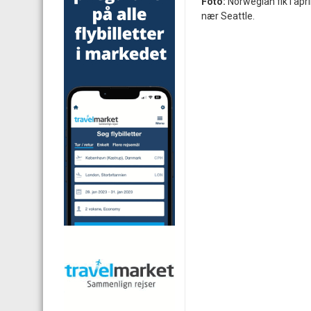
Foto:
Norwegian fik i apr
nær Seattle.