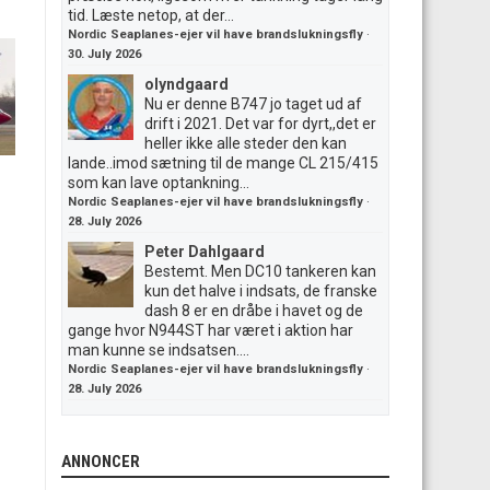
tid. Læste netop, at der...
Nordic Seaplanes-ejer vil have brandslukningsfly
·
30. July 2026
olyndgaard
Nu er denne B747 jo taget ud af
drift i 2021. Det var for dyrt,,det er
heller ikke alle steder den kan
lande..imod sætning til de mange CL 215/415
som kan lave optankning...
Nordic Seaplanes-ejer vil have brandslukningsfly
·
28. July 2026
Peter Dahlgaard
Bestemt. Men DC10 tankeren kan
kun det halve i indsats, de franske
dash 8 er en dråbe i havet og de
gange hvor N944ST har været i aktion har
man kunne se indsatsen....
Nordic Seaplanes-ejer vil have brandslukningsfly
·
28. July 2026
ANNONCER