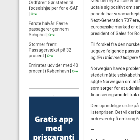
Med den nye aftale er det
Ordfører: Gør staten til
udtale sig positivt om sa
fødselshjælper for e-SAF
|
periode har vi samarbejd
Next-Generation 737’ere,
Første halvår: Færre
europæiske marked er et b
passagerer gennem
president of Sales for B
Schiphol
|
Stormer frem:
Til forskel fra den nors
Passagervækst på 32
udgave følgende passus
procent
|
og lån i tråd med tidligere 
Emirates udvider med 40
Norwegian havde probleme
procent i København
|
stedet måtte selskabet he
søgte Norwegian om at lå
som sørger for at udenl
.
finansieringsmodel trak u
Den oprindelige ordre på
listenprisen. Det vil derf
ordreværdi på omkring 6 m
—