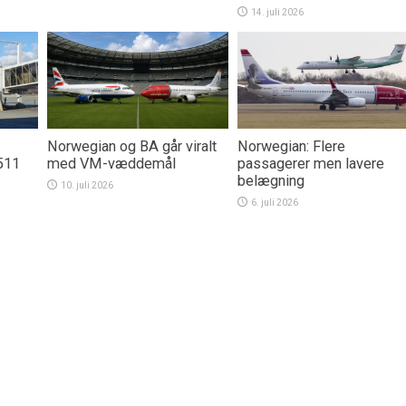
14. juli 2026
Norwegian og BA går viralt
Norwegian: Flere
511
med VM-væddemål
passagerer men lavere
belægning
10. juli 2026
6. juli 2026