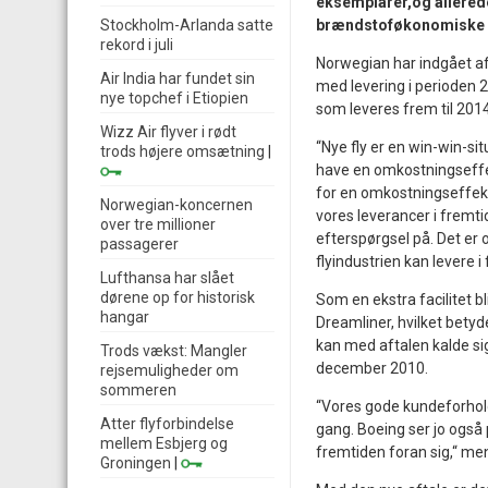
eksemplarer,og allered
Stockholm-Arlanda satte
brændstoføkonomiske 
rekord i juli
Norwegian har indgået af
Air India har fundet sin
med levering i perioden 2
nye topchef i Etiopien
som leveres frem til 201
Wizz Air flyver i rødt
“Nye fly er en win-win-si
trods højere omsætning
|
have en omkostningseffekti
for en omkostningseffektiv
Norwegian-koncernen
vores leverancer i fremti
over tre millioner
efterspørgsel på. Det er
passagerer
flyindustrien kan levere i 
Lufthansa har slået
dørene op for historisk
Som en ekstra facilitet 
hangar
Dreamliner, hvilket bety
kan med aftalen kalde sig 
Trods vækst: Mangler
december 2010.
rejsemuligheder om
sommeren
“Vores gode kundeforhold
Atter flyforbindelse
gang. Boeing ser jo også
mellem Esbjerg og
fremtiden foran sig,“ me
Groningen
|