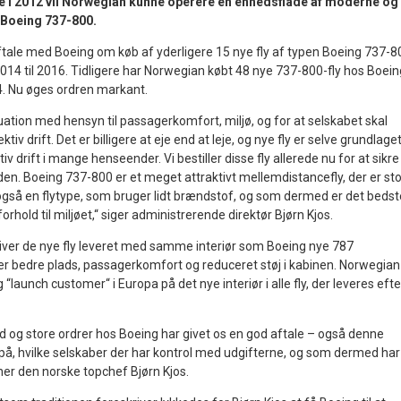
e i 2012 vil Norwegian kunne operere en enhedsflåde af moderne og
Boeing 737-800.
tale med Boeing om køb af yderligere 15 nye fly af typen Boeing 737-8
014 til 2016. Tidligere har Norwegian købt 48 nye 737-800-fly hos Boein
4. Nu øges ordren markant.
tuation med hensyn til passagerkomfort, miljø, og for at selskabet skal
v drift. Det er billigere at eje end at leje, og nye fly er selve grundlage
 drift i mange henseender. Vi bestiller disse fly allerede nu for at sikre
den. Boeing 737-800 er et meget attraktivt mellemdistancefly, der er sto
 også en flytype, som bruger lidt brændstof, og som dermed er det bedst
forhold til miljøet,“ siger administrerende direktør Bjørn Kjos.
bliver de nye fly leveret med samme interiør som Boeing nye 787
der bedre plads, passagerkomfort og reduceret støj i kabinen. Norwegian
“launch customer“ i Europa på det nye interiør i alle fly, der leveres efte
 og store ordrer hos Boeing har givet os en god aftale – også denne
 på, hvilke selskaber der har kontrol med udgifterne, og som dermed har
ner den norske topchef Bjørn Kjos.