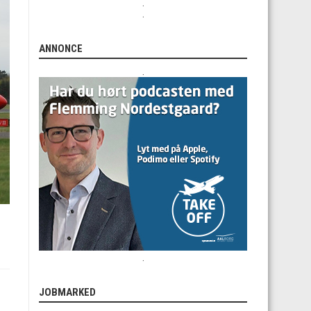
.
.
ANNONCE
.
.
JOBMARKED