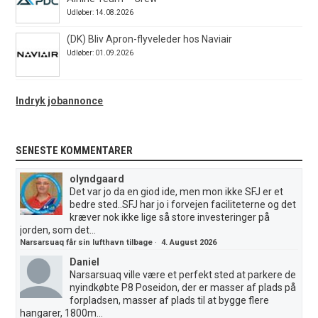
Udløber: 14.08.2026
(DK) Bliv Apron-flyveleder hos Naviair
Udløber: 01.09.2026
Indryk jobannonce
SENESTE KOMMENTARER
olyndgaard
Det var jo da en giod ide, men mon ikke SFJ er et
bedre sted..SFJ har jo i forvejen faciliteterne og det
kræver nok ikke lige så store investeringer på
jorden, som det...
Narsarsuaq får sin lufthavn tilbage
·
4. August 2026
Daniel
Narsarsuaq ville være et perfekt sted at parkere de
nyindkøbte P8 Poseidon, der er masser af plads på
forpladsen, masser af plads til at bygge flere
hangarer, 1800m...