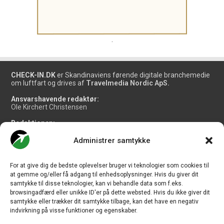
.
CHECK-IN.DK
er Skandinaviens førende digitale branchemedie
om luftfart og drives af
Travelmedia Nordic ApS.
Ansvarshavende redaktør:
Ole Kirchert Christensen
Redaktionen:
Christian Granhøj Skouboe
Henrik Baumgarten
Administrer samtykke
Danny Longhi Andreasen
Mathias Majlund Laursen
For at give dig de bedste oplevelser bruger vi teknologier som cookies til
Salg og jobannoncer:
at gemme og/eller få adgang til enhedsoplysninger. Hvis du giver dit
salg@travelmedianordic.com
samtykke til disse teknologier, kan vi behandle data som f.eks.
browsingadfærd eller unikke ID'er på dette websted. Hvis du ikke giver dit
samtykke eller trækker dit samtykke tilbage, kan det have en negativ
Vi tager ansvar for indholdet og er tilmeldt
indvirkning på visse funktioner og egenskaber.