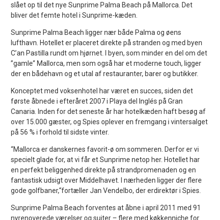
slået op til det nye Sunprime Palma Beach på Mallorca. Det
bliver det femte hotel i Sunprime-kæden.
Sunprime Palma Beach ligger nær både Palma og øens
lufthavn. Hotellet er placeret direkte på stranden og med byen
C’an Pastilla rundt om hjørnet. I byen, som minder en del om det
”gamle” Mallorca, men som også har et moderne touch, ligger
der en bådehavn og et utal af restauranter, barer og butikker.
Konceptet med voksenhotel har været en succes, siden det
første åbnede i efteråret 2007 i Playa del Inglés på Gran
Canaria. Inden for det seneste år har hotelkæden haft besøg af
over 15.000 gæster, og Spies oplever en fremgang i vintersalget
på 56 % i forhold til sidste vinter.
“Mallorca er danskernes favorit-ø om sommeren. Derfor er vi
specielt glade for, at vi får et Sunprime netop her. Hotellet har
en perfekt beliggenhed direkte på strandpromenaden og en
fantastisk udsigt over Middelhavet. I nærheden ligger der flere
gode golfbaner,“fortæller Jan Vendelbo, der erdirektør i Spies.
Sunprime Palma Beach forventes at åbne i april 2011 med 91
nyrenoverede værelser og suiter – flere med køkkenniche for