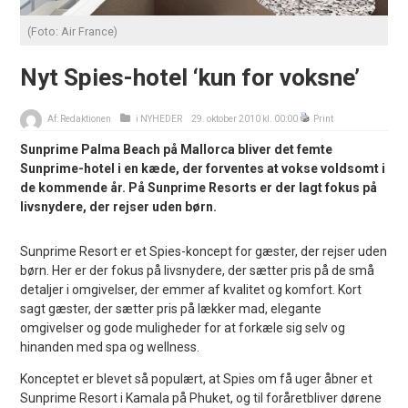
(Foto: Air France)
Nyt Spies-hotel ‘kun for voksne’
Af:
Redaktionen
i
NYHEDER
29. oktober 2010 kl. 00:00
Print
Sunprime Palma Beach på Mallorca bliver det femte
Sunprime-hotel i en kæde, der forventes at vokse voldsomt i
de kommende år. På Sunprime Resorts er der lagt fokus på
livsnydere, der rejser uden børn.
Sunprime Resort er et Spies-koncept for gæster, der rejser uden
børn. Her er der fokus på livsnydere, der sætter pris på de små
detaljer i omgivelser, der emmer af kvalitet og komfort. Kort
sagt gæster, der sætter pris på lækker mad, elegante
omgivelser og gode muligheder for at forkæle sig selv og
hinanden med spa og wellness.
Konceptet er blevet så populært, at Spies om få uger åbner et
Sunprime Resort i Kamala på Phuket, og til foråretbliver dørene