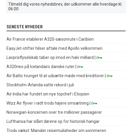
Tilmeld dig vores nyhedsbrev, der udkommer alle hverdage kl.
06:00
SENESTE NYHEDER
Air France etablerer A320-sæsonrute i Caribien
EasyJet-stifter hilser aftale med Apollo velkommen
Lavprisflyselskab taber op imod en halv milliard
|
A320neo på Icelandairs danske ruter
|
Air Baltic tvunget til at udsætte møde med kreditorer
|
Stockholm-Arlanda satte rekord i juli
Air India har fundet sin nye topchef i Etiopien
Wizz Air flyver i rødt trods højere omsætning
|
Norwegian-koncernen over tre millioner passagerer
Lufthansa har slået dørene op for historisk hangar
Trods vækst: Mangler rejsemuligheder om sommeren