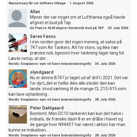
Narsarsuaq får sin lufthavn tilbage
·
1. August 2026
Allan
Mener der var noget om at Lufthansa også havde
afgivet et bud på Tap
Air France-KLM afgiver bindende bud på TAP
·
30. July 2026
Søren Fønss
I min verden giver det ingen mening, at satse på
747 som Air Tankers. Alt for store, og ikke nær
præcise nok, ligesom hver tankning tager lang tid.
Læste netop, at der...
Nordic Seaplanes-ejer vil have brandslukningsfly
·
30. July 2026
olyndgaard
Nu er denne B747 jo taget ud af drift i 2021. Det var
for dyrt,,det er heller ikke alle steder den kan
lande..imod sætning til de mange CL 215/415 som
kan lave optankning...
Nordic Seaplanes-ejer vil have brandslukningsfly
·
28. July 2026
Peter Dahlgaard
Bestemt. Men DC10 tankeren kan kun det halve i
indsats, de franske dash 8 er en dråbe i havet og
de gange hvor N944ST har været i aktion har man
kunne se indsatsen....
Nordic Seaplanes-ejer vil have brandslukningsfly
·
28. July 2026