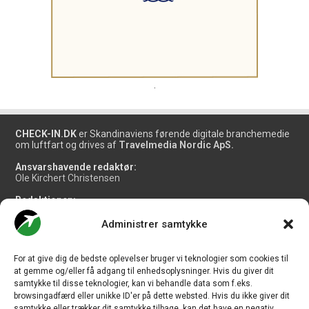
.
CHECK-IN.DK
er Skandinaviens førende digitale branchemedie
om luftfart og drives af
Travelmedia Nordic ApS.
Ansvarshavende redaktør:
Ole Kirchert Christensen
Redaktionen:
Christian Granhøj Skouboe
Henrik Baumgarten
Administrer samtykke
Danny Longhi Andreasen
Mathias Majlund Laursen
For at give dig de bedste oplevelser bruger vi teknologier som cookies til
Salg og jobannoncer:
at gemme og/eller få adgang til enhedsoplysninger. Hvis du giver dit
salg@travelmedianordic.com
samtykke til disse teknologier, kan vi behandle data som f.eks.
browsingadfærd eller unikke ID'er på dette websted. Hvis du ikke giver dit
samtykke eller trækker dit samtykke tilbage, kan det have en negativ