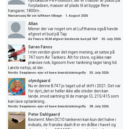
nyindkøbte P8 Poseidon, der er masser af plads på
forpladsen, masser af plads til at bygge flere
hangarer, 1800m...
Narsarsuaq får sin lufthavn tilbage
·
1. August 2026
Allan
Mener der var noget om at Lufthansa også havde
afgivet et bud på Tap
Air France-KLM afgiver bindende bud på TAP
·
30. July 2026
Søren Fønss
I min verden giver det ingen mening, at satse på
747 som Air Tankers. Alt for store, og ikke nær
præcise nok, ligesom hver tankning tager lang tid.
Læste netop, at der...
Nordic Seaplanes-ejer vil have brandslukningsfly
·
30. July 2026
olyndgaard
Nu er denne B747 jo taget ud af drift i 2021. Det var
for dyrt,,det er heller ikke alle steder den kan
lande..imod sætning til de mange CL 215/415 som
kan lave optankning...
Nordic Seaplanes-ejer vil have brandslukningsfly
·
28. July 2026
Peter Dahlgaard
Bestemt. Men DC10 tankeren kan kun det halve i
indsats, de franske dash 8 er en dråbe i havet og