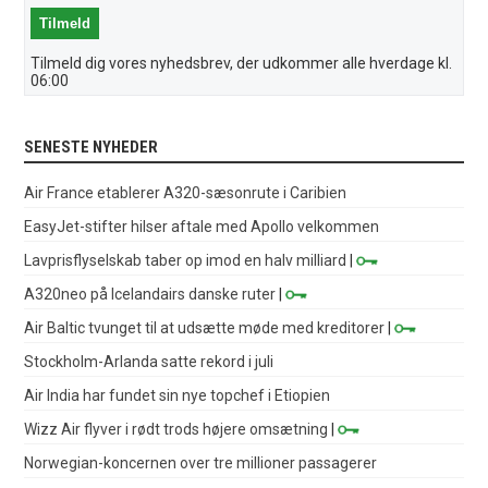
Tilmeld dig vores nyhedsbrev, der udkommer alle hverdage kl.
06:00
SENESTE NYHEDER
Air France etablerer A320-sæsonrute i Caribien
EasyJet-stifter hilser aftale med Apollo velkommen
Lavprisflyselskab taber op imod en halv milliard
|
A320neo på Icelandairs danske ruter
|
Air Baltic tvunget til at udsætte møde med kreditorer
|
Stockholm-Arlanda satte rekord i juli
Air India har fundet sin nye topchef i Etiopien
Wizz Air flyver i rødt trods højere omsætning
|
Norwegian-koncernen over tre millioner passagerer