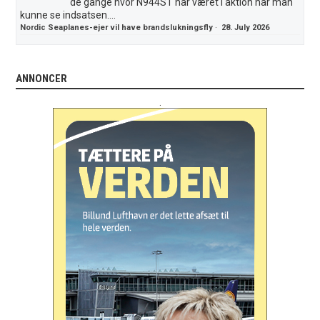
de gange hvor N944ST har været i aktion har man
kunne se indsatsen....
Nordic Seaplanes-ejer vil have brandslukningsfly
·
28. July 2026
ANNONCER
.