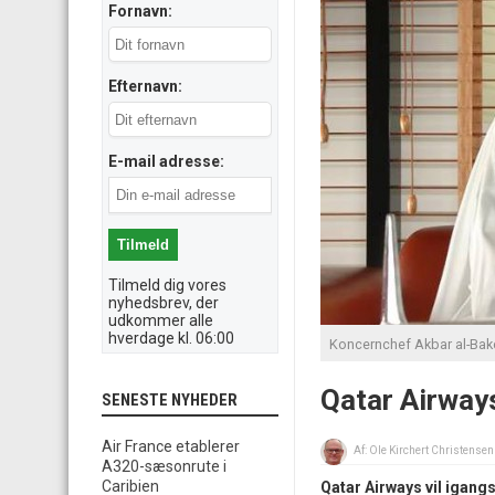
Fornavn:
Efternavn:
E-mail adresse:
Tilmeld dig vores
nyhedsbrev, der
udkommer alle
hverdage kl. 06:00
Koncernchef Akbar al-Bake
Qatar Airway
SENESTE NYHEDER
Air France etablerer
Af:
Ole Kirchert Christensen
A320-sæsonrute i
Caribien
Qatar Airways vil igang