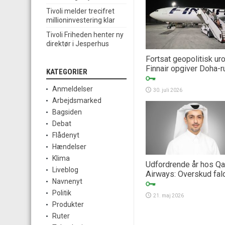
Tivoli melder trecifret
millioninvestering klar
Tivoli Friheden henter ny
direktør i Jesperhus
Fortsat geopolitisk uro
Finnair opgiver Doha-r
KATEGORIER
Anmeldelser
30. juli 2026
Arbejdsmarked
Bagsiden
Debat
Flådenyt
Hændelser
Klima
Udfordrende år hos Qa
Liveblog
Airways: Overskud fal
Navnenyt
Politik
21. maj 2026
Produkter
Ruter