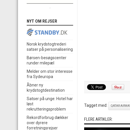
.
NYT OM REJSER
Norsk krydstogtrederi
satser på personalisering
Børsen-besøgscenter
runder milepæl
Melder om stor interesse
fra Sydeuropa
Åbner ny
krydstogtdestination
Satser på unge: Hotel har
løst
Tagget med:
QATAR AIRWA
rekrutteringsproblem
Rekordforbrug dækker
FLERE ARTIKLER:
over dyrere
forretningsrejser