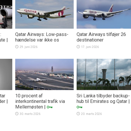
:
Qatar Airways: Low-pass-
Qatar Airways tilføjer 26
ute
|
hændelse var ikke os
destinationer
29. juni 2026
17. juni 2026
tar
10 procent af
Sri Lanka tilbyder backup-
der
|
interkontinental trafik via
hub til Emirates og Qatar
|
Mellemøsten
|
30. marts 2026
20. marts 2026