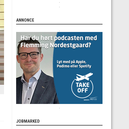
.
.
ANNONCE
.
.
JOBMARKED