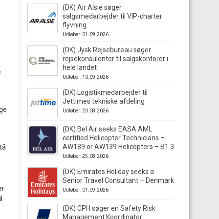
(DK) Air Alsie søger
salgsmedarbejder til VIP-charter
flyvning
Udløber: 01.09.2026
,
(DK) Jysk Rejsebureau søger
rejsekonsulenter til salgskontorer i
hele landet
e
Udløber: 10.09.2026
(DK) Logistikmedarbejder til
Jettimes tekniske afdeling
lge
Udløber: 20.08.2026
(DK) Bel Air seeks EASA AML
certified Helicopter Technicians –
AW189 or AW139 Helicopters – B1.3
stå
Udløber: 25.08.2026
(DK) Emirates Holiday seeks a
Senior Travel Consultant – Denmark
er
Udløber: 01.09.2026
l
(DK) CPH søger en Safety Risk
Management Koordinator