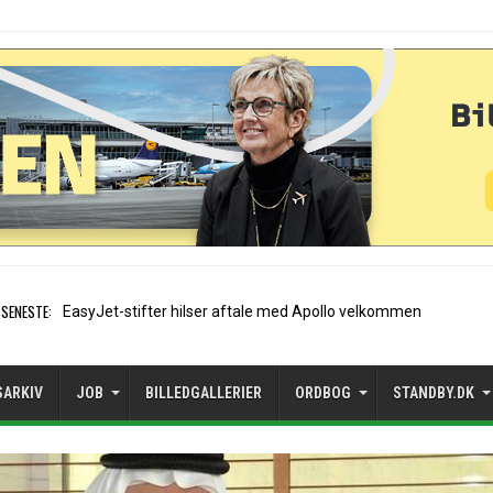
SENESTE:
Air France etablerer A320-sæso
SARKIV
JOB
BILLEDGALLERIER
ORDBOG
STANDBY.DK