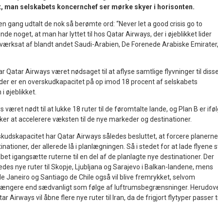
, man selskabets koncernchef ser mørke skyer i horisonten.
 en gang udtalt de nok så berømte ord: “Never let a good crisis go to
nde noget, at man har lyttet til hos Qatar Airways, der i øjeblikket lider
iværksat af blandt andet Saudi-Arabien, De Forenede Arabiske Emirater
 Qatar Airways været nødsaget til at aflyse samtlige flyvninger til diss
t der er en overskudkapacitet på op imod 18 procent af selskabets
 øjeblikket.
været nødt til at lukke 18 ruter til de føromtalte lande, og Plan B er ifø
er at accelerere væksten til de nye markeder og destinationer.
kudskapacitet har Qatar Airways således besluttet, at forcere planerne
tinationer, der allerede lå i planlægningen. Så i stedet for at lade flyene 
abet igangsætte ruterne til en del af de planlagte nye destinationer. Der
es nye ruter til Skopje, Ljubljana og Sarajevo i Balkan-landene, mens
 de Janeiro og Santiago de Chile også vil blive fremrykket, selvom
r længere end sædvanligt som følge af luftrumsbegrænsninger. Herudov
r Airways vil åbne flere nye ruter til Iran, da de frigjort flytyper passer ti