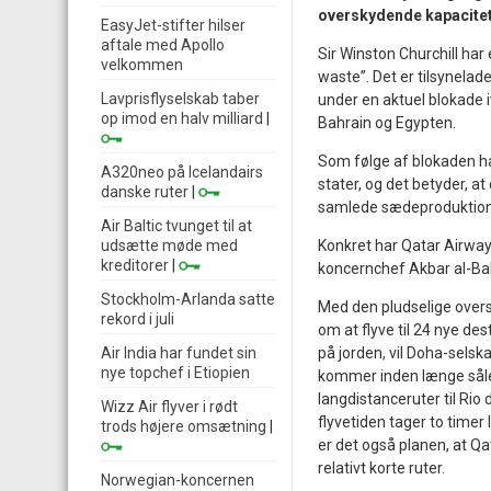
overskydende kapacitet
EasyJet-stifter hilser
aftale med Apollo
Sir Winston Churchill har
velkommen
waste”. Det er tilsynelade
Lavprisflyselskab taber
under en aktuel blokade 
op imod en halv milliard
|
Bahrain og Egypten.
Som følge af blokaden har
A320neo på Icelandairs
stater, og det betyder, a
danske ruter
|
samlede sædeproduktion i
Air Baltic tvunget til at
udsætte møde med
Konkret har Qatar Airways 
kreditorer
|
koncernchef Akbar al-Bak
Stockholm-Arlanda satte
Med den pludselige overs
rekord i juli
om at flyve til 24 nye des
Air India har fundet sin
på jorden, vil Doha-selsk
nye topchef i Etiopien
kommer inden længe såled
langdistanceruter til Rio
Wizz Air flyver i rødt
flyvetiden tager to time
trods højere omsætning
|
er det også planen, at Qata
relativt korte ruter.
Norwegian-koncernen