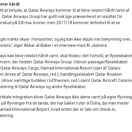
mmer hårdt
il at betyde, at Qatar Airways kommer til at blive relativt hårdt ramt af
 Qatar Airways Group har godt nok lige præsenteret et resultat for
rskud på 3,8 mia. kroner, men 2017/18 kommer definitivt til at se
nogle mørke skyer i horisonten, og jeg kan ikke skjule min bekymring over,
stere,” siger Akbar al-Baker i et interview med Al Jazeera.
ays kan blive relativt hårdt ramt, skal findes i det forhold, at flyselskabet
 koncern, der hedder Qatar Airways Group. Udover passagerflyselskabet
Qatar Airways Cargo, Hamad International Airport (ejet af Qatars
n drives af Qatar Airways, red.), handlingselskabet Qatar Aviation
 (driver samtlige butikker i lufthavnen, red.) samt Qatar Aircraft Caterin
atering til Qatar Airways og andre flyselskaber.
ikale integration bliver Qatar Airways ikke alene ramt på egne flyvning
 flyvninger fra de lande, der har lukket ruter til Doha, da man mister
 Hamad International Airport, hvad enten der er tale om check-in,
atering.