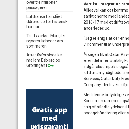
over tre millioner
Vertikal integration ra
passagerer
Alligevel kan det komme t
sanktionerne mod landet.
Lufthansa har slået
dørene op for historisk
2016/17 med et driftsove
hangar
anderledes ud.
Trods vækst: Mangler
“Jeg er enig i, at der er 
rejsemuligheder om
vi kommer til at underpræ
sommeren
Årsagen til, at Qatar Airw
Atter flyforbindelse
mellem Esbjerg og
er en del af en statslig
Groningen
|
indgår eksempelvis også 
luftfartsmyndigheder, me
Services, Qatar Duty Free
Company, der leverer flyc
.
Med denne betydelige vert
Koncernen rammes også på
salg af afledte ydelser i
bagagehåndtering eller c