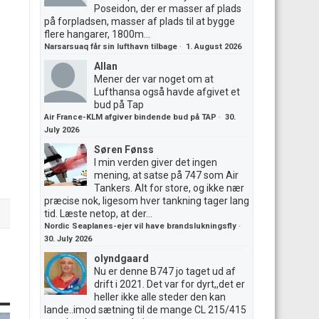
Poseidon, der er masser af plads
på forpladsen, masser af plads til at bygge
flere hangarer, 1800m...
Narsarsuaq får sin lufthavn tilbage
·
1. August 2026
Allan
Mener der var noget om at
Lufthansa også havde afgivet et
bud på Tap
Air France-KLM afgiver bindende bud på TAP
·
30.
July 2026
Søren Fønss
I min verden giver det ingen
mening, at satse på 747 som Air
Tankers. Alt for store, og ikke nær
præcise nok, ligesom hver tankning tager lang
tid. Læste netop, at der...
Nordic Seaplanes-ejer vil have brandslukningsfly
·
30. July 2026
olyndgaard
Nu er denne B747 jo taget ud af
drift i 2021. Det var for dyrt,,det er
heller ikke alle steder den kan
lande..imod sætning til de mange CL 215/415