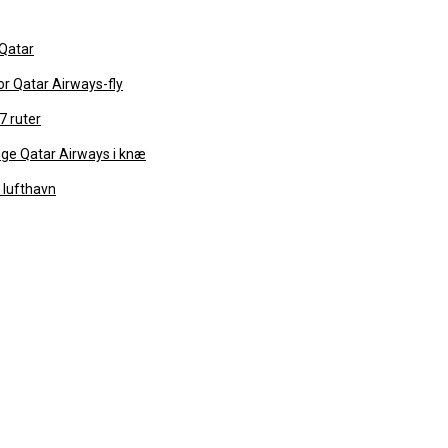
 Qatar
or Qatar Airways-fly
7 ruter
inge Qatar Airways i knæ
l lufthavn