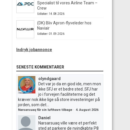
Specialist til vores Airline Team –
Crew
Udløber: 14.08.2026
(DK) Bliv Apron-flyveleder hos
Naviair
Udløber: 01.09.2026
Indryk jobannonce
SENESTE KOMMENTARER
olyndgaard
Det var jo da en giod ide, men mon
ikke SFJ er et bedre sted..SFJ har
jo i forvejen faciliteterne og det
kræver nok ikke lige så store investeringer på
jorden, som det...
Narsarsuaq får sin lufthavn tilbage
·
4. August 2026
Daniel
Narsarsuaq ville være et perfekt
sted at parkere de nyindkøbte P8