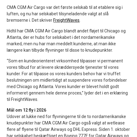
CMA CGM Air Cargo var det første selskab til at etablere sig i
luften, og nu har selskabet tilsyneladende valgt at slå
bremserne i. Det skriver
FreightWaves
.
Hidtil har CMA CGM Air Cargo blandt andet fløjet til Chicago og
Atlanta, der er hubs for selskabet i det nordamerikanske
marked, men nu har man meddelt kunderne, at man ikke
længere kan tilbyde flyvninger til disse to knudepunkter.
“Som en kundeorienteret virksomhed tilpasser vi permanent
vores tilbud for at levere skræddersyede tjenester til vores
kunder. For at tilpasse os vores kunders behov har vi truffet
beslutningen om midlertidigt at suspendere vores forbindelser
med Chicago og Atlanta. Vores kunder er blevet holdt godt
informeret gennem hele denne proces,” lyder det i en erklæring
til FreightWaves.
Mål om 12 fly i 2026
Udover at lukke ned for flyvningerne til de to nordamerikanske
knudepunkter har CMA CGM Air Cargo også valgt at wetlease
flere af flyene til Qatar Airways og DHL Express. Siden 1. oktober
har selskabet beskæftiget en Boeing 777F for Qatar Airways og