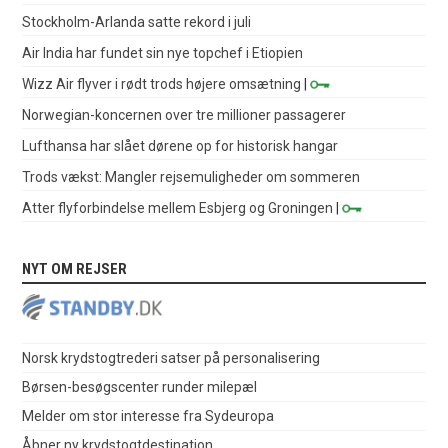
Stockholm-Arlanda satte rekord i juli
Air India har fundet sin nye topchef i Etiopien
Wizz Air flyver i rødt trods højere omsætning
|
Norwegian-koncernen over tre millioner passagerer
Lufthansa har slået dørene op for historisk hangar
Trods vækst: Mangler rejsemuligheder om sommeren
Atter flyforbindelse mellem Esbjerg og Groningen
|
NYT OM REJSER
Norsk krydstogtrederi satser på personalisering
Børsen-besøgscenter runder milepæl
Melder om stor interesse fra Sydeuropa
Åbner ny krydstogtdestination