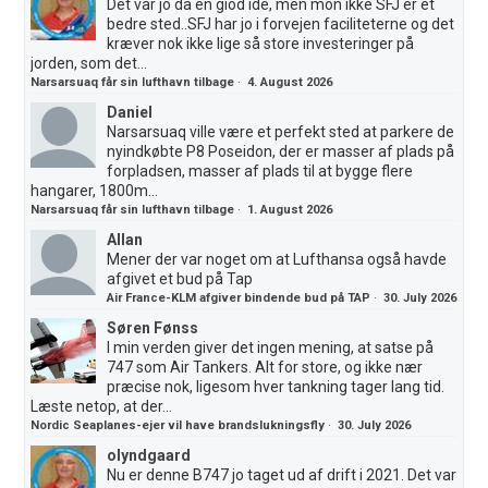
Det var jo da en giod ide, men mon ikke SFJ er et
bedre sted..SFJ har jo i forvejen faciliteterne og det
kræver nok ikke lige så store investeringer på
jorden, som det...
Narsarsuaq får sin lufthavn tilbage
·
4. August 2026
Daniel
Narsarsuaq ville være et perfekt sted at parkere de
nyindkøbte P8 Poseidon, der er masser af plads på
forpladsen, masser af plads til at bygge flere
hangarer, 1800m...
Narsarsuaq får sin lufthavn tilbage
·
1. August 2026
Allan
Mener der var noget om at Lufthansa også havde
afgivet et bud på Tap
Air France-KLM afgiver bindende bud på TAP
·
30. July 2026
Søren Fønss
I min verden giver det ingen mening, at satse på
747 som Air Tankers. Alt for store, og ikke nær
præcise nok, ligesom hver tankning tager lang tid.
Læste netop, at der...
Nordic Seaplanes-ejer vil have brandslukningsfly
·
30. July 2026
olyndgaard
Nu er denne B747 jo taget ud af drift i 2021. Det var