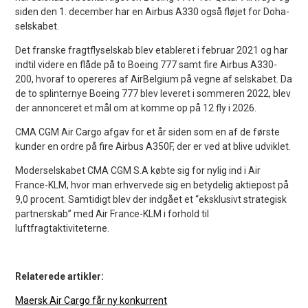
siden den 1. december har en Airbus A330 også fløjet for Doha-
selskabet.
Det franske fragtflyselskab blev etableret i februar 2021 og har
indtil videre en flåde på to Boeing 777 samt fire Airbus A330-
200, hvoraf to opereres af AirBelgium på vegne af selskabet. Da
de to splinternye Boeing 777 blev leveret i sommeren 2022, blev
der annonceret et mål om at komme op på 12 fly i 2026.
CMA CGM Air Cargo afgav for et år siden som en af de første
kunder en ordre på fire Airbus A350F, der er ved at blive udviklet.
Moderselskabet CMA CGM S.A købte sig for nylig ind i Air
France-KLM, hvor man erhvervede sig en betydelig aktiepost på
9,0 procent. Samtidigt blev der indgået et “eksklusivt strategisk
partnerskab” med Air France-KLM i forhold til
luftfragtaktiviteterne.
Relaterede artikler:
Maersk Air Cargo får ny konkurrent