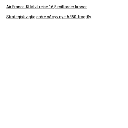
Air France-KLM vil rejse 16,8 milliarder kroner
Strategisk vigtig ordre på syv nye A350-fragtfly