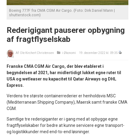
Boeing 777F fra CMA CGM Air Cargo. (Foto: Dirk Daniel Mann |
shutterstock.com)
Rederigigant pauserer opbygning
af fragtflyselskab
Af:
Ole Kirchert Christensen
i
Økonomi
19. december 2022 kl. 09:35
Print
Franske CMA CGM Air Cargo, der blev etableret i
begyndelsen af 2021, har midlertidigt lukket egne ruter til
USA og wetleaser nu kapacitet til Qatar Airways og DHL
Express.
Verdens tre største containerrederier er henholdsvis MSC
(Mediterranean Shipping Company), Maersk samt franske CMA
CGM.
Samtlige tre rederigiganter er i gang med at opbygge egne
fragtflyselskaber for bedre at kunne servicere egne transport-
og logistikkunder med end-to-end løsninger.