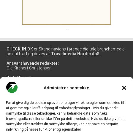
.
CHECK-IN.DK
er Skandinaviens førende digitale branchemedie
om luftfart og drives af
Travelmedia Nordic ApS.
Ansvarshavende redaktør:
Ole Kirchert Christensen
Redaktionen:
Christian Granhøj Skouboe
Henrik Baumgarten
Administrer samtykke
Danny Longhi Andreasen
Mathias Majlund Laursen
For at give dig de bedste oplevelser bruger vi teknologier som cookies til
Salg og jobannoncer:
at gemme og/eller få adgang til enhedsoplysninger. Hvis du giver dit
salg@travelmedianordic.com
samtykke til disse teknologier, kan vi behandle data som f.eks.
browsingadfærd eller unikke ID'er på dette websted. Hvis du ikke giver dit
samtykke eller trækker dit samtykke tilbage, kan det have en negativ
Vi tager ansvar for indholdet og er tilmeldt
indvirkning på visse funktioner og egenskaber.