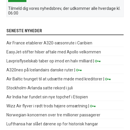
Tilmeld dig vores nyhedsbrev, der udkommer alle hverdage kl.
06:00
SENESTE NYHEDER
Air France etablerer A320-sæsonrute i Caribien
EasyJet-stifter hilser aftale med Apollo velkommen
Lavprisflyselskab taber op imod en halv milliard
|
A320neo på Icelandairs danske ruter
|
Air Baltic tvunget til at udsætte møde med kreditorer
|
Stockholm-Arlanda satte rekord i juli
Air India har fundet sin nye topchef i Etiopien
Wizz Air flyver i rødt trods højere omsætning
|
Norwegian-koncernen over tre millioner passagerer
Lufthansa har slået dørene op for historisk hangar