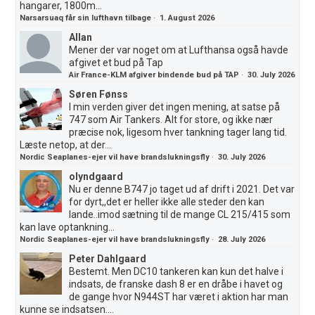
hangarer, 1800m...
Narsarsuaq får sin lufthavn tilbage
·
1. August 2026
Allan
Mener der var noget om at Lufthansa også havde
afgivet et bud på Tap
Air France-KLM afgiver bindende bud på TAP
·
30. July 2026
Søren Fønss
I min verden giver det ingen mening, at satse på
747 som Air Tankers. Alt for store, og ikke nær
præcise nok, ligesom hver tankning tager lang tid.
Læste netop, at der...
Nordic Seaplanes-ejer vil have brandslukningsfly
·
30. July 2026
olyndgaard
Nu er denne B747 jo taget ud af drift i 2021. Det var
for dyrt,,det er heller ikke alle steder den kan
lande..imod sætning til de mange CL 215/415 som
kan lave optankning...
Nordic Seaplanes-ejer vil have brandslukningsfly
·
28. July 2026
Peter Dahlgaard
Bestemt. Men DC10 tankeren kan kun det halve i
indsats, de franske dash 8 er en dråbe i havet og
de gange hvor N944ST har været i aktion har man
kunne se indsatsen....