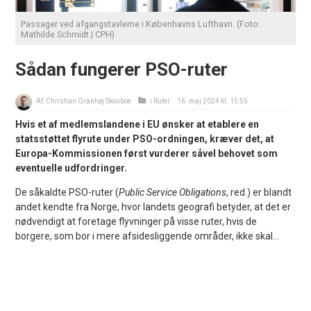
Passager ved afgangstavlerne i Københavns Lufthavn. (Foto:
Mathilde Schmidt | CPH)
Sådan fungerer PSO-ruter
Af:
Christian Granhøj Skouboe
i
Ruter
16. maj 2024 kl. 15:55
Hvis et af medlemslandene i EU ønsker at etablere en
statsstøttet flyrute under PSO-ordningen, kræver det, at
Europa-Kommissionen først vurderer såvel behovet som
eventuelle udfordringer.
De såkaldte PSO-ruter (
Public Service Obligations
, red.) er blandt
andet kendte fra Norge, hvor landets geografi betyder, at det er
nødvendigt at foretage flyvninger på visse ruter, hvis de
borgere, som bor i mere afsidesliggende områder, ikke skal...