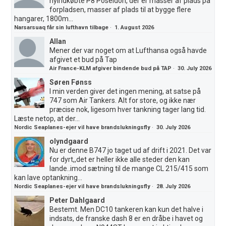
nyindkøbte P8 Poseidon, der er masser af plads på
forpladsen, masser af plads til at bygge flere
hangarer, 1800m...
Narsarsuaq får sin lufthavn tilbage
·
1. August 2026
Allan
Mener der var noget om at Lufthansa også havde
afgivet et bud på Tap
Air France-KLM afgiver bindende bud på TAP
·
30. July 2026
Søren Fønss
I min verden giver det ingen mening, at satse på
747 som Air Tankers. Alt for store, og ikke nær
præcise nok, ligesom hver tankning tager lang tid.
Læste netop, at der...
Nordic Seaplanes-ejer vil have brandslukningsfly
·
30. July 2026
olyndgaard
Nu er denne B747 jo taget ud af drift i 2021. Det var
for dyrt,,det er heller ikke alle steder den kan
lande..imod sætning til de mange CL 215/415 som
kan lave optankning...
Nordic Seaplanes-ejer vil have brandslukningsfly
·
28. July 2026
Peter Dahlgaard
Bestemt. Men DC10 tankeren kan kun det halve i
indsats, de franske dash 8 er en dråbe i havet og