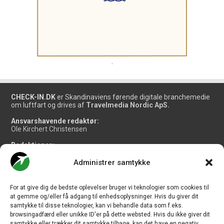
.
CHECK-IN.DK
er Skandinaviens førende digitale branchemedie
om luftfart og drives af
Travelmedia Nordic ApS.
Ansvarshavende redaktør:
Ole Kirchert Christensen
Redaktionen:
Christian Granhøj Skouboe
Henrik Baumgarten
Administrer samtykke
Danny Longhi Andreasen
Mathias Majlund Laursen
For at give dig de bedste oplevelser bruger vi teknologier som cookies til
Salg og jobannoncer:
at gemme og/eller få adgang til enhedsoplysninger. Hvis du giver dit
salg@travelmedianordic.com
samtykke til disse teknologier, kan vi behandle data som f.eks.
browsingadfærd eller unikke ID'er på dette websted. Hvis du ikke giver dit
samtykke eller trækker dit samtykke tilbage, kan det have en negativ