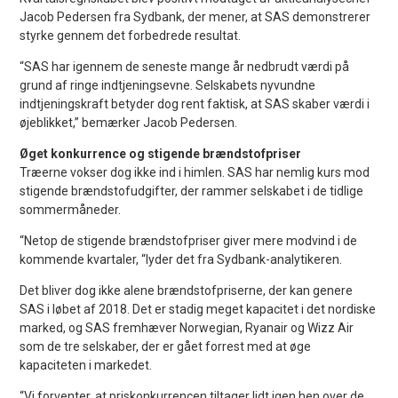
Jacob Pedersen fra Sydbank, der mener, at SAS demonstrerer
styrke gennem det forbedrede resultat.
“SAS har igennem de seneste mange år nedbrudt værdi på
grund af ringe indtjeningsevne. Selskabets nyvundne
indtjeningskraft betyder dog rent faktisk, at SAS skaber værdi i
øjeblikket,” bemærker Jacob Pedersen.
Øget konkurrence og stigende brændstofpriser
Træerne vokser dog ikke ind i himlen. SAS har nemlig kurs mod
stigende brændstofudgifter, der rammer selskabet i de tidlige
sommermåneder.
“Netop de stigende brændstofpriser giver mere modvind i de
kommende kvartaler, “lyder det fra Sydbank-analytikeren.
Det bliver dog ikke alene brændstofpriserne, der kan genere
SAS i løbet af 2018. Det er stadig meget kapacitet i det nordiske
marked, og SAS fremhæver Norwegian, Ryanair og Wizz Air
som de tre selskaber, der er gået forrest med at øge
kapaciteten i markedet.
“Vi forventer, at priskonkurrencen tiltager lidt igen hen over de