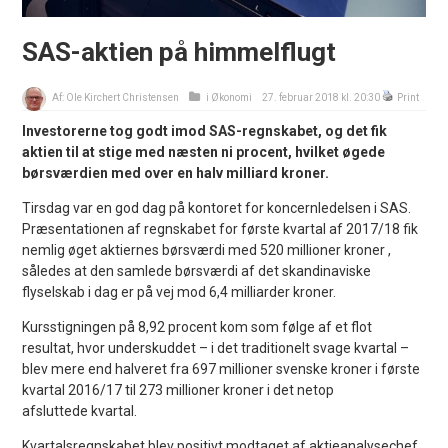
SAS-aktien på himmelflugt
Af:
Ole Kirchert Christensen
i
Økonomi
27. februar 2018 kl. 20:30
Print
Investorerne tog godt imod SAS-regnskabet, og det fik
aktien til at stige med næsten ni procent, hvilket øgede
børsværdien med over en halv milliard kroner.
Tirsdag var en god dag på kontoret for koncernledelsen i SAS.
Præsentationen af regnskabet for første kvartal af 2017/18 fik
nemlig øget aktiernes børsværdi med 520 millioner kroner ,
således at den samlede børsværdi af det skandinaviske
flyselskab i dag er på vej mod 6,4 milliarder kroner.
Kursstigningen på 8,92 procent kom som følge af et flot
resultat, hvor underskuddet – i det traditionelt svage kvartal –
blev mere end halveret fra 697 millioner svenske kroner i første
kvartal 2016/17 til 273 millioner kroner i det netop
afsluttede kvartal.
Kvartalsregnskabet blev positivt modtaget af aktieanalysechef