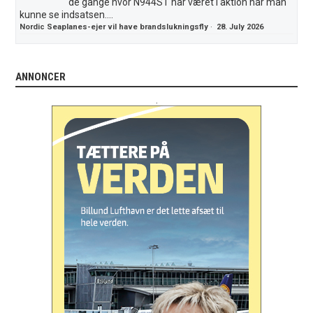
de gange hvor N944ST har været i aktion har man
kunne se indsatsen....
Nordic Seaplanes-ejer vil have brandslukningsfly
·
28. July 2026
ANNONCER
.