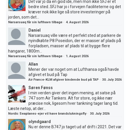
Det var jo da en giod ide, men mon ikke SFJ er et
bedre sted..SFJ har jo i forvejen faciliteterne og det
kræver nok ikke lige så store investeringer på
jorden, som det...
Narsarsuaq får sin lufthavn tilbage
·
4. August 2026
Daniel
Narsarsuaq ville være et perfekt sted at parkere de
nyindkøbte P8 Poseidon, der er masser af plads på
forpladsen, masser af plads til at bygge flere
hangarer, 1800m...
Narsarsuaq får sin lufthavn tilbage
·
1. August 2026
Allan
Mener der var noget om at Lufthansa også havde
afgivet et bud på Tap
Air France-KLM afgiver bindende bud på TAP
·
30. July 2026
Søren Fønss
I min verden giver det ingen mening, at satse på
747 som Air Tankers. Alt for store, og ikke nær
præcise nok, ligesom hver tankning tager lang tid.
Læste netop, at der...
Nordic Seaplanes-ejer vil have brandslukningsfly
·
30. July 2026
olyndgaard
Nu er denne B747 jo taget ud af drift i 2021. Det var