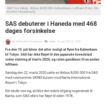
SAS Tore Viking - Airbus A330-300 i Københavns Lufthavn (Foto: Ole
Kirchert Christensen)
SAS debuterer i Haneda med 468
dages forsinkelse
Af:
Ole Kirchert Christensen
i
Ruter
4. juni 2021 kl. 10:32
Fra den 10. juli bliver det atter muligt at flyve fra København
til Tokyo. SAS har ikke fløjet til den japanske hovedstad
siden slutning af marts 2020, og ruten genåbnes til en anden
lufthavn.
Søndag den 22. marts 2020 satte en Airbus A330-300 fra SAS
med rutenummer SK983 kursen mod Narita International
Airport i Tokyo.
Det skulle vise sig, at blive den sidste afgang nogensinde til
Narita, som SAS ellers har fløjet til siden 1978....