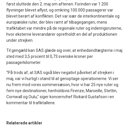
først sluttede den 2. maj om aftenen. Forinden var 1.200
flyvninger blevet aflyst, og omkring 100.000 passagerer var
blevet berørt af konflikten. Det var især de interkontinentale og
europæiske ruter, der blev ramt af tilbagegangen, mens
trafiktabet var mindre på de regionale ruter og indenrigsruterne,
hvor eksterne leverandører opretholdt en del af produktionen
under strejken.
Til gengæld kan SAS glæde sig over, at enhedsindtægterne i maj
sted med 3,5 procent til 0,73 svenske kroner per
passagerkilometer.
“På trods af, at SAS også blev negativt påvirket af strejken i
maj, var vi hurtigt i stand til at genoptage operationerne. Vi ser
nu frem mod vores sommersæson, hvor vi har 25 nye ruter og
fem nye destinationer, henholdsvis Firenze, Marseille, Stettin,
Cornwall og Oulu,” siger koncernchef Rickard Gustafson i en
kommentar til trafiktallene.
Relaterede artikler