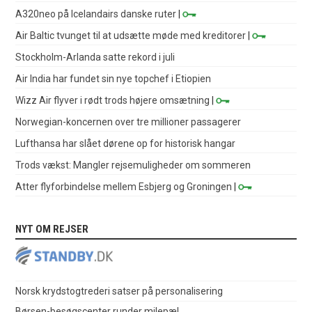
A320neo på Icelandairs danske ruter
|
Air Baltic tvunget til at udsætte møde med kreditorer
|
Stockholm-Arlanda satte rekord i juli
Air India har fundet sin nye topchef i Etiopien
Wizz Air flyver i rødt trods højere omsætning
|
Norwegian-koncernen over tre millioner passagerer
Lufthansa har slået dørene op for historisk hangar
Trods vækst: Mangler rejsemuligheder om sommeren
Atter flyforbindelse mellem Esbjerg og Groningen
|
NYT OM REJSER
Norsk krydstogtrederi satser på personalisering
Børsen-besøgscenter runder milepæl