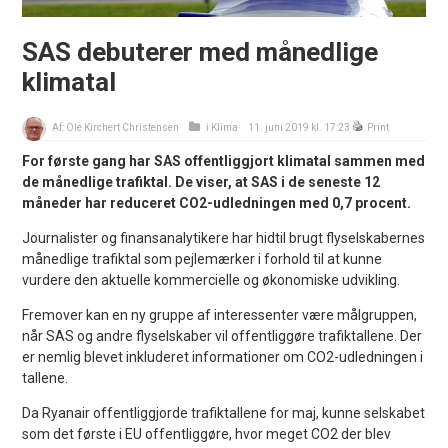
SAS debuterer med månedlige
klimatal
Af:
Ole Kirchert Christensen
i
Klima
11. juni 2019 kl. 17:23
Print
For første gang har SAS offentliggjort klimatal sammen med
de månedlige trafiktal. De viser, at SAS i de seneste 12
måneder har reduceret CO2-udledningen med 0,7 procent.
Journalister og finansanalytikere har hidtil brugt flyselskabernes
månedlige trafiktal som pejlemærker i forhold til at kunne
vurdere den aktuelle kommercielle og økonomiske udvikling.
Fremover kan en ny gruppe af interessenter være målgruppen,
når SAS og andre flyselskaber vil offentliggøre trafiktallene. Der
er nemlig blevet inkluderet informationer om CO2-udledningen i
tallene.
Da Ryanair offentliggjorde trafiktallene for maj, kunne selskabet
som det første i EU offentliggøre, hvor meget CO2 der blev