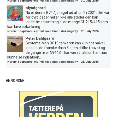
Nordic Seaplanes-ejer vil have brandslukningsfly
·
30. July 2026
olyndgaard
Nu er denne B747 jo taget ud af drift i 2021. Det var
for dyrt,,det er heller ikke alle steder den kan
lande..imod sætning til de mange CL 215/415 som
kan lave optankning...
Nordic Seaplanes-ejer vil have brandslukningsfly
·
28. July 2026
Peter Dahlgaard
Bestemt. Men DC10 tankeren kan kun det halve i
indsats, de franske dash 8 er en dråbe i havet og
de gange hvor N944ST har været i aktion har man
kunne se indsatsen....
Nordic Seaplanes-ejer vil have brandslukningsfly
·
28. July 2026
ANNONCER
.