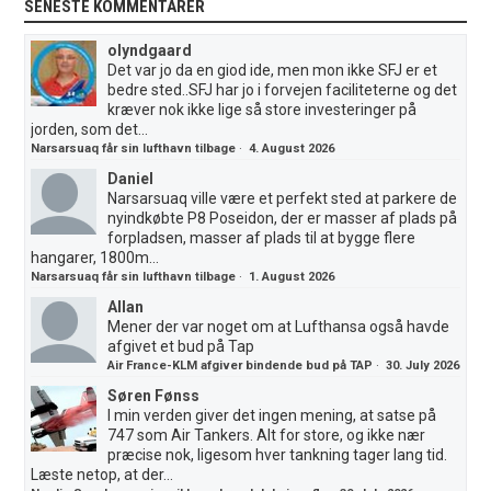
SENESTE KOMMENTARER
olyndgaard
Det var jo da en giod ide, men mon ikke SFJ er et
bedre sted..SFJ har jo i forvejen faciliteterne og det
kræver nok ikke lige så store investeringer på
jorden, som det...
Narsarsuaq får sin lufthavn tilbage
·
4. August 2026
Daniel
Narsarsuaq ville være et perfekt sted at parkere de
nyindkøbte P8 Poseidon, der er masser af plads på
forpladsen, masser af plads til at bygge flere
hangarer, 1800m...
Narsarsuaq får sin lufthavn tilbage
·
1. August 2026
Allan
Mener der var noget om at Lufthansa også havde
afgivet et bud på Tap
Air France-KLM afgiver bindende bud på TAP
·
30. July 2026
Søren Fønss
I min verden giver det ingen mening, at satse på
747 som Air Tankers. Alt for store, og ikke nær
præcise nok, ligesom hver tankning tager lang tid.
Læste netop, at der...