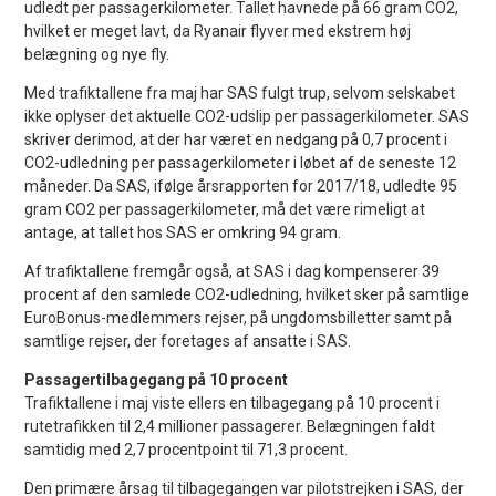
udledt per passagerkilometer. Tallet havnede på 66 gram CO2,
hvilket er meget lavt, da Ryanair flyver med ekstrem høj
belægning og nye fly.
Med trafiktallene fra maj har SAS fulgt trup, selvom selskabet
ikke oplyser det aktuelle CO2-udslip per passagerkilometer. SAS
skriver derimod, at der har været en nedgang på 0,7 procent i
CO2-udledning per passagerkilometer i løbet af de seneste 12
måneder. Da SAS, ifølge årsrapporten for 2017/18, udledte 95
gram CO2 per passagerkilometer, må det være rimeligt at
antage, at tallet hos SAS er omkring 94 gram.
Af trafiktallene fremgår også, at SAS i dag kompenserer 39
procent af den samlede CO2-udledning, hvilket sker på samtlige
EuroBonus-medlemmers rejser, på ungdomsbilletter samt på
samtlige rejser, der foretages af ansatte i SAS.
Passagertilbagegang på 10 procent
Trafiktallene i maj viste ellers en tilbagegang på 10 procent i
rutetrafikken til 2,4 millioner passagerer. Belægningen faldt
samtidig med 2,7 procentpoint til 71,3 procent.
Den primære årsag til tilbagegangen var pilotstrejken i SAS, der