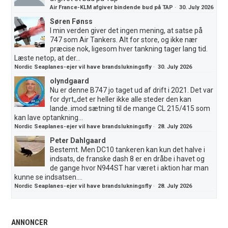
Air France-KLM afgiver bindende bud på TAP
·
30. July 2026
Søren Fønss
I min verden giver det ingen mening, at satse på
747 som Air Tankers. Alt for store, og ikke nær
præcise nok, ligesom hver tankning tager lang tid.
Læste netop, at der...
Nordic Seaplanes-ejer vil have brandslukningsfly
·
30. July 2026
olyndgaard
Nu er denne B747 jo taget ud af drift i 2021. Det var
for dyrt,,det er heller ikke alle steder den kan
lande..imod sætning til de mange CL 215/415 som
kan lave optankning...
Nordic Seaplanes-ejer vil have brandslukningsfly
·
28. July 2026
Peter Dahlgaard
Bestemt. Men DC10 tankeren kan kun det halve i
indsats, de franske dash 8 er en dråbe i havet og
de gange hvor N944ST har været i aktion har man
kunne se indsatsen....
Nordic Seaplanes-ejer vil have brandslukningsfly
·
28. July 2026
ANNONCER