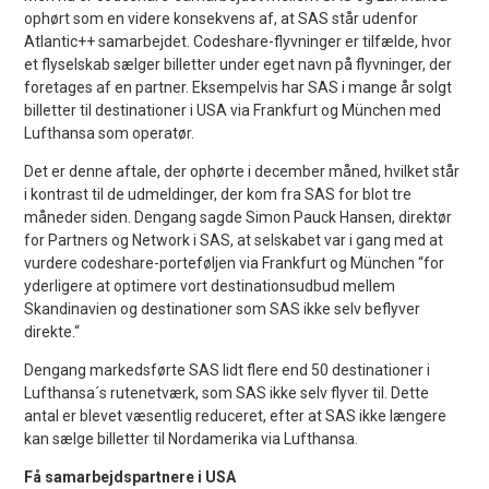
ophørt som en videre konsekvens af, at SAS står udenfor
Atlantic++ samarbejdet. Codeshare-flyvninger er tilfælde, hvor
et flyselskab sælger billetter under eget navn på flyvninger, der
foretages af en partner. Eksempelvis har SAS i mange år solgt
billetter til destinationer i USA via Frankfurt og München med
Lufthansa som operatør.
Det er denne aftale, der ophørte i december måned, hvilket står
i kontrast til de udmeldinger, der kom fra SAS for blot tre
måneder siden. Dengang sagde Simon Pauck Hansen, direktør
for Partners og Network i SAS, at selskabet var i gang med at
vurdere codeshare-porteføljen via Frankfurt og München “for
yderligere at optimere vort destinationsudbud mellem
Skandinavien og destinationer som SAS ikke selv beflyver
direkte.“
Dengang markedsførte SAS lidt flere end 50 destinationer i
Lufthansa´s rutenetværk, som SAS ikke selv flyver til. Dette
antal er blevet væsentlig reduceret, efter at SAS ikke længere
kan sælge billetter til Nordamerika via Lufthansa.
Få samarbejdspartnere i USA