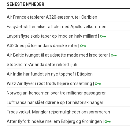
SENESTE NYHEDER
Air France etablerer A320-sæsonrute i Caribien
EasyJet-stifter hilser aftale med Apollo velkommen
Lavprisflyselskab taber op imod en halv milliard
|
A320neo på Icelandairs danske ruter
|
Air Baltic tvunget til at udsætte møde med kreditorer
|
Stockholm-Arlanda satte rekord i juli
Air India har fundet sin nye topchef i Etiopien
Wizz Air flyver i rødt trods højere omsætning
|
Norwegian-koncernen over tre millioner passagerer
Lufthansa har slået dørene op for historisk hangar
Trods vækst: Mangler rejsemuligheder om sommeren
Atter flyforbindelse mellem Esbjerg og Groningen
|