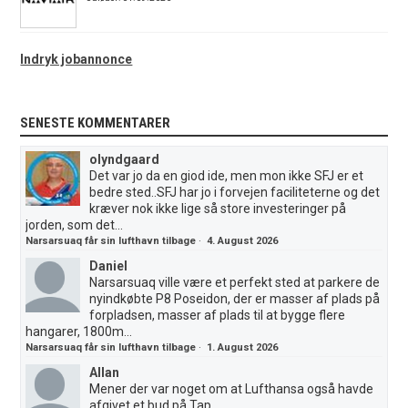
Indryk jobannonce
SENESTE KOMMENTARER
olyndgaard
Det var jo da en giod ide, men mon ikke SFJ er et
bedre sted..SFJ har jo i forvejen faciliteterne og det
kræver nok ikke lige så store investeringer på
jorden, som det...
Narsarsuaq får sin lufthavn tilbage
·
4. August 2026
Daniel
Narsarsuaq ville være et perfekt sted at parkere de
nyindkøbte P8 Poseidon, der er masser af plads på
forpladsen, masser af plads til at bygge flere
hangarer, 1800m...
Narsarsuaq får sin lufthavn tilbage
·
1. August 2026
Allan
Mener der var noget om at Lufthansa også havde
afgivet et bud på Tap