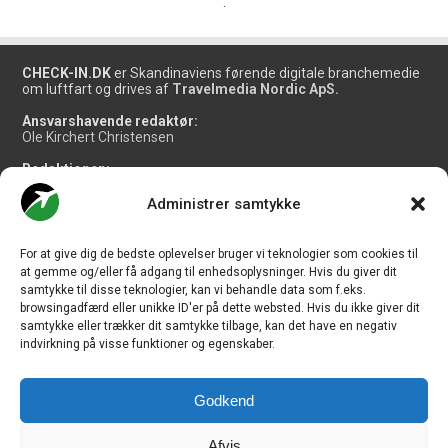
.
CHECK-IN.DK
er Skandinaviens førende digitale branchemedie
om luftfart og drives af
Travelmedia Nordic ApS.
Ansvarshavende redaktør:
Ole Kirchert Christensen
Redaktionen:
Christian Granhøj Skouboe
Henrik Baumgarten
Administrer samtykke
Danny Longhi Andreasen
Mathias Majlund Laursen
For at give dig de bedste oplevelser bruger vi teknologier som cookies til
Salg og jobannoncer:
at gemme og/eller få adgang til enhedsoplysninger. Hvis du giver dit
salg@travelmedianordic.com
samtykke til disse teknologier, kan vi behandle data som f.eks.
browsingadfærd eller unikke ID'er på dette websted. Hvis du ikke giver dit
samtykke eller trækker dit samtykke tilbage, kan det have en negativ
Vi tager ansvar for indholdet og er tilmeldt
indvirkning på visse funktioner og egenskaber.
Godkend
Siden er udviklet af
JHV Media Consult.
Afvis