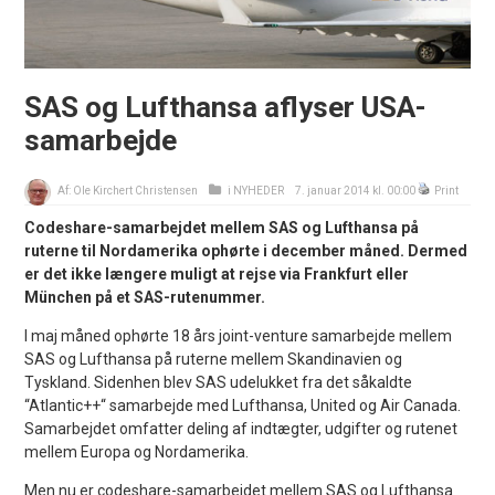
SAS og Lufthansa aflyser USA-
samarbejde
Af:
Ole Kirchert Christensen
i
NYHEDER
7. januar 2014 kl. 00:00
Print
Codeshare-samarbejdet mellem SAS og Lufthansa på
ruterne til Nordamerika ophørte i december måned. Dermed
er det ikke længere muligt at rejse via Frankfurt eller
München på et SAS-rutenummer.
I maj måned ophørte 18 års joint-venture samarbejde mellem
SAS og Lufthansa på ruterne mellem Skandinavien og
Tyskland. Sidenhen blev SAS udelukket fra det såkaldte
“Atlantic++“ samarbejde med Lufthansa, United og Air Canada.
Samarbejdet omfatter deling af indtægter, udgifter og rutenet
mellem Europa og Nordamerika.
Men nu er codeshare-samarbejdet mellem SAS og Lufthansa