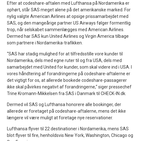
Efter at codeshare-aftalen med Lufthansa på Nordamerika er
ophørt, står SAS meget alene på det amerikanske marked. For
nylig valgte American Airlines at opsige prissamarbejdet med
SAS, og den mangeårige partner US Airways følger formentlig
trop, når selskabet sammenlægges med American Airlines.
Dermed har SAS kun United Airlines og Virgin America tilbage
som partnere i Nordamerika-trafikken.
“SAS har stadig mulighed for at tilfredsstille vore kunder til
Nordamerika, dels med egne ruter til og fra USA, dels med
samarbejdet med United for kunder, som skal videre ind i USA. I
vores håndtering af forandringerne på codeshare-aftalerne er
det vigtigt for os, at allerede bookede codeshare-passagerer
ikke skal påvirkes negativt af forandringerne,“ siger pressechef
Trine Kromann-Mikkelsen fra SAS i Danmark til CHECK-IN.dk.
Dermed vil SAS og Lufthansa honorere alle bookinger, der
allerede er foretaget på codeshare-aftalerne, mens det ikke
længere vil være muligt at foretage nye reservationer.
Lufthansa flyver til 22 destinationer i Nordamerika, mens SAS
blot flyver til fire, henholdsvis New York, Washington, Chicago og