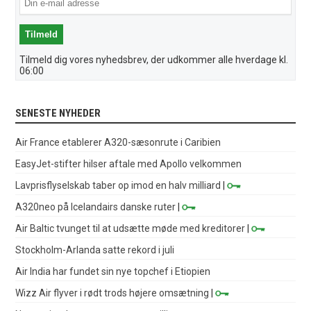
Tilmeld dig vores nyhedsbrev, der udkommer alle hverdage kl.
06:00
SENESTE NYHEDER
Air France etablerer A320-sæsonrute i Caribien
EasyJet-stifter hilser aftale med Apollo velkommen
Lavprisflyselskab taber op imod en halv milliard
|
A320neo på Icelandairs danske ruter
|
Air Baltic tvunget til at udsætte møde med kreditorer
|
Stockholm-Arlanda satte rekord i juli
Air India har fundet sin nye topchef i Etiopien
Wizz Air flyver i rødt trods højere omsætning
|