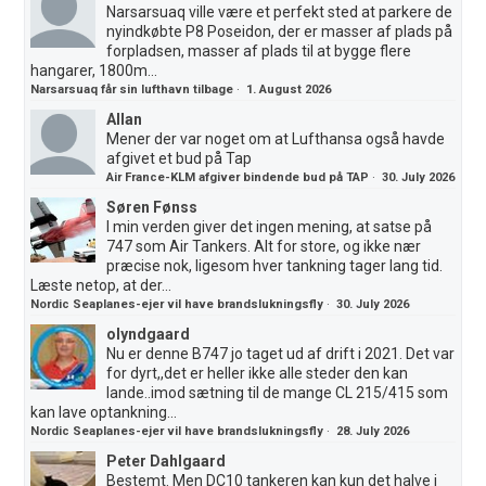
Narsarsuaq ville være et perfekt sted at parkere de
nyindkøbte P8 Poseidon, der er masser af plads på
forpladsen, masser af plads til at bygge flere
hangarer, 1800m...
Narsarsuaq får sin lufthavn tilbage
·
1. August 2026
Allan
Mener der var noget om at Lufthansa også havde
afgivet et bud på Tap
Air France-KLM afgiver bindende bud på TAP
·
30. July 2026
Søren Fønss
I min verden giver det ingen mening, at satse på
747 som Air Tankers. Alt for store, og ikke nær
præcise nok, ligesom hver tankning tager lang tid.
Læste netop, at der...
Nordic Seaplanes-ejer vil have brandslukningsfly
·
30. July 2026
olyndgaard
Nu er denne B747 jo taget ud af drift i 2021. Det var
for dyrt,,det er heller ikke alle steder den kan
lande..imod sætning til de mange CL 215/415 som
kan lave optankning...
Nordic Seaplanes-ejer vil have brandslukningsfly
·
28. July 2026
Peter Dahlgaard
Bestemt. Men DC10 tankeren kan kun det halve i