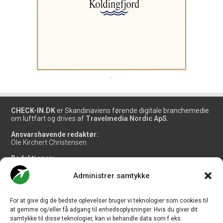
.
CHECK-IN.DK
er Skandinaviens førende digitale branchemedie
om luftfart og drives af
Travelmedia Nordic ApS.
Ansvarshavende redaktør:
Ole Kirchert Christensen
Redaktionen:
Christian Granhøj Skouboe
Henrik Baumgarten
Administrer samtykke
Danny Longhi Andreasen
Mathias Majlund Laursen
For at give dig de bedste oplevelser bruger vi teknologier som cookies til
Salg og jobannoncer:
at gemme og/eller få adgang til enhedsoplysninger. Hvis du giver dit
salg@travelmedianordic.com
samtykke til disse teknologier, kan vi behandle data som f.eks.