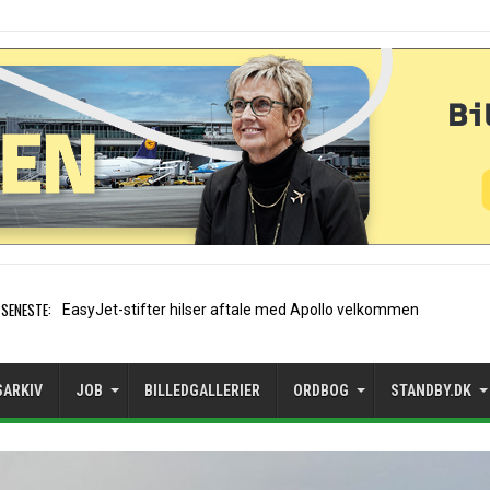
SENESTE:
Air France etablerer A320-
SARKIV
JOB
BILLEDGALLERIER
ORDBOG
STANDBY.DK