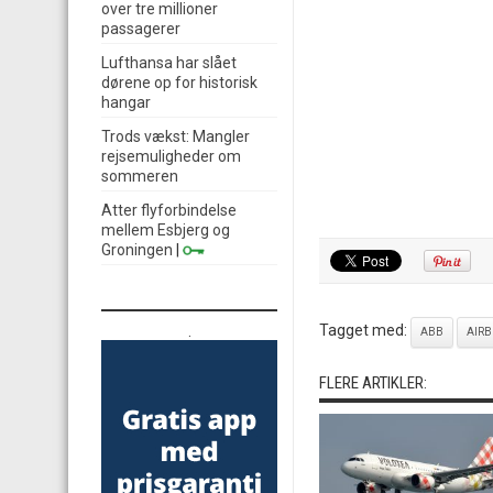
over tre millioner
passagerer
Lufthansa har slået
dørene op for historisk
hangar
Trods vækst: Mangler
rejsemuligheder om
sommeren
Atter flyforbindelse
mellem Esbjerg og
Groningen
|
Tagget med:
.
ABB
AIRB
FLERE ARTIKLER: