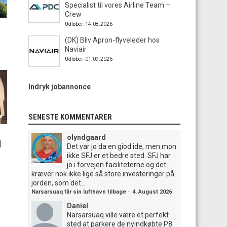
Specialist til vores Airline Team –
Crew
Udløber: 14.08.2026
(DK) Bliv Apron-flyveleder hos
Naviair
Udløber: 01.09.2026
Indryk jobannonce
SENESTE KOMMENTARER
olyndgaard
|
Det var jo da en giod ide, men mon
ikke SFJ er et bedre sted..SFJ har
jo i forvejen faciliteterne og det
kræver nok ikke lige så store investeringer på
jorden, som det...
Narsarsuaq får sin lufthavn tilbage
·
4. August 2026
Daniel
Narsarsuaq ville være et perfekt
sted at parkere de nyindkøbte P8