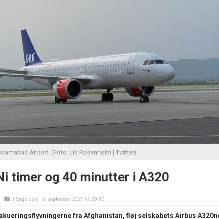
slamabad Airport. (Foto: Lis Rosenholm | Twitter)
i timer og 40 minutter i A320
i
Bagsiden
6. september 2021 kl. 09:30
kueringsflyvningerne fra Afghanistan, fløj selskabets Airbus A320