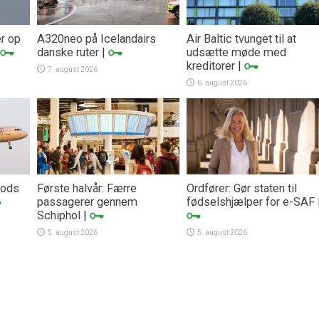
er op
A320neo på Icelandairs
Air Baltic tvunget til at
danske ruter
|
udsætte møde med
kreditorer
|
7. august 2026
6. august 2026
trods
Første halvår: Færre
Ordfører: Gør staten til
passagerer gennem
fødselshjælper for e-SAF
Schiphol
|
5. august 2026
5. august 2026