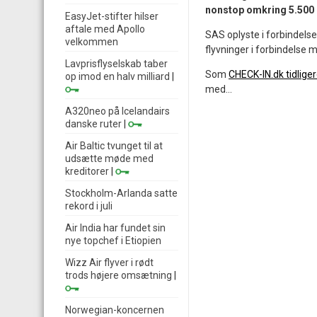
nonstop omkring 5.500 k
EasyJet-stifter hilser
aftale med Apollo
SAS oplyste i forbindels
velkommen
flyvninger i forbindelse
Lavprisflyselskab taber
Som
CHECK-IN.dk tidliger
op imod en halv milliard
|
med...
A320neo på Icelandairs
danske ruter
|
Air Baltic tvunget til at
udsætte møde med
kreditorer
|
Stockholm-Arlanda satte
rekord i juli
Air India har fundet sin
nye topchef i Etiopien
Wizz Air flyver i rødt
trods højere omsætning
|
Norwegian-koncernen