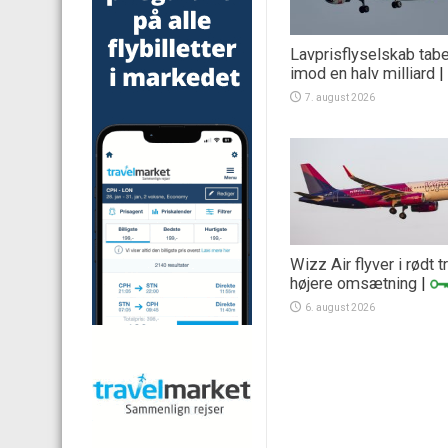
Lavprisflyselskab tab
imod en halv milliard
|
7. august 2026
Wizz Air flyver i rødt 
højere omsætning
|
6. august 2026