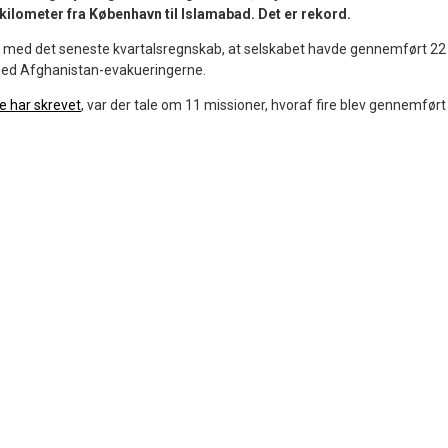
ilometer fra København til Islamabad. Det er rekord.
e med det seneste kvartalsregnskab, at selskabet havde gennemført 22
 med Afghanistan-evakueringerne.
e har skrevet
, var der tale om 11 missioner, hvoraf fire blev gennemført