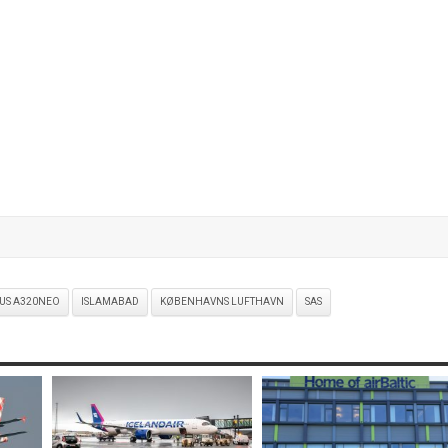
US A320NEO
ISLAMABAD
KØBENHAVNS LUFTHAVN
SAS