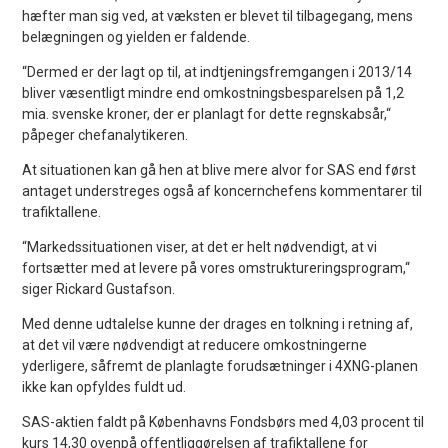
hæfter man sig ved, at væksten er blevet til tilbagegang, mens
belægningen og yielden er faldende.
“Dermed er der lagt op til, at indtjeningsfremgangen i 2013/14
bliver væsentligt mindre end omkostningsbesparelsen på 1,2
mia. svenske kroner, der er planlagt for dette regnskabsår,“
påpeger chefanalytikeren.
At situationen kan gå hen at blive mere alvor for SAS end først
antaget understreges også af koncernchefens kommentarer til
trafiktallene.
“Markedssituationen viser, at det er helt nødvendigt, at vi
fortsætter med at levere på vores omstruktureringsprogram,“
siger Rickard Gustafson.
Med denne udtalelse kunne der drages en tolkning i retning af,
at det vil være nødvendigt at reducere omkostningerne
yderligere, såfremt de planlagte forudsætninger i 4XNG-planen
ikke kan opfyldes fuldt ud.
SAS-aktien faldt på Københavns Fondsbørs med 4,03 procent til
kurs 14,30 ovenpå offentliggørelsen af trafiktallene for