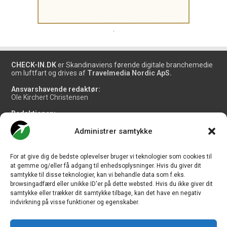
.
CHECK-IN.DK
er Skandinaviens førende digitale branchemedie
om luftfart og drives af
Travelmedia Nordic ApS.
Ansvarshavende redaktør:
Ole Kirchert Christensen
Redaktionen:
Christian Granhøj Skouboe
Henrik Baumgarten
Administrer samtykke
Danny Longhi Andreasen
Mathias Majlund Laursen
For at give dig de bedste oplevelser bruger vi teknologier som cookies til
Salg og jobannoncer:
at gemme og/eller få adgang til enhedsoplysninger. Hvis du giver dit
salg@travelmedianordic.com
samtykke til disse teknologier, kan vi behandle data som f.eks.
browsingadfærd eller unikke ID'er på dette websted. Hvis du ikke giver dit
samtykke eller trækker dit samtykke tilbage, kan det have en negativ
Vi tager ansvar for indholdet og er tilmeldt
indvirkning på visse funktioner og egenskaber.