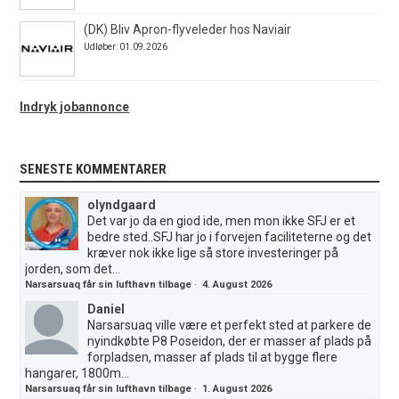
(DK) Bliv Apron-flyveleder hos Naviair
Udløber: 01.09.2026
Indryk jobannonce
SENESTE KOMMENTARER
olyndgaard
Det var jo da en giod ide, men mon ikke SFJ er et
bedre sted..SFJ har jo i forvejen faciliteterne og det
kræver nok ikke lige så store investeringer på
jorden, som det...
Narsarsuaq får sin lufthavn tilbage
·
4. August 2026
Daniel
Narsarsuaq ville være et perfekt sted at parkere de
nyindkøbte P8 Poseidon, der er masser af plads på
forpladsen, masser af plads til at bygge flere
hangarer, 1800m...
Narsarsuaq får sin lufthavn tilbage
·
1. August 2026