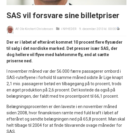
SAS vil forsvare sine billetpriser
Af:
Ole Kirchert Christensen
i
NYHEDER
9. december 2013 kl. 00:00
Print
Der er i løbet af efteråret kommet 10 procent flere flysæder
til salg i det nordiske marked. Det presser især SAS, der
dog hellere vil flyve med halvtomme fly, end at sætte
priserne ned.
I november måned var der 56.000 færre passagerer ombord i
SAS-ruteflyene i forhold til samme måned sidste år Lige knapt
2,1 mio. passagerer betød en tilbagegang på to procent, trods
en øget produktion på 2,6 procent. Det kostede da også på
belægningen, der faldt med tre procentpoint til 66,1 procent.
Belægningsprocenten er den laveste i en november måned
siden 2008, hvor finanskrisen ramte med fuld kraft i løbet af
efteråret og sendte belægningen ned på 65,8 procent. Man skal
helt tilbage til 2004 for at finde tilsvarende svage måneder for
SAS.