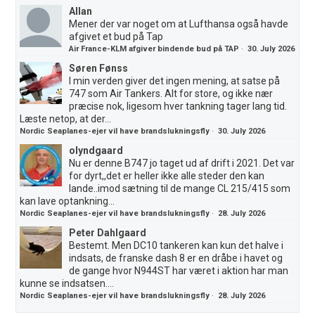
Allan
Mener der var noget om at Lufthansa også havde
afgivet et bud på Tap
Air France-KLM afgiver bindende bud på TAP
·
30. July 2026
Søren Fønss
I min verden giver det ingen mening, at satse på
747 som Air Tankers. Alt for store, og ikke nær
præcise nok, ligesom hver tankning tager lang tid.
Læste netop, at der...
Nordic Seaplanes-ejer vil have brandslukningsfly
·
30. July 2026
olyndgaard
Nu er denne B747 jo taget ud af drift i 2021. Det var
for dyrt,,det er heller ikke alle steder den kan
lande..imod sætning til de mange CL 215/415 som
kan lave optankning...
Nordic Seaplanes-ejer vil have brandslukningsfly
·
28. July 2026
Peter Dahlgaard
Bestemt. Men DC10 tankeren kan kun det halve i
indsats, de franske dash 8 er en dråbe i havet og
de gange hvor N944ST har været i aktion har man
kunne se indsatsen....
Nordic Seaplanes-ejer vil have brandslukningsfly
·
28. July 2026