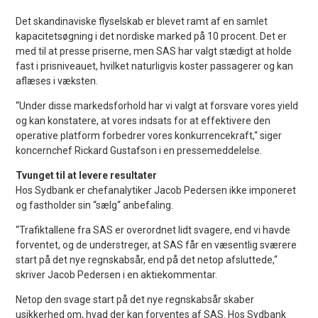
Det skandinaviske flyselskab er blevet ramt af en samlet
kapacitetsøgning i det nordiske marked på 10 procent. Det er
med til at presse priserne, men SAS har valgt stædigt at holde
fast i prisniveauet, hvilket naturligvis koster passagerer og kan
aflæses i væksten.
“Under disse markedsforhold har vi valgt at forsvare vores yield
og kan konstatere, at vores indsats for at effektivere den
operative platform forbedrer vores konkurrencekraft,“ siger
koncernchef Rickard Gustafson i en pressemeddelelse.
Tvunget til at levere resultater
Hos Sydbank er chefanalytiker Jacob Pedersen ikke imponeret
og fastholder sin “sælg“ anbefaling.
“Trafiktallene fra SAS er overordnet lidt svagere, end vi havde
forventet, og de understreger, at SAS får en væsentlig sværere
start på det nye regnskabsår, end på det netop afsluttede,“
skriver Jacob Pedersen i en aktiekommentar.
Netop den svage start på det nye regnskabsår skaber
usikkerhed om, hvad der kan forventes af SAS. Hos Sydbank