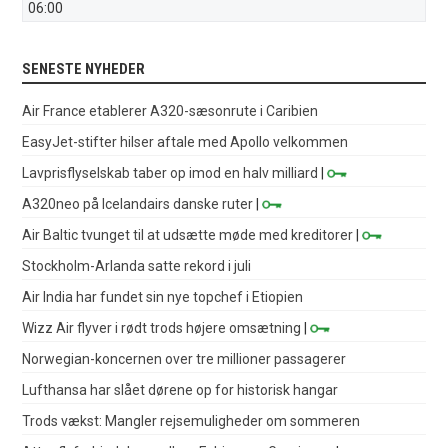
06:00
SENESTE NYHEDER
Air France etablerer A320-sæsonrute i Caribien
EasyJet-stifter hilser aftale med Apollo velkommen
Lavprisflyselskab taber op imod en halv milliard
|
A320neo på Icelandairs danske ruter
|
Air Baltic tvunget til at udsætte møde med kreditorer
|
Stockholm-Arlanda satte rekord i juli
Air India har fundet sin nye topchef i Etiopien
Wizz Air flyver i rødt trods højere omsætning
|
Norwegian-koncernen over tre millioner passagerer
Lufthansa har slået dørene op for historisk hangar
Trods vækst: Mangler rejsemuligheder om sommeren