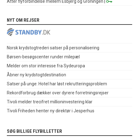
Atter flyforbindelse mellem Esbjerg og Groningen
|
NYT OM REJSER
Norsk krydstogtrederi satser på personalisering
Børsen-besøgscenter runder milepæl
Melder om stor interesse fra Sydeuropa
Åbner ny krydstogtdestination
Satser på unge: Hotel har løst rekrutteringsproblem
Rekordforbrug dækker over dyrere forretningsrejser
Tivoli melder trecifret millioninvestering klar
Tivoli Friheden henter ny direktør i Jesperhus
SØG BILLIGE FLYBILLETTER