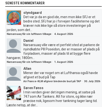
SENESTE KOMMENTARER
olyndgaard
Det var jo da en giod ide, men mon ikke SFJ er et
bedre sted..SFJ har jo i forvejen faciliteterne og det
kræver nok ikke lige så store investeringer på
jorden, som det...
Narsarsuaq får sin lufthavn tilbage
·
4. August 2026
Daniel
Narsarsuaq ville være et perfekt sted at parkere de
nyindkøbte P8 Poseidon, der er masser af plads på
forpladsen, masser af plads til at bygge flere
hangarer, 1800m...
Narsarsuaq får sin lufthavn tilbage
·
1. August 2026
Allan
Mener der var noget om at Lufthansa også havde
afgivet et bud på Tap
Air France-KLM afgiver bindende bud på TAP
·
30. July 2026
Søren Fønss
I min verden giver det ingen mening, at satse på
747 som Air Tankers. Alt for store, og ikke nær
præcise nok, ligesom hver tankning tager lang tid.
Læste netop, at der...