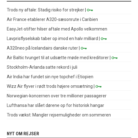
Trods ny aftale: Stadig risiko for strejker
|
Air France etablerer A320-sæsonrute i Caribien
EasyJet-stifter hilser aftale med Apollo velkommen
Lavprisflyselskab taber op imod en halv milliard
|
A320neo på Icelandairs danske ruter
|
Air Baltic tvunget til at udsætte møde med kreditorer
|
Stockholm-Arlanda satte rekord i juli
Air India har fundet sin nye topchef i Etiopien
Wizz Air flyver i rødt trods højere omsætning
|
Norwegian-koncernen over tre millioner passagerer
Lufthansa har slået dørene op for historisk hangar
Trods vækst: Mangler rejsemuligheder om sommeren
NYT OM REJSER