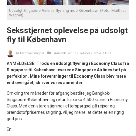
Udsolgt Singapore Airlines-flyvning mod København. (Foto: Matthias
Wagner)
Seksstjernet oplevelse på udsolgt
fly til København
Af:
Matthias Wagner
i
Anmeldelser
12. oktober 2022 kl. 11:30
ANMELDELSE: Trods en udsolgt flyvning i Economy Class fra
Singapore til København leverede Singapore Airlines tæt på
perfektion. Mine forventninger til Economy Class blev mere
end overgået, skriver vores anmelder.
Omkring tre måneder før afgang bestilte jeg Bangkok-
Singapore-København og retur for cirka 4.500 kroner i Economy
Class. Med den store stigning i efterspørgsel på rejser og
brændstofprisernes stigning, vil jeg mene, at dette er en rigtig
god pris.
En...