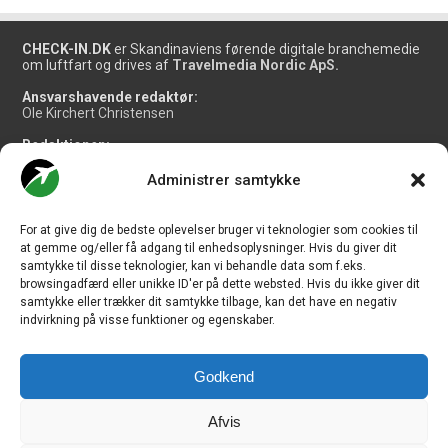
CHECK-IN.DK
er Skandinaviens førende digitale branchemedie
om luftfart og drives af
Travelmedia Nordic ApS.
Ansvarshavende redaktør:
Ole Kirchert Christensen
Redaktionen:
Christian Granhøj Skouboe
Henrik Baumgarten
Administrer samtykke
Danny Longhi Andreasen
Mathias Majlund Laursen
For at give dig de bedste oplevelser bruger vi teknologier som cookies til
Salg og jobannoncer:
at gemme og/eller få adgang til enhedsoplysninger. Hvis du giver dit
salg@travelmedianordic.com
samtykke til disse teknologier, kan vi behandle data som f.eks.
browsingadfærd eller unikke ID'er på dette websted. Hvis du ikke giver dit
samtykke eller trækker dit samtykke tilbage, kan det have en negativ
Vi tager ansvar for indholdet og er tilmeldt
indvirkning på visse funktioner og egenskaber.
Godkend
Siden er udviklet af
JHV Media Consult.
Afvis