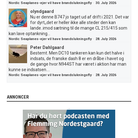
Nordic Seaplanes-ejer vil have brandslukningsfly
·
30. July 2026
olyndgaard
Nu er denne B747 jo taget ud af drift i 2021. Det var
for dyrt,,det er heller ikke alle steder den kan
lande..imod sætning til de mange CL 215/415 som
kan lave optankning...
Nordic Seaplanes-ejer vil have brandslukningsfly
·
28. July 2026
Peter Dahlgaard
Bestemt. Men DC10 tankeren kan kun det halve i
indsats, de franske dash 8 er en dråbe i havet og
de gange hvor N944ST har været i aktion har man
kunne se indsatsen....
Nordic Seaplanes-ejer vil have brandslukningsfly
·
28. July 2026
ANNONCER
.